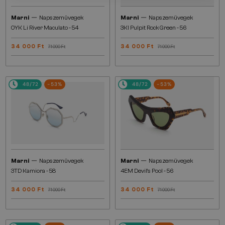
—
—
Marni
Napszemüvegek
Marni
Napszemüvegek
0YK Li River Maculato - 54
3KI Pulpit Rock Green - 56
34 000 Ft
34 000 Ft
71 000 Ft
71 000 Ft
48/72
-53%
48/72
-53%
—
—
Marni
Napszemüvegek
Marni
Napszemüvegek
3TD Kamiora - 58
4EM Devil's Pool - 56
34 000 Ft
34 000 Ft
71 000 Ft
71 000 Ft