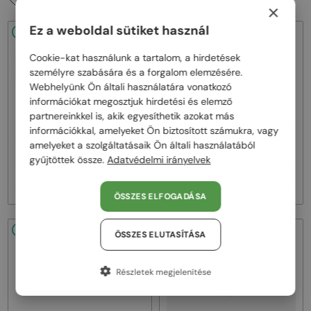
×
Ez a weboldal sütiket használ
48/72
-53%
48/72
-53%
Cookie-kat használunk a tartalom, a hirdetések
személyre szabására és a forgalom elemzésére.
Webhelyünk Ön általi használatára vonatkozó
információkat megosztjuk hirdetési és elemző
partnereinkkel is, akik egyesíthetik azokat más
információkkal, amelyeket Ön biztosított számukra, vagy
—
—
Marni
Napszemüvegek
Marni
Napszemüvegek
amelyeket a szolgáltatásaik Ön általi használatából
ME641S - 218 - 54
ME641S - 212 - 54
gyűjtöttek össze.
Adatvédelmi irányelvek
34 000 Ft
34 000 Ft
71 000 Ft
71 000 Ft
ÖSSZES ELFOGADÁSA
48/72
-53%
48/72
-53%
ÖSSZES ELUTASÍTÁSA
Részletek megjelenítése