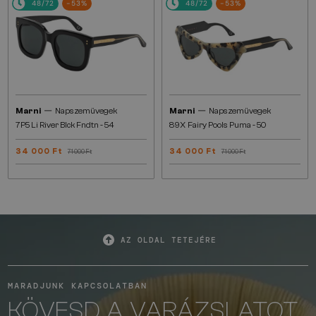
48/72
-53%
48/72
-53%
—
—
Marni
Napszemüvegek
Marni
Napszemüvegek
7P5 Li River Blck Fndtn - 54
89X Fairy Pools Puma - 50
34 000 Ft
34 000 Ft
71 000 Ft
71 000 Ft
AZ OLDAL TETEJÉRE
MARADJUNK KAPCSOLATBAN
KÖVESD A VARÁZSLATOT