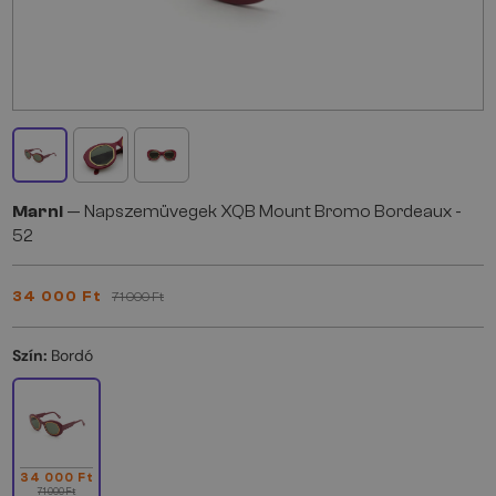
Marni
— Napszemüvegek XQB Mount Bromo Bordeaux -
52
34 000 Ft
71 000 Ft
Szín:
Bordó
34 000 Ft
71 000 Ft