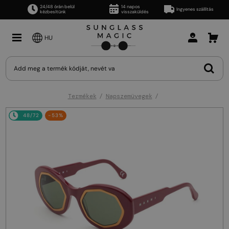
24/48 órán belül
14 napos
Ingyenes szállítás
kézbesítünk
visszaküldés
HU
Termékek
Napszemüvegek
48/72
-53%