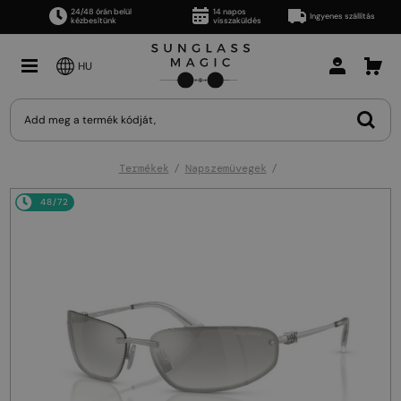
24/48 órán belül
14 napos
Ingyenes szállítás
kézbesítünk
visszaküldés
HU
Termékek
Napszemüvegek
48/72