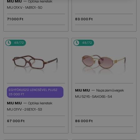
—
MIU MIU
Optikai keretek
MU 01XV - 1AB1O1 - 50
71 000 Ft
83 000 Ft
48/72
48/72
—
EGYFÓKUSZÚ LENCSÉVEL PLUSZ
MIU MIU
Napszemüvegek
25 000 FT
MU 52YS - ​5AK06S - ​54
—
MIU MIU
Optikai keretek
MU 01YV - 26E1O1 - 53
67 000 Ft
86 000 Ft