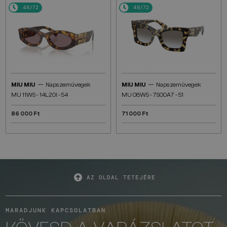
48/72
48/72
—
—
MIU MIU
Napszemüvegek
MIU MIU
Napszemüvegek
MU 11WS - 14L20I - 54
MU 08WS - 7S00A7 - 51
86 000 Ft
71 000 Ft
AZ OLDAL TETEJÉRE
MARADJUNK KAPCSOLATBAN