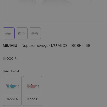
MIU MIU
— Napszemüvegek MU A50S - 1BC8H1 - 68
111 000 Ft
Szín:
Ezüst
111 000 Ft
111 000 Ft