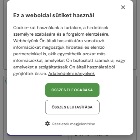
×
Ez a weboldal sütiket használ
Cookie-kat használunk a tartalom, a hirdetések
személyre szabására és a forgalom elemzésére.
—
—
MIU MIU
Napszemüvegek
MIU MIU
Napszemüvegek
Webhelyünk Ön általi használatára vonatkozó
MU A55S - ​1BC90Q - ​57
MU 11ZS - 16K01O - 51
információkat megosztjuk hirdetési és elemző
partnereinkkel is, akik egyesíthetik azokat más
119 000 Ft
-8%
110 000 Ft
83 000 Ft
információkkal, amelyeket Ön biztosított számukra, vagy
amelyeket a szolgáltatásaik Ön általi használatából
gyűjtöttek össze.
Adatvédelmi irányelvek
48/72
48/72
ÖSSZES ELFOGADÁSA
ÖSSZES ELUTASÍTÁSA
Részletek megjelenítése
—
EGYFÓKUSZÚ LENCSÉVEL PLUSZ
MIU MIU
Napszemüvegek
25 000 FT
MU 11ZS - 14L20I - 51