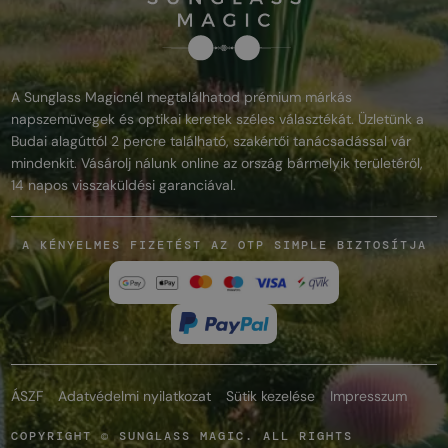
A Sunglass Magicnél megtalálhatod prémium márkás
napszemüvegek és optikai keretek széles választékát. Üzletünk a
Budai alagúttól 2 percre található, szakértői tanácsadással vár
mindenkit. Vásárolj nálunk online az ország bármelyik területéről,
14 napos visszaküldési garanciával.
A KÉNYELMES FIZETÉST AZ OTP SIMPLE BIZTOSÍTJA
ÁSZF
Adatvédelmi nyilatkozat
Sütik kezelése
Impresszum
COPYRIGHT © SUNGLASS MAGIC. ALL RIGHTS