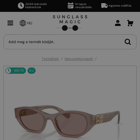
24/48 órán belül
14 napos
Ingyenes szállítás
kézbesítünk
visszaküldés
HU
Termékek
Napszemüvegek
48/72
ÚJ