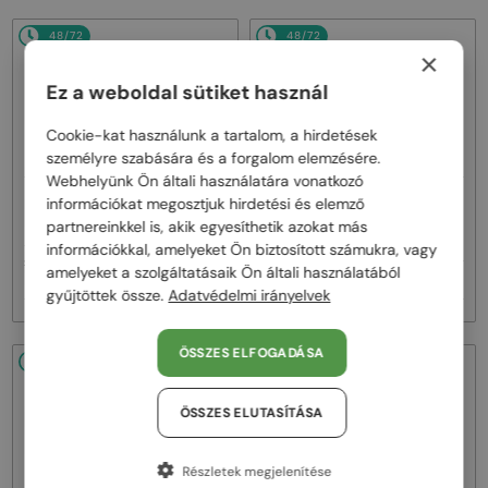
48/72
48/72
×
Ez a weboldal sütiket használ
Cookie-kat használunk a tartalom, a hirdetések
személyre szabására és a forgalom elemzésére.
Webhelyünk Ön általi használatára vonatkozó
—
—
MIU MIU
Napszemüvegek
MIU MIU
Napszemüvegek
információkat megosztjuk hirdetési és elemző
MU A55S - ​1BC90Q - ​57
MU 11ZS - 16K01O - 51
partnereinkkel is, akik egyesíthetik azokat más
információkkal, amelyeket Ön biztosított számukra, vagy
119 000 Ft
amelyeket a szolgáltatásaik Ön általi használatából
-8%
110 000 Ft
83 000 Ft
gyűjtöttek össze.
Adatvédelmi irányelvek
ÖSSZES ELFOGADÁSA
48/72
48/72
ÖSSZES ELUTASÍTÁSA
Részletek megjelenítése