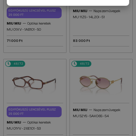
—
EGYFÓKUSZÚ LENCSÉVEL PLUSZ
MIU MIU
Napszemüvegek
25 000 FT
MU 11ZS - 14L20I - 51
—
MIU MIU
Optikai keretek
MU 01XV - 1AB1O1 - 50
71 000 Ft
83 000 Ft
48/72
48/72
—
EGYFÓKUSZÚ LENCSÉVEL PLUSZ
MIU MIU
Napszemüvegek
25 000 FT
MU 52YS - ​5AK06S - ​54
—
MIU MIU
Optikai keretek
MU 01YV - 26E1O1 - 53