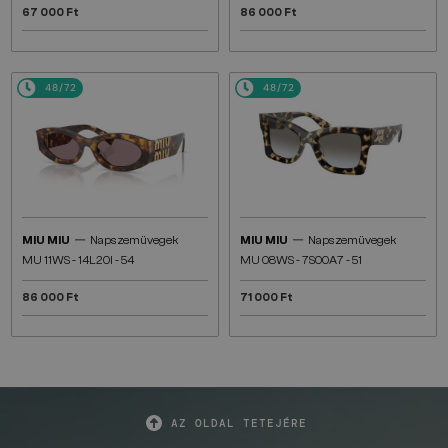
67 000 Ft
86 000 Ft
48/72
48/72
—
—
MIU MIU
Napszemüvegek
MIU MIU
Napszemüvegek
MU 11WS - 14L20I - 54
MU 08WS - 7S00A7 - 51
86 000 Ft
71 000 Ft
AZ OLDAL TETEJÉRE