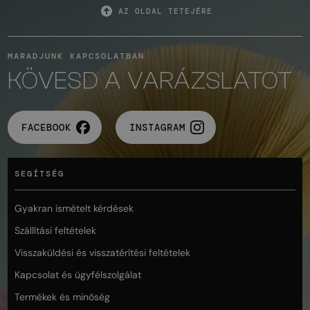
AZ OLDAL TETEJÉRE
MARADJUNK KAPCSOLATBAN
KÖVESD A VARÁZSLATOT
FACEBOOK
INSTAGRAM
SEGÍTSÉG
Gyakran ismételt kérdések
Szállítási feltételek
Visszaküldési és visszatérítési feltételek
Kapcsolat és ügyfélszolgálat
Termékek és minőség