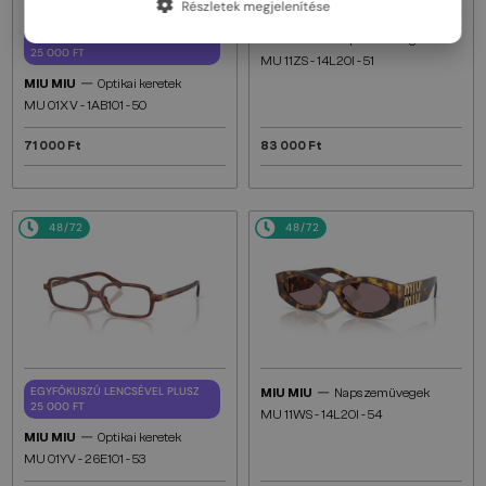
Részletek megjelenítése
—
EGYFÓKUSZÚ LENCSÉVEL PLUSZ
MIU MIU
Napszemüvegek
25 000 FT
MU 11ZS - 14L20I - 51
—
MIU MIU
Optikai keretek
MU 01XV - 1AB1O1 - 50
71 000 Ft
83 000 Ft
48/72
48/72
—
EGYFÓKUSZÚ LENCSÉVEL PLUSZ
MIU MIU
Napszemüvegek
25 000 FT
MU 11WS - 14L20I - 54
—
MIU MIU
Optikai keretek
MU 01YV - 26E1O1 - 53