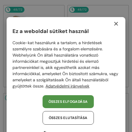
48/72
48/72
×
Ez a weboldal sütiket használ
Cookie-kat használunk a tartalom, a hirdetések
személyre szabására és a forgalom elemzésére.
—
—
Webhelyünk Ön általi használatára vonatkozó
MIU MIU
Napszemüvegek
MIU MIU
Napszemüvegek
MU A55S - ​1BC90Q - ​57
MU 11ZS - 16K01O - 51
információkat megosztjuk hirdetési és elemző
partnereinkkel is, akik egyesíthetik azokat más
119 000 Ft
információkkal, amelyeket Ön biztosított számukra, vagy
-8%
110 000 Ft
83 000 Ft
amelyeket a szolgáltatásaik Ön általi használatából
gyűjtöttek össze.
Adatvédelmi irányelvek
48/72
48/72
ÖSSZES ELFOGADÁSA
ÖSSZES ELUTASÍTÁSA