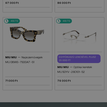
67 000 Ft
86 000 Ft
48/72
48/72
—
EGYFÓKUSZÚ LENCSÉVEL PLUSZ
MIU MIU
Napszemüvegek
25 000 FT
MU 08WS - 7S00A7 - 51
—
MIU MIU
Optikai keretek
MU 50YV - 26C1O1 - 52
71 000 Ft
76 000 Ft