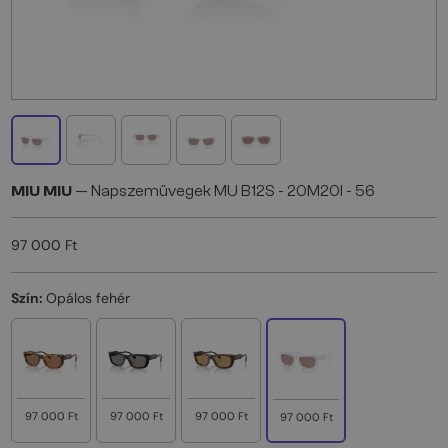
MIU MIU
— Napszemüvegek MU B12S - 20M20I - 56
97 000 Ft
Szín:
Opálos fehér
97 000 Ft
97 000 Ft
97 000 Ft
97 000 Ft