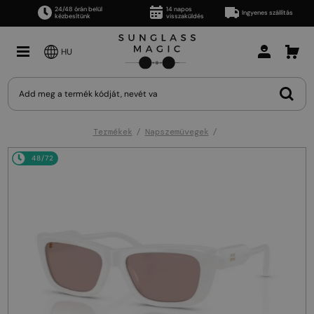
24/48 órán belül
14 napos
Ingyenes szállítás
kézbesítünk
visszaküldés
HU
Termékek
Napszemüvegek
48/72