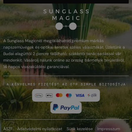
A Sunglass Magicnél megtalálhatod prémium márkás
napszemüvegek és optikai keretek széles választékát. Üzletünk a
Budai alagúttól 2 percre található, szakértői tanácsadással vár
mindenkit. Vásárolj nálunk online az ország bármelyik területéről,
14 napos visszaküldési garanciával.
A KÉNYELMES FIZETÉST AZ OTP SIMPLE BIZTOSÍTJA
ÁSZF
Adatvédelmi nyilatkozat
Sütik kezelése
Impresszum