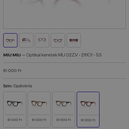
MIU MIU
— Optikai keretek MU 02ZV - 21I1O1 - 53
81 000 Ft
Szín:
Opálvörös
81 000 Ft
81 000 Ft
81 000 Ft
81 000 Ft