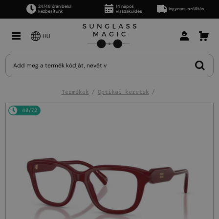
24/48 órán belül
14 napos
Ingyenes szállítás
kézbesítünk
visszaküldés
HU
Termékek
Optikai keretek
48/72