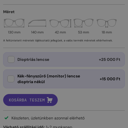
Méret
130 mm
140 mm
42 mm
53 mm
18 mm
A feltüntetett méretek tájékoztató jellegűek, a valós termék méretek eltérhetnek.
Dioptriás lencse
+25 000 Ft
Kék-fényszűrő (monitor) lencse
+15 000 Ft
dioptria nékül
KOSÁRBA TESZEM
Készleten, üzletünkben azonnal elérhető
Várható szállítási idő:
1-2 munkanap