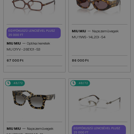
—
EGYFÓKUSZÚ LENCSÉVEL PLUSZ
MIU MIU
Napszemüvegek
25 000 FT
MU 11WS - 14L20I - 54
—
MIU MIU
Optikai keretek
MU 01YV - 26E1O1 - 53
67 000 Ft
86 000 Ft
48/72
48/72
—
EGYFÓKUSZÚ LENCSÉVEL PLUSZ
MIU MIU
Napszemüvegek
25 000 FT