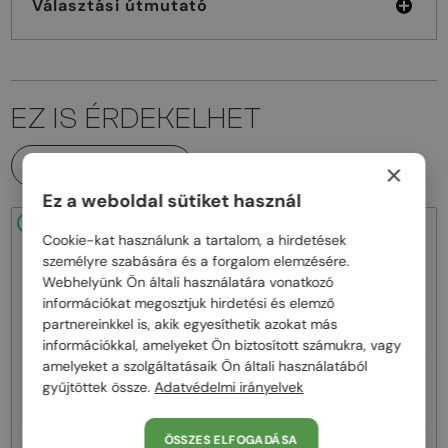
Választási útmutató
EZ IS ÉRDEKELHET
MINDEN TERMÉK
×
Ez a weboldal sütiket használ
48/72
48/72
Cookie-kat használunk a tartalom, a hirdetések
személyre szabására és a forgalom elemzésére.
Webhelyünk Ön általi használatára vonatkozó
információkat megosztjuk hirdetési és elemző
partnereinkkel is, akik egyesíthetik azokat más
információkkal, amelyeket Ön biztosított számukra, vagy
amelyeket a szolgáltatásaik Ön általi használatából
—
—
MIU MIU
Napszemüvegek
MIU MIU
Napszemüvegek
gyűjtöttek össze.
Adatvédelmi irányelvek
MU A55S - ​1BC90Q - ​57
MU 11ZS - 16K01O - 51
119 000 Ft
ÖSSZES ELFOGADÁSA
-8%
110 000 Ft
83 000 Ft