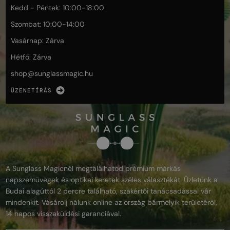
Kedd - Péntek: 10:00-18:00
Szombat: 10:00-14:00
Vasárnap: Zárva
Hétfő: Zárva
shop@
sunglassmagic.hu
ÜZENETÍRÁS
A Sunglass Magicnél megtalálhatod prémium márkás
napszemüvegek és optikai keretek széles választékát. Üzletünk a
Budai alagúttól 2 percre található, szakértői tanácsadással vár
mindenkit. Vásárolj nálunk online az ország bármelyik területéről,
14 napos visszaküldési garanciával.