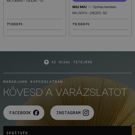
MU 08WS - 7S00A7 - 51
—
MIU MIU
Optikai keretek
MU 50YV - 26C1O1 - 52
71 000 Ft
76 000 Ft
AZ OLDAL TETEJÉRE
MARADJUNK KAPCSOLATBAN
KÖVESD A VARÁZSLATOT
FACEBOOK
INSTAGRAM
SEGÍTSÉG