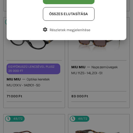
ÖSSZES ELUTASÍTÁSA
48/72
48/72
Részletek megjelenítése
—
EGYFÓKUSZÚ LENCSÉVEL PLUSZ
MIU MIU
Napszemüvegek
25 000 FT
MU 11ZS - 14L20I - 51
—
MIU MIU
Optikai keretek
MU 01XV - 1AB1O1 - 50
71 000 Ft
83 000 Ft
48/72
48/72