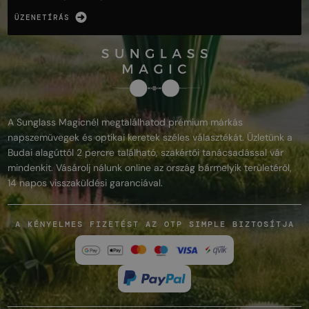
ÜZENETÍRÁS
A Sunglass Magicnél megtalálhatod prémium márkás
napszemüvegek és optikai keretek széles választékát. Üzletünk a
Budai alagúttól 2 percre található, szakértői tanácsadással vár
mindenkit. Vásárolj nálunk online az ország bármelyik területéről,
14 napos visszaküldési garanciával.
A KÉNYELMES FIZETÉST AZ OTP SIMPLE BIZTOSÍTJA