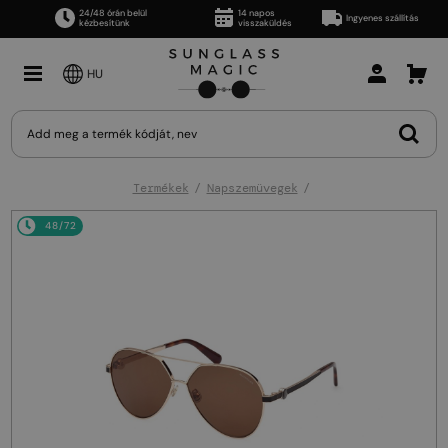
24/48 órán belül
14 napos
Ingyenes szállítás
kézbesítünk
visszaküldés
HU
Termékek
Napszemüvegek
48/72