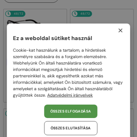
48/72
48/72
×
Ez a weboldal sütiket használ
Cookie-kat használunk a tartalom, a hirdetések
személyre szabására és a forgalom elemzésére.
EGYFÓKUSZÚ LENCSÉVEL PLUSZ
EGYFÓKUSZÚ LENCSÉVEL PLUSZ
Webhelyünk Ön általi használatára vonatkozó
25 000 FT
25 000 FT
információkat megosztjuk hirdetési és elemző
—
—
Moncler
Optikai keretek
Moncler
Optikai keretek
partnereinkkel is, akik egyesíthetik azokat más
ML5081 - 001 - 56
ML5202 - 036 - 56
információkkal, amelyeket Ön biztosított számukra, vagy
amelyeket a szolgáltatásaik Ön általi használatából
48 000 Ft
48 000 Ft
gyűjtöttek össze.
Adatvédelmi irányelvek
ÖSSZES ELFOGADÁSA
48/72
48/72
ÖSSZES ELUTASÍTÁSA