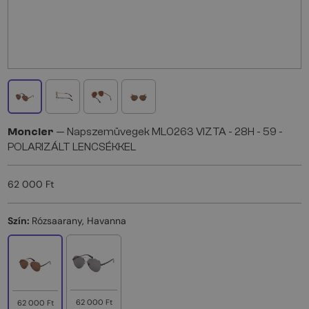
Moncler
— Napszemüvegek ML0263 VIZTA - 28H - 59 -
POLARIZÁLT LENCSÉKKEL
62 000 Ft
Szín:
Rózsaarany, Havanna
62 000 Ft
62 000 Ft