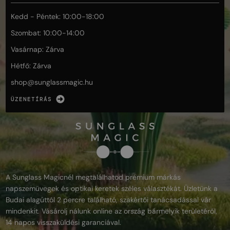
Kedd - Péntek: 10:00-18:00
Szombat: 10:00-14:00
Vasárnap: Zárva
Hétfő: Zárva
shop@
sunglassmagic.hu
ÜZENETÍRÁS
A Sunglass Magicnél megtalálhatod prémium márkás
napszemüvegek és optikai keretek széles választékát. Üzletünk a
Budai alagúttól 2 percre található, szakértői tanácsadással vár
mindenkit. Vásárolj nálunk online az ország bármelyik területéről,
14 napos visszaküldési garanciával.