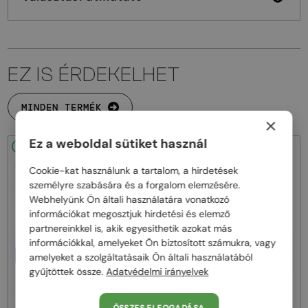
EZ IS ÉRDEKELHET
MINDEN TERMÉK
×
Ez a weboldal sütiket használ
48/72
48/72
Cookie-kat használunk a tartalom, a hirdetések
személyre szabására és a forgalom elemzésére.
Webhelyünk Ön általi használatára vonatkozó
információkat megosztjuk hirdetési és elemző
partnereinkkel is, akik egyesíthetik azokat más
információkkal, amelyeket Ön biztosított számukra, vagy
EGYFÓKUSZÚ LENCSÉVEL PLUSZ
EGYFÓKUSZÚ LENCSÉVEL PLUSZ
amelyeket a szolgáltatásaik Ön általi használatából
25 000 FT
25 000 FT
gyűjtöttek össze.
Adatvédelmi irányelvek
—
—
Moncler
Optikai keretek
Moncler
Optikai keretek
ML5081 - 001 - 56
ML5202 - 036 - 56