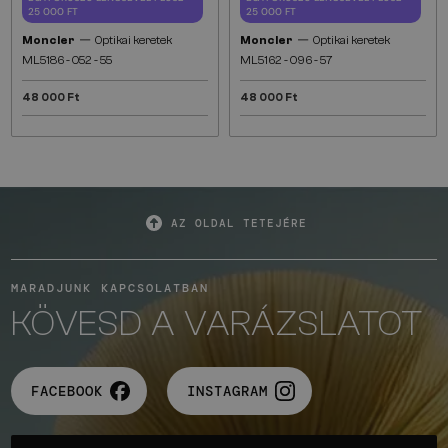
25 000 FT
25 000 FT
—
—
Moncler
Optikai keretek
Moncler
Optikai keretek
ML5186 - 052 - 55
ML5162 - 096 - 57
48 000 Ft
48 000 Ft
AZ OLDAL TETEJÉRE
MARADJUNK KAPCSOLATBAN
KÖVESD A VARÁZSLATOT
FACEBOOK
INSTAGRAM