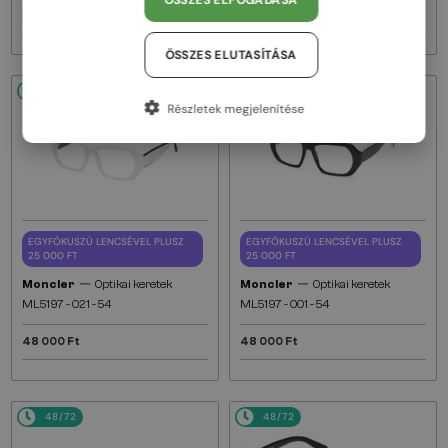
ÖSSZES ELFOGADÁSA
48 000 Ft
48 000 Ft
ÖSSZES ELUTASÍTÁSA
48/72
48/72
Részletek megjelenítése
EGYFÓKUSZÚ LENCSÉVEL PLUSZ
EGYFÓKUSZÚ LENCSÉVEL PLUSZ
25 000 FT
25 000 FT
—
—
Moncler
Optikai keretek
Moncler
Optikai keretek
ML5197 - 021 - 54
ML5197 - 001 - 54
48 000 Ft
48 000 Ft
48/72
48/72