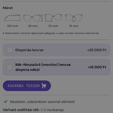
Méret
150 mm
43 mm
52 mm
19 mm
A feltüntetett méretek tájékoztató jellegűek, a valós termék méretek eltérhetnek.
Dioptriás lencse
+25 000 Ft
Kék-fényszűrő (monitor) lencse
+15 000 Ft
dioptria nékül
KOSÁRBA TESZEM
Készleten, üzletünkben azonnal elérhető
Várható szállítási idő:
1-2 munkanap