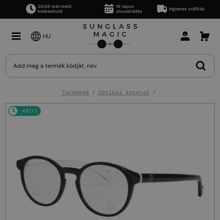
24/48 órán belül
14 napos
Ingyenes szállítás
kézbesítünk
visszaküldés
HU
Termékek
Optikai keretek
48/72