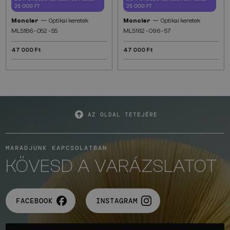
25 000 FT
25 000 FT
—
—
Moncler
Optikai keretek
Moncler
Optikai keretek
ML5186 - 052 - 55
ML5162 - 096 - 57
47 000 Ft
47 000 Ft
AZ OLDAL TETEJÉRE
MARADJUNK KAPCSOLATBAN
KÖVESD A VARÁZSLATOT
FACEBOOK
INSTAGRAM