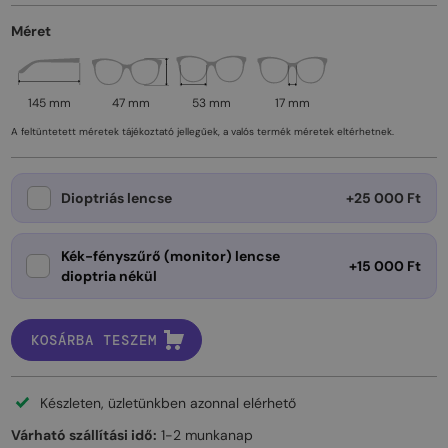
Méret
145 mm
47 mm
53 mm
17 mm
A feltüntetett méretek tájékoztató jellegűek, a valós termék méretek eltérhetnek.
Dioptriás lencse
+25 000 Ft
Kék-fényszűrő (monitor) lencse
+15 000 Ft
dioptria nékül
KOSÁRBA TESZEM
Készleten, üzletünkben azonnal elérhető
Várható szállítási idő:
1-2 munkanap