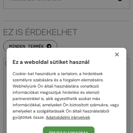
EZ IS ÉRDEKELHET
MINDEN TERMÉK
×
Ez a weboldal sütiket használ
48/72
48/72
Cookie-kat használunk a tartalom, a hirdetések
személyre szabására és a forgalom elemzésére.
Webhelyünk Ön általi használatára vonatkozó
információkat megosztjuk hirdetési és elemző
partnereinkkel is, akik egyesíthetik azokat más
információkkal, amelyeket Ön biztosított számukra, vagy
EGYFÓKUSZÚ LENCSÉVEL PLUSZ
EGYFÓKUSZÚ LENCSÉVEL PLUSZ
amelyeket a szolgáltatásaik Ön általi használatából
25 000 FT
25 000 FT
gyűjtöttek össze.
Adatvédelmi irányelvek
—
—
Moncler
Optikai keretek
Moncler
Optikai keretek
ML5081 - 001 - 56
ML5202 - 036 - 56