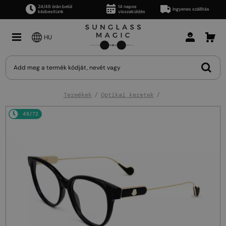
24/48 órán belül
14 napos
Ingyenes szállítás
kézbesítünk
visszaküldés
HU
Termékek
Optikai keretek
48/72