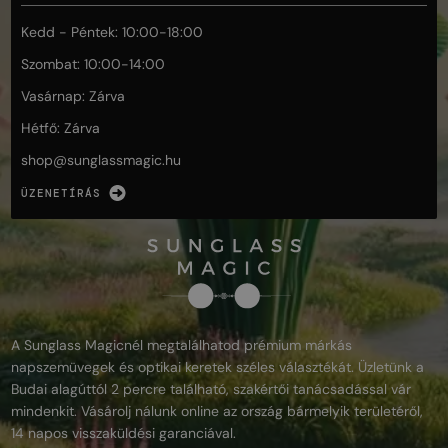
Kedd - Péntek: 10:00-18:00
Szombat: 10:00-14:00
Vasárnap: Zárva
Hétfő: Zárva
shop@
sunglassmagic.hu
ÜZENETÍRÁS
A Sunglass Magicnél megtalálhatod prémium márkás
napszemüvegek és optikai keretek széles választékát. Üzletünk a
Budai alagúttól 2 percre található, szakértői tanácsadással vár
mindenkit. Vásárolj nálunk online az ország bármelyik területéről,
14 napos visszaküldési garanciával.