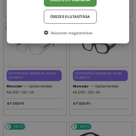
ÖSSZES ELFOGADÁSA
47 000 Ft
47 000 Ft
ÖSSZES ELUTASÍTÁSA
48/72
48/72
Részletek megjelenítése
EGYFÓKUSZÚ LENCSÉVEL PLUSZ
EGYFÓKUSZÚ LENCSÉVEL PLUSZ
25 000 FT
25 000 FT
—
—
Moncler
Optikai keretek
Moncler
Optikai keretek
ML5197 - 021 - 54
ML5197 - 001 - 54
47 000 Ft
47 000 Ft
48/72
48/72