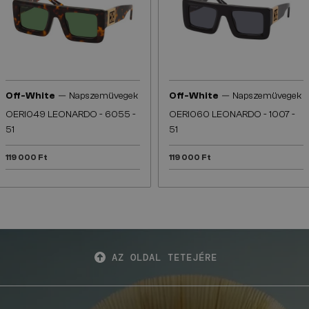
—
—
Off-White
Napszemüvegek
Off-White
Napszemüvegek
OERI049 LEONARDO - 6055 -
OERI060 LEONARDO - 1007 -
51
51
119 000 Ft
119 000 Ft
AZ OLDAL TETEJÉRE