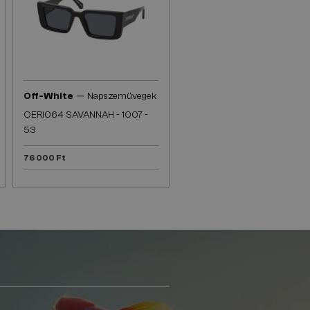
—
Off-White
Napszemüvegek
OERI064 SAVANNAH - 1007 -
53
76 000 Ft