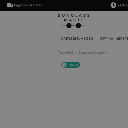
Ingyenes szállítás
24/48 órán 
NAPSZEMÜVEGEK
OPTIKAI KERET
Termékek
Napszemüvegek
48/72