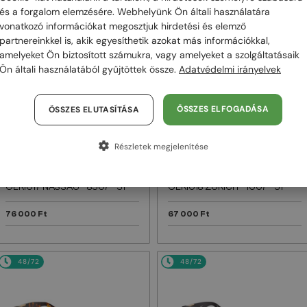
és a forgalom elemzésére. Webhelyünk Ön általi használatára
vonatkozó információkat megosztjuk hirdetési és elemző
48/72
48/72
partnereinkkel is, akik egyesíthetik azokat más információkkal,
amelyeket Ön biztosított számukra, vagy amelyeket a szolgáltatásaik
Ön általi használatából gyűjtöttek össze.
Adatvédelmi irányelvek
ÖSSZES ELFOGADÁSA
ÖSSZES ELUTASÍTÁSA
Részletek megjelenítése
—
—
Off-White
Napszemüvegek
Off-White
Napszemüvegek
OERI017 NASSAU - 8507 - 51
OERI018 ZURICH - 1007 - 51
76 000 Ft
67 000 Ft
48/72
48/72