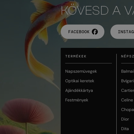
KÖVESD A 
FACEBOOK
INSTAG
TERMÉKEK
NÉPS
Napszemüvegek
Balmai
Optikai keretek
Bvlgari
Ajándékkártya
Cartie
Festmények
Celine
Chopa
Dior
Dita