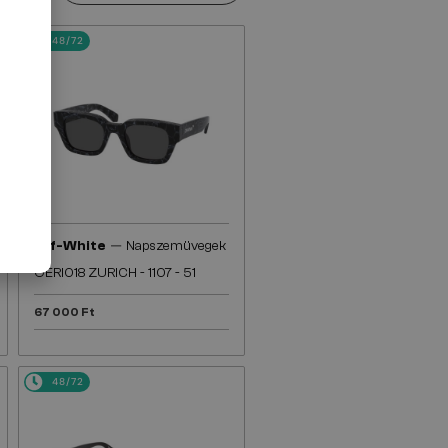
48/72
—
Off-White
Napszemüvegek
OERI018 ZURICH - 1107 - 51
67 000 Ft
48/72