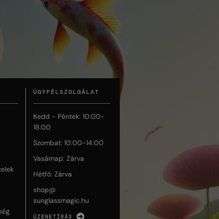
ÜGYFÉLSZOLGÁLAT
Kedd - Péntek: 10:00-
18:00
Szombat: 10:00-14:00
Vasárnap: Zárva
telek
Hétfő: Zárva
shop@
sunglassmagic.hu
ség
ÜZENETÍRÁS