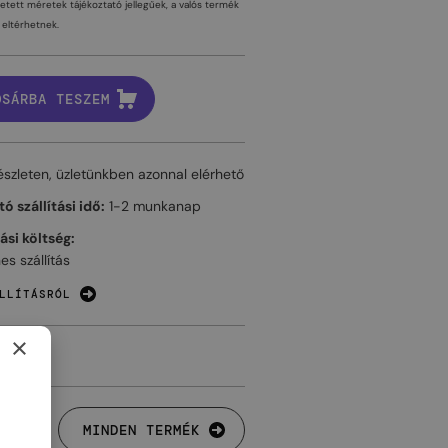
tetett méretek tájékoztató jellegűek, a valós termék
eltérhetnek.
OSÁRBA TESZEM
észleten, üzletünkben azonnal elérhető
ó szállítási idő:
1-2 munkanap
tási költség:
es szállítás
LLÍTÁSRÓL
×
MINDEN TERMÉK