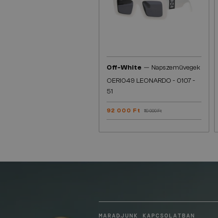
—
Off-White
Napszemüvegek
OERI049 LEONARDO - 0107 -
51
92 000 Ft
119 000 Ft
MARADJUNK KAPCSOLATBAN