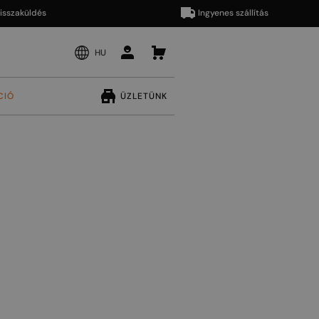
aküldés
Ingyenes szállítás
HU
CIÓ
ÜZLETÜNK