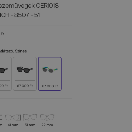
szemüvegek OERI018
CH - 8507 - 51
 Ft
Átlátszó, Színes
00 Ft
67 000 Ft
67 000 Ft
mm
41 mm
51 mm
22 mm