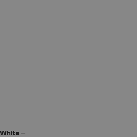
-White
—