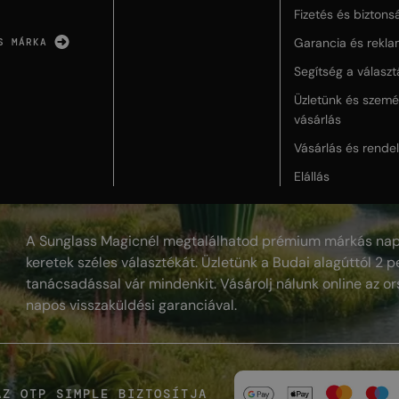
Fizetés és biztons
Garancia és rekla
S MÁRKA
Segítség a válasz
Üzletünk és szemé
vásárlás
Vásárlás és rende
Elállás
A Sunglass Magicnél megtalálhatod prémium márkás nap
keretek széles választékát. Üzletünk a Budai alagúttól 2 pe
tanácsadással vár mindenkit. Vásárolj nálunk online az or
napos visszaküldési garanciával.
AZ OTP SIMPLE BIZTOSÍTJA