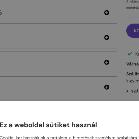
A feltün
méretek 
ó
K
K
Várhat
Szállí
Ingyen
A SZÁ
Ez a weboldal sütiket használ
ELHET
Cookie-kat használunk a tartalom, a hirdetések személyre szabására