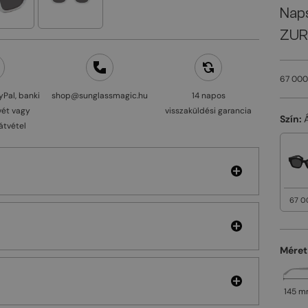
Nap
ZURI
67 000
yPal, banki
shop@sunglassmagic.hu
14 napos
vét vagy
visszaküldési garancia
Szín:
átvétel
67 0
Méret
145 