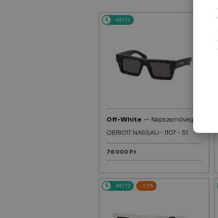
48/72
—
Off-White
Napszemüvegek
OERI017 NASSAU - 1107 - 51
76 000 Ft
48/72
-22%