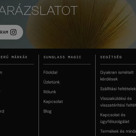
VARÁZSLATOT
RAM
ZERŰ MÁRKÁK
SUNGLASS MAGIC
SEGÍTSÉG
n
Főoldal
Gyakran ismételt
kérdések
Üzletünk
Szállítási feltételek
r
Rólunk
Visszaküldési és
Kapcsolat
visszatérítési felté
rd
Blog
Kapcsolat és
ügyfélszolgálat
Termékek és minő