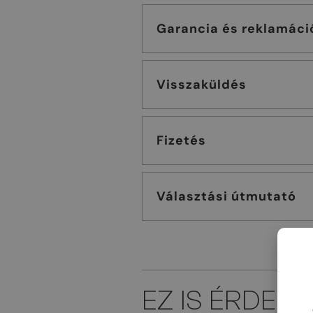
Garancia és reklamáci
Visszaküldés
Fizetés
Választási útmutató
EZ IS ÉRDEK