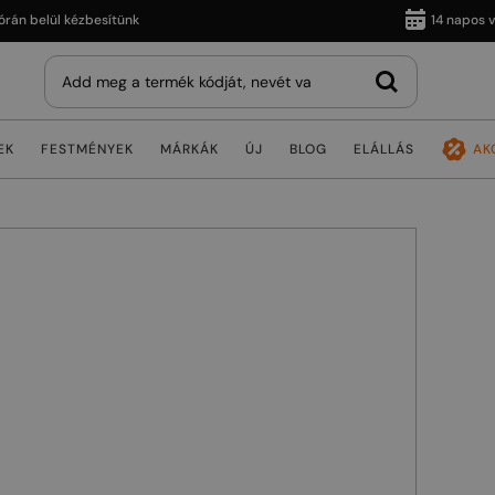
belül kézbesítünk
14 napos vissz
EK
FESTMÉNYEK
MÁRKÁK
ÚJ
BLOG
ELÁLLÁS
AK