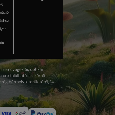
ág
máció
táshoz
lyes
lés
szemüvegek és optikai
rcre található, szakértői
szág bármelyik területéről, 14