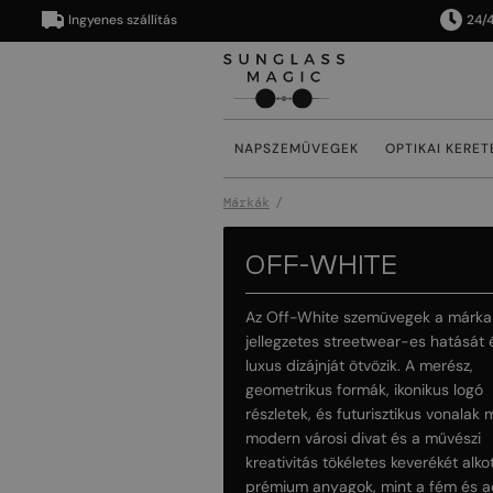
Ingyenes szállítás
24/48 ór
NAPSZEMÜVEGEK
OPTIKAI KERET
Márkák
OFF-WHITE
Az Off-White szemüvegek a márka
jellegzetes streetwear-es hatását 
luxus dizájnját ötvözik. A merész,
geometrikus formák, ikonikus logó
részletek, és futurisztikus vonalak 
modern városi divat és a művészi
kreativitás tökéletes keverékét alkot
prémium anyagok, mint a fém és a