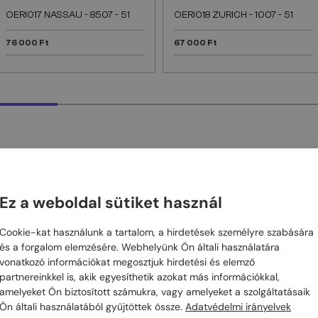
OERI017 NASSAU - 8507 - 51
OERI018 ZURICH - 1007 - 51
76 000 Ft
67 000 Ft
Ez a weboldal sütiket használ
ÁRÓL
Cookie-kat használunk a tartalom, a hirdetések személyre szabására
és a forgalom elemzésére. Webhelyünk Ön általi használatára
a modern, utcai divat és a luxus tökéletes keverékei. A márka híres a
vonatkozó információkat megosztjuk hirdetési és elemző
 és a logómániás dizájn ötvözetéről, amely minden egyes darabot külö
partnereinkkel is, akik egyesíthetik azokat más információkkal,
gárd stílust, a modern luxust és a minőségi dizájnt képviselik, miközb
amelyeket Ön biztosított számukra, vagy amelyeket a szolgáltatásaik
nációk garantálják a figyelemfelkeltést. A márka szemüvegei azok számá
Ön általi használatából gyűjtöttek össze.
Adatvédelmi irányelvek
di, szórakoztató, mégis stílusos személyiségüket, miközben a prémiu