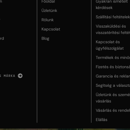
n
Főoldal
Gyakran ismételt
kérdések
Üzletünk
Szállítási feltételek
r
Rólunk
Visszaküldési és
Kapcsolat
visszatérítési felté
rd
Blog
Kapcsolat és
ügyfélszolgálat
Termékek és minő
Fizetés és biztons
Garancia és rekla
S MÁRKA
Segítség a válasz
Üzletünk és szemé
vásárlás
Vásárlás és rende
Elállás