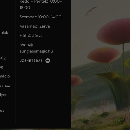
Kedd - Péntek: 10:00-
18:00
Szombat: 10:00-14:00
Vasárnap: Zárva
telek
Hétfő: Zárva
shop@
sunglassmagic.hu
ség
ÜZENETÍRÁS
ág
máció
táshoz
lyes
lés