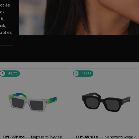
got és
gek
di,
sik,
ról és
48/72
48/72
—
—
Off-White
Napszemüvegek
Off-White
Napszemüvegek