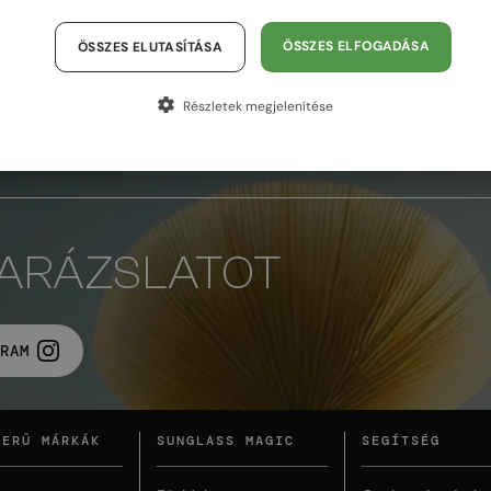
ÖSSZES ELFOGADÁSA
ÖSSZES ELUTASÍTÁSA
Részletek megjelenítése
AZ OLDAL TETEJÉRE
VARÁZSLATOT
RAM
ZERŰ MÁRKÁK
SUNGLASS MAGIC
SEGÍTSÉG