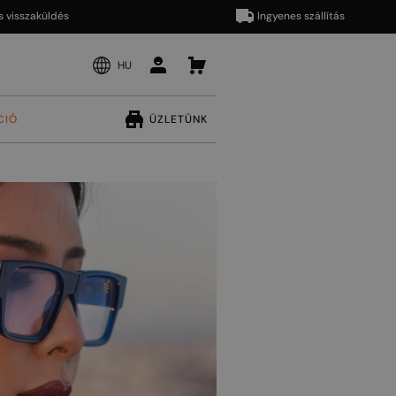
szaküldés
Ingyenes szállítás
HU
CIÓ
ÜZLETÜNK