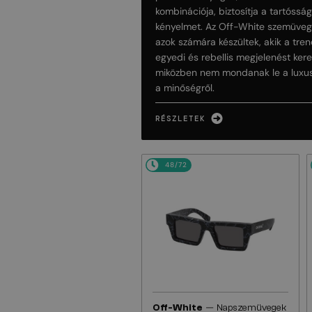
kombinációja, biztosítja a tartóssá
kényelmet. Az Off-White szemüve
azok számára készültek, akik a tren
egyedi és rebellis megjelenést kere
miközben nem mondanak le a luxus
a minőségről.
RÉSZLETEK
48/72
—
Off-White
Napszemüvegek