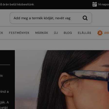
án belül kézbesítünk
14 napos vis
EK
FESTMÉNYEK
MÁRKÁK
ÚJ
BLOG
ELÁLLÁS
AK
és
mind a
ják. A
cetát