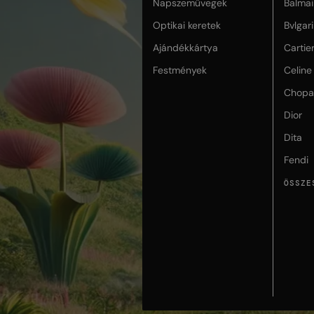
Napszemüvegek
Balmai
Optikai keretek
Bvlgari
Ajándékkártya
Cartie
Festmények
Celine
Chopa
Dior
Dita
Fendi
ÖSSZE