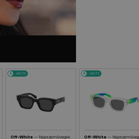
48/72
48/72
—
—
Off-White
Napszemüvegek
Off-White
Napszemüveg