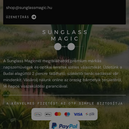
shop@
sunglassmagic.hu
ÜZENETÍRÁS
A Sunglass Magicnél megtalálhatod prémium márkás
napszemüvegek és optikai keretek széles választékát. Üzletünk a
Budai alagúttól 2 percre található, szakértői tanácsadással vár
mindenkit. Vásárolj nálunk online az ország bármelyik területéről,
14 napos visszaküldési garanciával.
A KÉNYELMES FIZETÉST AZ OTP SIMPLE BIZTOSÍTJA