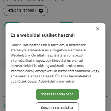
MINDEN TERMÉK
48/72
48/72
×
Ez a weboldal sütiket használ
Cookie-kat használunk a tartalom, a hirdetések
személyre szabására és a forgalom elemzésére.
Webhelyünk Ön általi használatára vonatkozó
információkat megosztjuk hirdetési és elemző
EGYFÓKUSZÚ LENCSÉVEL PLUSZ
EGYFÓKUSZÚ LENCSÉVEL PLUSZ
partnereinkkel is, akik egyesíthetik azokat más
25 000 FT
25 000 FT
információkkal, amelyeket Ön biztosított számukra, vagy
—
—
Persol
Optikai keretek
Persol
Optikai keretek
amelyeket a szolgáltatásaik Ön általi használatából
PO1030V - 513 - 57
PO1030V - 515 - 57
gyűjtöttek össze.
Adatvédelmi irányelvek
72 000 Ft
72 000 Ft
ÖSSZES ELFOGADÁSA
48/72
48/72
ÖSSZES ELUTASÍTÁSA