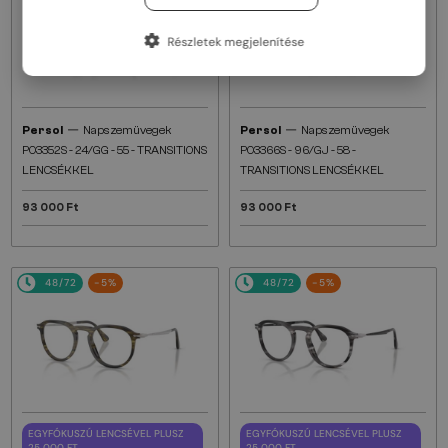
Részletek megjelenítése
—
—
Persol
Napszemüvegek
Persol
Napszemüvegek
PO3352S - 24/GG - 55 - TRANSITIONS
PO3366S - 96/GJ - 58 -
LENCSÉKKEL
TRANSITIONS LENCSÉKKEL
93 000 Ft
93 000 Ft
48/72
-5%
48/72
-5%
EGYFÓKUSZÚ LENCSÉVEL PLUSZ
EGYFÓKUSZÚ LENCSÉVEL PLUSZ
25 000 FT
25 000 FT