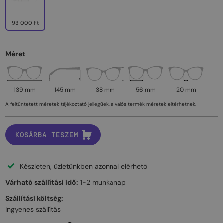
93 000 Ft
Méret
139 mm
145 mm
38 mm
56 mm
20 mm
A feltüntetett méretek tájékoztató jellegűek, a valós termék méretek eltérhetnek.
KOSÁRBA TESZEM
Készleten, üzletünkben azonnal elérhető
Várható szállítási idő:
1-2 munkanap
Szállítási költség:
Ingyenes szállítás