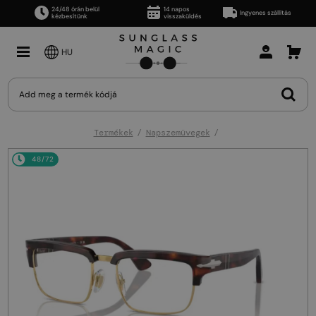
24/48 órán belül
14 napos
Ingyenes szállítás
kézbesítünk
visszaküldés
HU
Termékek
Napszemüvegek
48/72