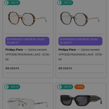
48/72
48/72
EGYFÓKUSZÚ LENCSÉVEL PLUSZ
EGYFÓKUSZÚ LENCSÉVEL PLUSZ
25 000 FT
25 000 FT
—
—
Philipp Plein
Optikai keretek
Philipp Plein
Optikai keretek
VPP053S PANORAMA LAKE - 0728 -
VPP053S PANORAMA LAKE - 0705 -
56
56
85 000 Ft
85 000 Ft
48/72
48/72
-25%