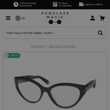
24/48 órán belül
14 napos
Ingyenes szállítás
kézbesítünk
visszaküldés
HU
Termékek
Optikai keretek
48/72