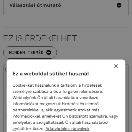
Választási útmutató
EZ IS ÉRDEKELHET
MINDEN TERMÉK
×
48/72
48/72
Ez a weboldal sütiket használ
Cookie-kat használunk a tartalom, a hirdetések
személyre szabására és a forgalom elemzésére.
Webhelyünk Ön általi használatára vonatkozó
információkat megosztjuk hirdetési és elemző
partnereinkkel is, akik egyesíthetik azokat más
EGYFÓKUSZÚ LENCSÉVEL PLUSZ
EGYFÓKUSZÚ LENCSÉVEL PLUSZ
információkkal, amelyeket Ön biztosított számukra, vagy
25 000 FT
25 000 FT
amelyeket a szolgáltatásaik Ön általi használatából
—
—
Philipp Plein
Optikai keretek
Philipp Plein
Optikai keretek
gyűjtöttek össze.
Adatvédelmi irányelvek
VPP036S ICON - 0579 - 54
VPP068S QUEEN - 0V64 - 57