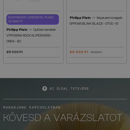
—
EGYFÓKUSZÚ LENCSÉVEL PLUSZ
Philipp Plein
Napszemüvegek
25 000 FT
SPP066 BLINK BLAZE - 0700 - 51
—
Philipp Plein
Optikai keretek
VPP063W ROCK SUPERHERO -
0589 - 60
85 000 Ft
66 000 Ft
89 000 Ft
AZ OLDAL TETEJÉRE
MARADJUNK KAPCSOLATBAN
KÖVESD A VARÁZSLATOT