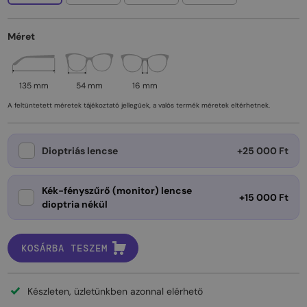
Méret
135 mm
54 mm
16 mm
A feltüntetett méretek tájékoztató jellegűek, a valós termék méretek eltérhetnek.
Dioptriás lencse
+25 000 Ft
Kék-fényszűrő (monitor) lencse
+15 000 Ft
dioptria nékül
KOSÁRBA TESZEM
Készleten, üzletünkben azonnal elérhető