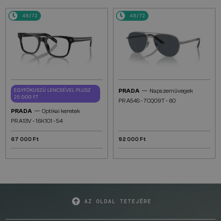
48/72
48/72
—
EGYFÓKUSZÚ LENCSÉVEL PLUSZ
PRADA
Napszemüvegek
25 000 FT
PR A54S - 7CQ09T - 60
—
PRADA
Optikai keretek
PR A13V - 16K1O1 - 54
67 000 Ft
92 000 Ft
AZ OLDAL TETEJÉRE