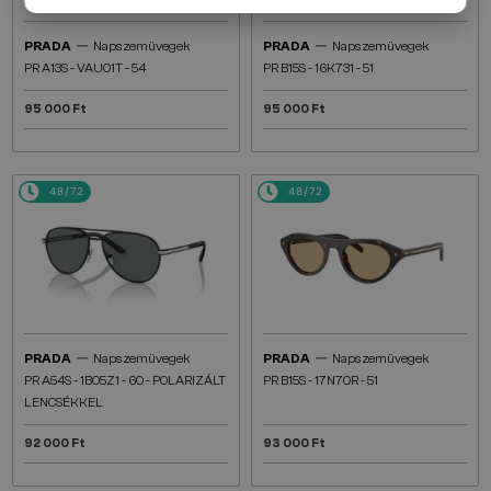
—
—
PRADA
Napszemüvegek
PRADA
Napszemüvegek
PR A13S - VAU01T - 54
PR B15S - 16K731 - 51
95 000 Ft
95 000 Ft
48/72
48/72
—
—
PRADA
Napszemüvegek
PRADA
Napszemüvegek
PR A54S - 1BO5Z1 - 60 - POLARIZÁLT
PR B15S - 17N70R - 51
LENCSÉKKEL
92 000 Ft
93 000 Ft