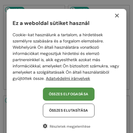
48/72
48/72
×
Ez a weboldal sütiket használ
Cookie-kat használunk a tartalom, a hirdetések
személyre szabására és a forgalom elemzésére.
Webhelyünk Ön általi használatára vonatkozó
információkat megosztjuk hirdetési és elemző
—
—
PRADA
Napszemüvegek
PRADA
Napszemüvegek
partnereinkkel is, akik egyesíthetik azokat más
PR A17S - 15W04D - 54 -
PR A17S - 16K731 - 54
információkkal, amelyeket Ön biztosított számukra, vagy
POLARIZÁLT LENCSÉKKEL
amelyeket a szolgáltatásaik Ön általi használatából
gyűjtöttek össze.
Adatvédelmi irányelvek
102 000 Ft
95 000 Ft
ÖSSZES ELFOGADÁSA
48/72
48/72
ÖSSZES ELUTASÍTÁSA
Részletek megjelenítése