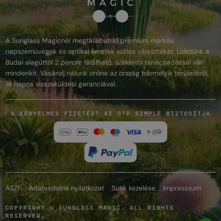
A Sunglass Magicnél megtalálhatod prémium márkás
napszemüvegek és optikai keretek széles választékát. Üzletünk a
Budai alagúttól 2 percre található, szakértői tanácsadással vár
mindenkit. Vásárolj nálunk online az ország bármelyik területéről,
14 napos visszaküldési garanciával.
A KÉNYELMES FIZETÉST AZ OTP SIMPLE BIZTOSÍTJA
ÁSZF
Adatvédelmi nyilatkozat
Sütik kezelése
Impresszum
COPYRIGHT © SUNGLASS MAGIC. ALL RIGHTS
RESERVED.