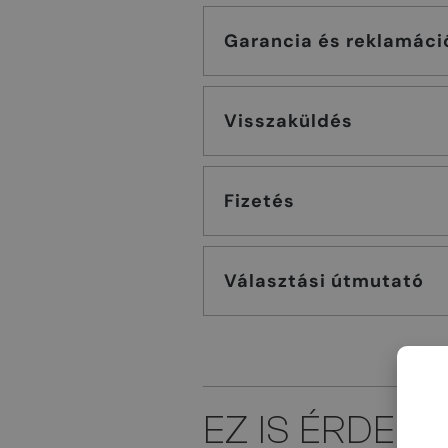
Garancia és reklamáci
Visszaküldés
Fizetés
Választási útmutató
EZ IS ÉRDEK