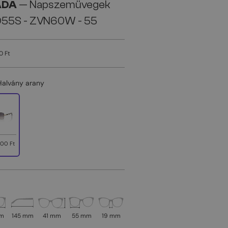
ADA
— Napszemüvegek
D55S - ZVN60W - 55
0 Ft
Halvány arany
00 Ft
mm
145 mm
41 mm
55 mm
19 mm