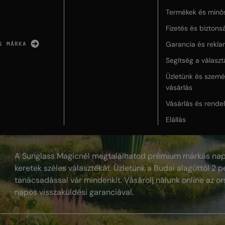
Termékek és minő
Fizetés és biztons
Garancia és rekla
S MÁRKA
Segítség a válasz
Üzletünk és szemé
vásárlás
Vásárlás és rende
Elállás
A Sunglass Magicnél megtalálhatod prémium márkás nap
keretek széles választékát. Üzletünk a Budai alagúttól 2 pe
tanácsadással vár mindenkit. Vásárolj nálunk online az or
napos visszaküldési garanciával.