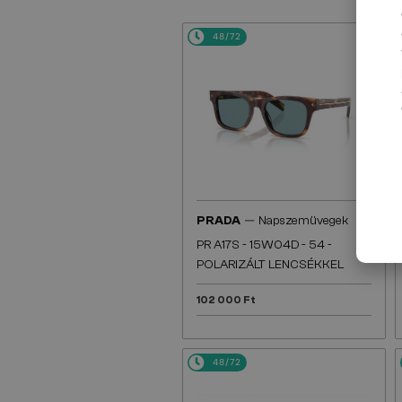
48/72
—
PRADA
Napszemüvegek
PR A17S - 15W04D - 54 -
POLARIZÁLT LENCSÉKKEL
102 000 Ft
48/72