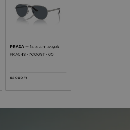
—
PRADA
Napszemüvegek
PR A54S - 7CQ09T - 60
92 000 Ft