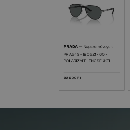
—
PRADA
Napszemüvegek
PR A54S - 1BO5Z1 - 60 -
POLARIZÁLT LENCSÉKKEL
92 000 Ft