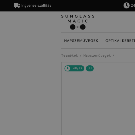
Ingyenes szállítás
24/48 órán
NAPSZEMÜVEGEK
OPTIKAI KERET
Termékek
Napszemüvegek
48/72
ÚJ