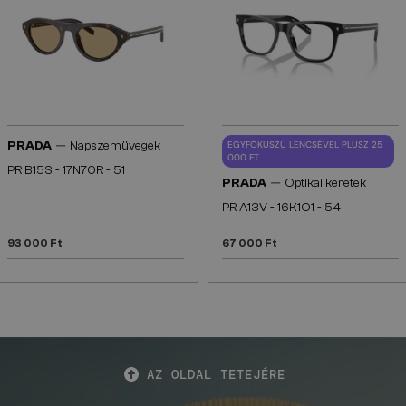
—
PRADA
Napszemüvegek
EGYFÓKUSZÚ LENCSÉVEL PLUSZ 25
000 FT
PR B15S - 17N70R - 51
—
PRADA
Optikai keretek
PR A13V - 16K1O1 - 54
93 000 Ft
67 000 Ft
AZ OLDAL TETEJÉRE