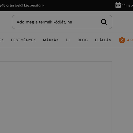
 belül kézbesítünk
14 napos vissz
EK
FESTMÉNYEK
MÁRKÁK
ÚJ
BLOG
ELÁLLÁS
AK