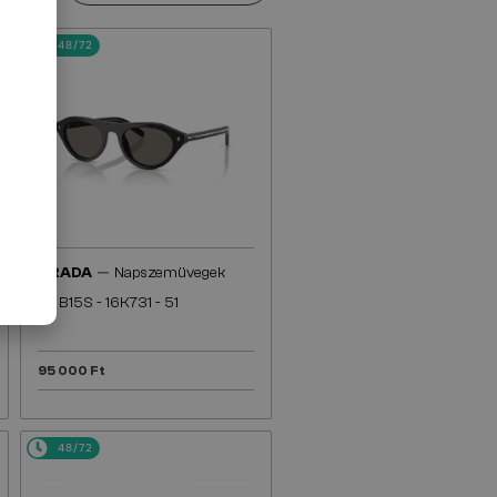
48/72
—
PRADA
Napszemüvegek
PR B15S - 16K731 - 51
95 000 Ft
48/72