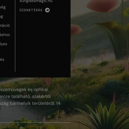
sunglassmagic.hu
ség
ÜZENETÍRÁS
ág
máció
táshoz
lyes
lés
szemüvegek és optikai
rcre található, szakértői
szág bármelyik területéről, 14