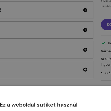
A feltün
méretek 
ó
K
K
Várhat
Szállí
Ingyen
A SZÁ
ELHET
Ez a weboldal sütiket használ