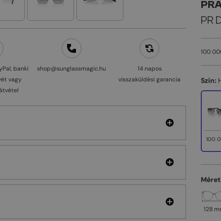
PR
PR 
100 00
yPal, banki
shop@sunglassmagic.hu
14 napos
vét vagy
visszaküldési garancia
Szín:
átvétel
100 0
Méret
128 