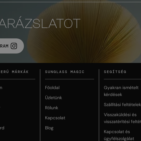
VARÁZSLATOT
RAM
ZERŰ MÁRKÁK
SUNGLASS MAGIC
SEGÍTSÉG
n
Főoldal
Gyakran ismételt
kérdések
Üzletünk
Szállítási feltételek
r
Rólunk
Visszaküldési és
Kapcsolat
visszatérítési felté
rd
Blog
Kapcsolat és
ügyfélszolgálat