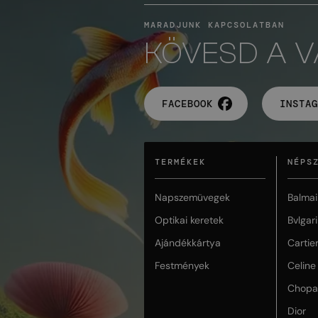
MARADJUNK KAPCSOLATBAN
KÖVESD A 
FACEBOOK
INSTAG
TERMÉKEK
NÉPS
Napszemüvegek
Balmai
Optikai keretek
Bvlgari
Ajándékkártya
Cartie
Festmények
Celine
Chopa
Dior