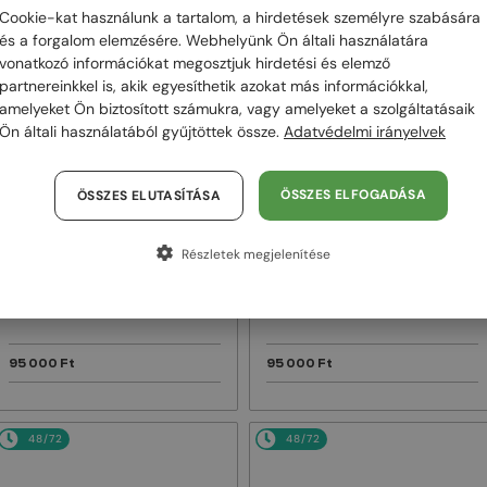
Cookie-kat használunk a tartalom, a hirdetések személyre szabására
és a forgalom elemzésére. Webhelyünk Ön általi használatára
48/72
48/72
vonatkozó információkat megosztjuk hirdetési és elemző
partnereinkkel is, akik egyesíthetik azokat más információkkal,
amelyeket Ön biztosított számukra, vagy amelyeket a szolgáltatásaik
Ön általi használatából gyűjtöttek össze.
Adatvédelmi irányelvek
ÖSSZES ELFOGADÁSA
ÖSSZES ELUTASÍTÁSA
Részletek megjelenítése
—
—
PRADA
Napszemüvegek
PRADA
Napszemüvegek
PR A17S - 16K731 - 54
PR A13S - VAU01T - 54
95 000 Ft
95 000 Ft
48/72
48/72