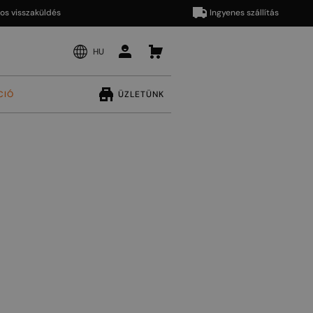
aküldés
Ingyenes szállítás
HU
CIÓ
ÜZLETÜNK