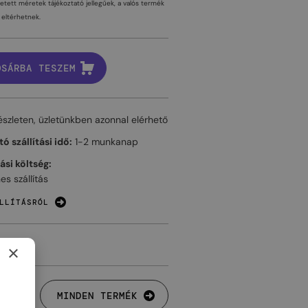
tetett méretek tájékoztató jellegűek, a valós termék
eltérhetnek.
OSÁRBA TESZEM
észleten, üzletünkben azonnal elérhető
ó szállítási idő:
1-2 munkanap
tási költség:
es szállítás
LLÍTÁSRÓL
×
MINDEN TERMÉK