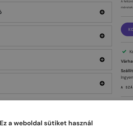
A feltün
méretek 
ó
K
K
Várhat
Szállí
Ingyen
A SZÁ
Ez a weboldal sütiket használ
ELHET