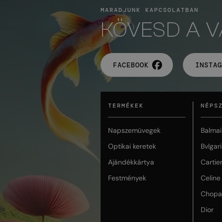
MARADJUNK KAPCSOLATBAN
KÖVESD A 
FACEBOOK
INSTAG
TERMÉKEK
NÉPS
Napszemüvegek
Balmai
Optikai keretek
Bvlgari
Ajándékkártya
Cartie
Festmények
Celine
Chopa
Dior