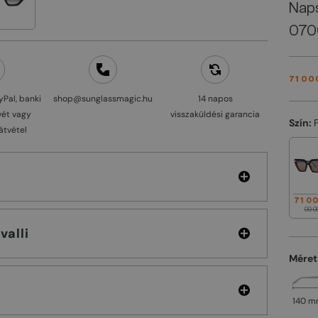
Nap
070
71 00
yPal, banki
shop@sunglassmagic.hu
14 napos
vét vagy
visszaküldési garancia
Szín:
átvétel
71 00
90 0
 Cavalli
Méret
140 