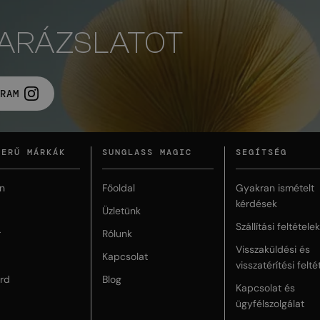
VARÁZSLATOT
RAM
ZERŰ MÁRKÁK
SUNGLASS MAGIC
SEGÍTSÉG
n
Főoldal
Gyakran ismételt
kérdések
Üzletünk
Szállítási feltételek
r
Rólunk
Visszaküldési és
Kapcsolat
visszatérítési felté
rd
Blog
Kapcsolat és
ügyfélszolgálat