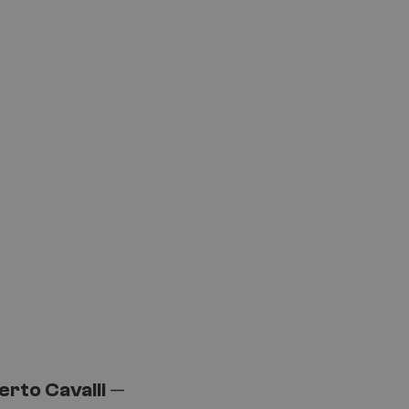
erto Cavalli
—