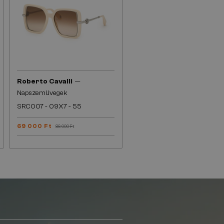
—
Roberto Cavalli
Napszemüvegek
SRC007 - 09X7 - 55
69 000 Ft
86 000 Ft