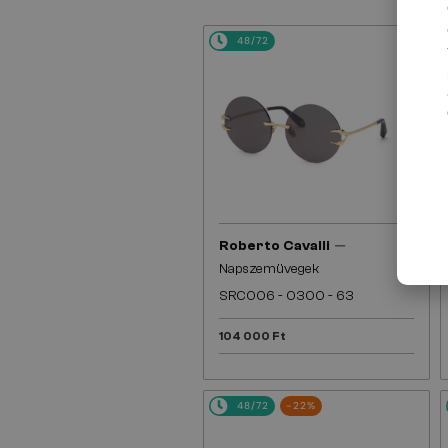
48/72
—
Roberto Cavalli
Napszemüvegek
SRC006 - 0300 - 63
104 000 Ft
48/72
-22%