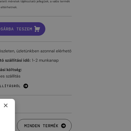
tetett méretek tájékoztató jellegűek, a valós termék
eltérhetnek.
OSÁRBA TESZEM
észleten, üzletünkben azonnal elérhető
ó szállítási idő:
1-2 munkanap
tási költség:
es szállítás
LLÍTÁSRÓL
×
MINDEN TERMÉK