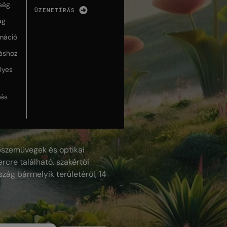
ség
ÜZENETÍRÁS
ág
máció
táshoz
lyes
lés
szemüvegek és optikai
rcre található, szakértői
szág bármelyik területéről, 14