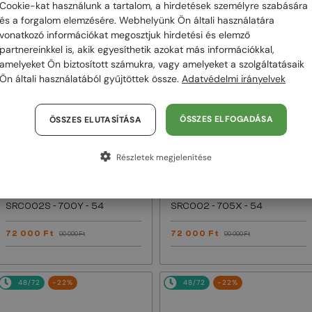
Cookie-kat használunk a tartalom, a hirdetések személyre szabására
és a forgalom elemzésére. Webhelyünk Ön általi használatára
48/72
-21%
48/72
-21%
vonatkozó információkat megosztjuk hirdetési és elemző
partnereinkkel is, akik egyesíthetik azokat más információkkal,
amelyeket Ön biztosított számukra, vagy amelyeket a szolgáltatásaik
Ön általi használatából gyűjtöttek össze.
Adatvédelmi irányelvek
ÖSSZES ELFOGADÁSA
ÖSSZES ELUTASÍTÁSA
Részletek megjelenítése
—
—
Roberto Cavalli
Roberto Cavalli
Napszemüvegek
Napszemüvegek
SRC002S - 700Y - 54
SRC002 - 705X - 54
72 000 Ft
72 000 Ft
90 000 Ft
90 000 Ft
48/72
-22%
48/72
-22%