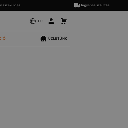
aküldés
Ingyenes szállítás
HU
CIÓ
ÜZLETÜNK