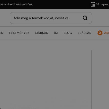
 belül kézbesítünk
14 napos vissz
EK
FESTMÉNYEK
MÁRKÁK
ÚJ
BLOG
ELÁLLÁS
AK