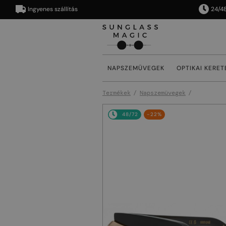
Ingyenes szállítás
24/48 órán
NAPSZEMÜVEGEK
OPTIKAI KERET
Termékek
Napszemüvegek
48/72
-22%