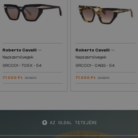
—
—
Roberto Cavalli
Roberto Cavalli
Napszemüvegek
Napszemüvegek
SRC001 - 705X - 54
SRC001 - 0AGG - 54
71 000 Ft
71 000 Ft
90 000 Ft
90 000 Ft
AZ OLDAL TETEJÉRE