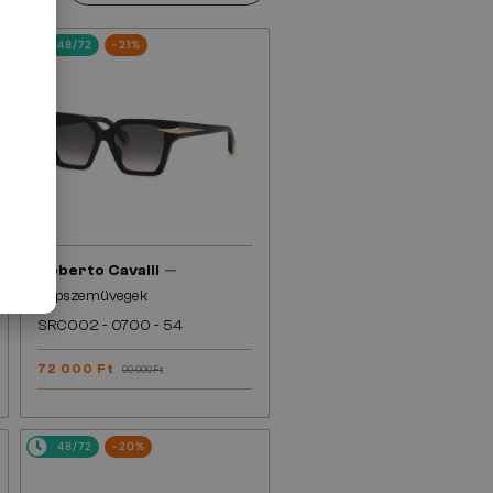
48/72
-21%
—
Roberto Cavalli
Napszemüvegek
SRC002 - 0700 - 54
72 000 Ft
90 000 Ft
48/72
-20%