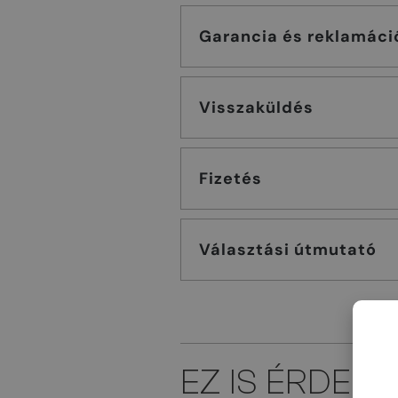
Garancia és reklamáci
Visszaküldés
Fizetés
Választási útmutató
EZ IS ÉRDEK