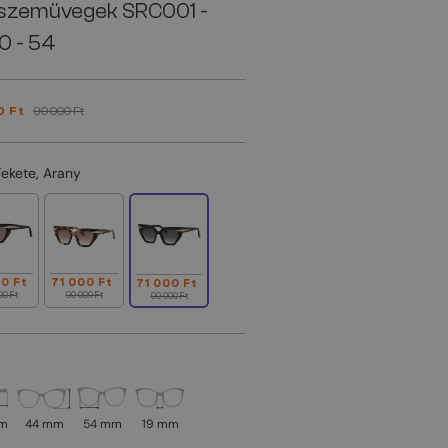
szemüvegek SRC001 -
0 - 54
0 Ft
90 000 Ft
Fekete, Arany
0 Ft
71 000 Ft
71 000 Ft
00 Ft
90 000 Ft
90 000 Ft
mm
44 mm
54 mm
19 mm