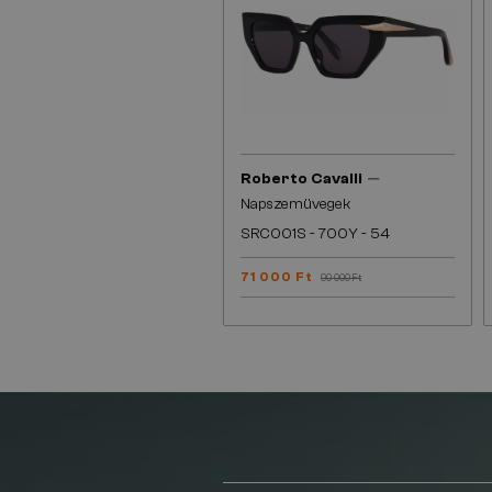
—
Roberto Cavalli
Napszemüvegek
SRC001S - 700Y - 54
71 000 Ft
90 000 Ft