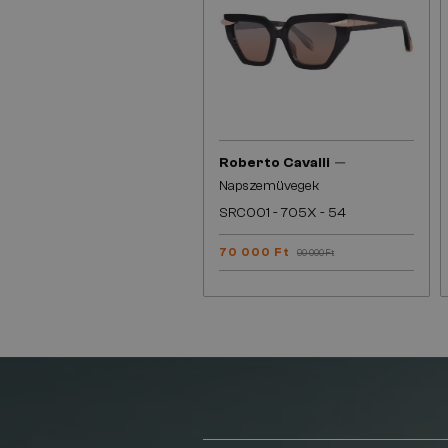
—
Roberto Cavalli
Napszemüvegek
SRC001 - 705X - 54
70 000 Ft
90 000 Ft