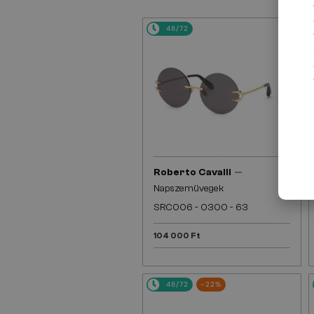
48/72
—
Roberto Cavalli
Napszemüvegek
SRC006 - 0300 - 63
104 000 Ft
48/72
-22%