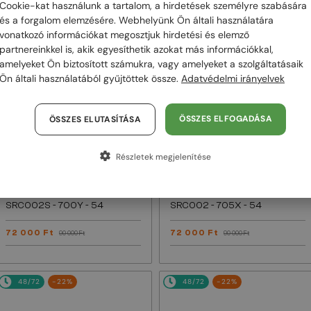
Cookie-kat használunk a tartalom, a hirdetések személyre szabására
és a forgalom elemzésére. Webhelyünk Ön általi használatára
48/72
-21%
48/72
-21%
vonatkozó információkat megosztjuk hirdetési és elemző
partnereinkkel is, akik egyesíthetik azokat más információkkal,
amelyeket Ön biztosított számukra, vagy amelyeket a szolgáltatásaik
Ön általi használatából gyűjtöttek össze.
Adatvédelmi irányelvek
ÖSSZES ELFOGADÁSA
ÖSSZES ELUTASÍTÁSA
Részletek megjelenítése
—
—
Roberto Cavalli
Roberto Cavalli
Napszemüvegek
Napszemüvegek
SRC002S - 700Y - 54
SRC002 - 705X - 54
72 000 Ft
72 000 Ft
90 000 Ft
90 000 Ft
48/72
-22%
48/72
-22%