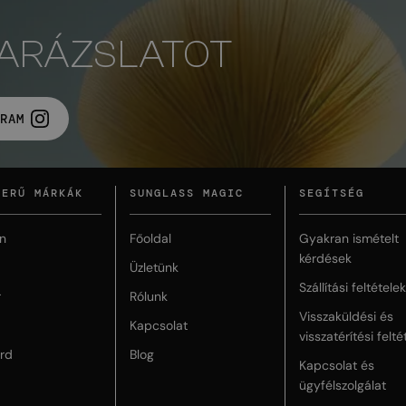
VARÁZSLATOT
RAM
ZERŰ MÁRKÁK
SUNGLASS MAGIC
SEGÍTSÉG
n
Főoldal
Gyakran ismételt
kérdések
Üzletünk
Szállítási feltételek
r
Rólunk
Visszaküldési és
Kapcsolat
visszatérítési felté
rd
Blog
Kapcsolat és
ügyfélszolgálat