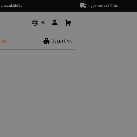
aküldés
Ingyenes szállítás
HU
CIÓ
ÜZLETÜNK