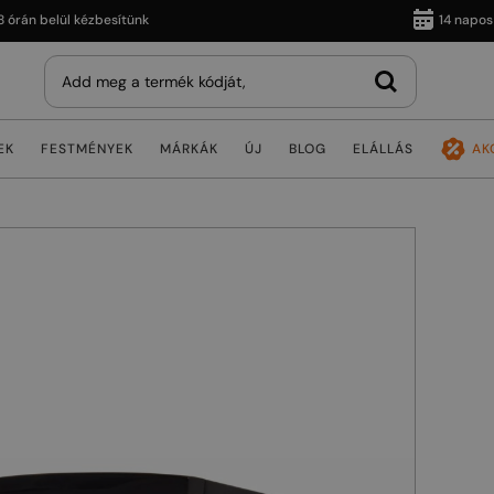
 belül kézbesítünk
14 napos vissz
EK
FESTMÉNYEK
MÁRKÁK
ÚJ
BLOG
ELÁLLÁS
AK