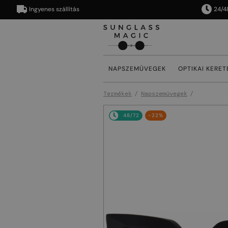
Ingyenes szállítás
24/48 órán
NAPSZEMÜVEGEK
OPTIKAI KERET
Termékek
Napszemüvegek
48/72
-22%