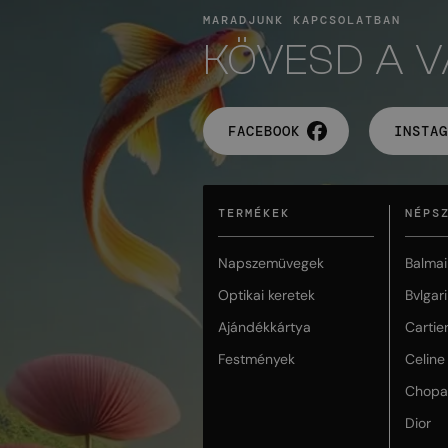
MARADJUNK KAPCSOLATBAN
KÖVESD A 
FACEBOOK
INSTAG
TERMÉKEK
NÉPS
Napszemüvegek
Balmai
Optikai keretek
Bvlgari
Ajándékkártya
Cartie
Festmények
Celine
Chopa
Dior