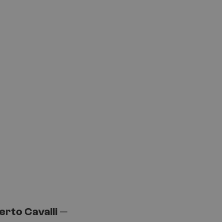
erto Cavalli
—