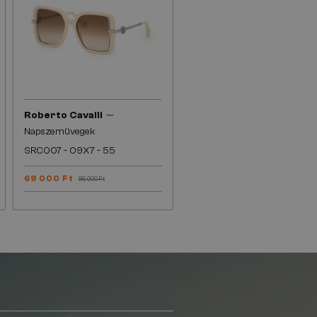
—
Roberto Cavalli
Napszemüvegek
SRC007 - 09X7 - 55
69 000 Ft
86 000 Ft