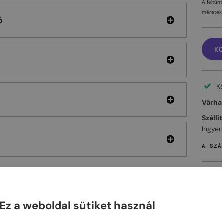
A feltün
méretek 
ó
K
K
Várhat
Szállí
Ingyen
A SZÁ
Ez a weboldal sütiket használ
ELHET