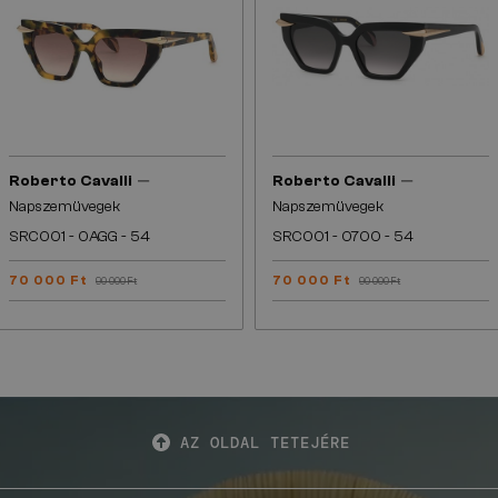
—
—
Roberto Cavalli
Roberto Cavalli
Napszemüvegek
Napszemüvegek
SRC001 - 0AGG - 54
SRC001 - 0700 - 54
70 000 Ft
70 000 Ft
90 000 Ft
90 000 Ft
AZ OLDAL TETEJÉRE