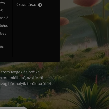
ség
ÜZENETÍRÁS
ág
máció
táshoz
lyes
lés
szemüvegek és optikai
rcre található, szakértői
szág bármelyik területéről, 14