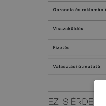
Garancia és reklamáci
Visszaküldés
Fizetés
Választási útmutató
EZ IS ÉRDEK