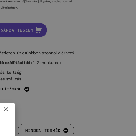
tetett méretek tájékoztató jellegűek, a valós termék
eltérhetnek.
OSÁRBA TESZEM
észleten, üzletünkben azonnal elérhető
ó szállítási idő:
1-2 munkanap
tási költség:
es szállítás
LLÍTÁSRÓL
×
MINDEN TERMÉK