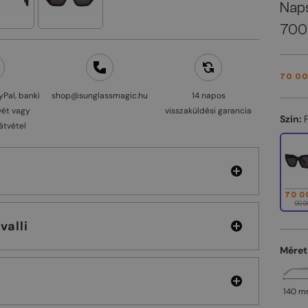
Nap
700
70 00
yPal, banki
shop@sunglassmagic.hu
14 napos
vét vagy
visszaküldési garancia
Szín:
átvétel
70 0
90 0
 Cavalli
Méret
140 