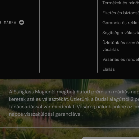
Termékek és minő
Fizetés és biztons
Garancia és rekla
S MÁRKA
Segítség a válasz
Üzletünk és szemé
vásárlás
Vásárlás és rende
Elállás
A Sunglass Magicnél megtalálhatod prémium márkás nap
keretek széles választékát. Üzletünk a Budai alagúttól 2 pe
tanácsadással vár mindenkit. Vásárolj nálunk online az or
napos visszaküldési garanciával.