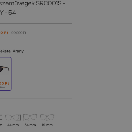
szemüvegek SRC001S -
Y - 54
0 Ft
90 000 Ft
Fekete, Arany
00 Ft
00 Ft
mm
44 mm
54 mm
19 mm