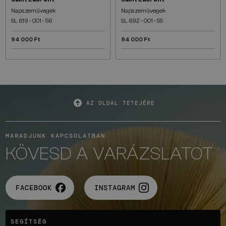
Napszemüvegek
Napszemüvegek
SL 619 - 001 - 56
SL 692 - 001 - 55
94 000 Ft
94 000 Ft
AZ OLDAL TETEJÉRE
MARADJUNK KAPCSOLATBAN
KÖVESD A VARÁZSLATOT
FACEBOOK
INSTAGRAM
SEGÍTSÉG