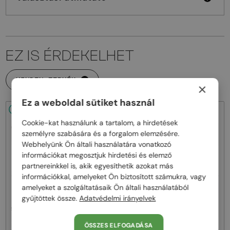
EZ IS ÉRDEKELHET
MINDEN TERMÉK
×
Ez a weboldal sütiket használ
48/72
-14%
48/72
-10%
Cookie-kat használunk a tartalom, a hirdetések
személyre szabására és a forgalom elemzésére.
Webhelyünk Ön általi használatára vonatkozó
információkat megosztjuk hirdetési és elemző
partnereinkkel is, akik egyesíthetik azokat más
információkkal, amelyeket Ön biztosított számukra, vagy
—
amelyeket a szolgáltatásaik Ön általi használatából
EGYFÓKUSZÚ LENCSÉVEL PLUSZ
Saint Laurent
25 000 FT
gyűjtöttek össze.
Adatvédelmi irányelvek
Napszemüvegek
—
Saint Laurent
Optikai keretek
SL M153 - 003 - 55
SL M94 OPT - 001 - 53
ÖSSZES ELFOGADÁSA