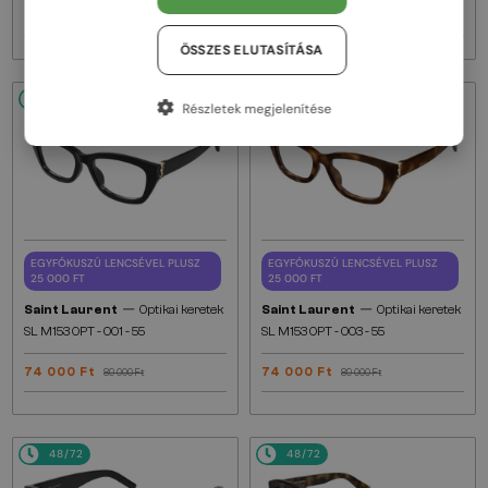
81 000 Ft
80 000 Ft
95 000 Ft
89 000 Ft
ÖSSZES ELUTASÍTÁSA
48/72
-16%
48/72
-16%
Részletek megjelenítése
EGYFÓKUSZÚ LENCSÉVEL PLUSZ
EGYFÓKUSZÚ LENCSÉVEL PLUSZ
25 000 FT
25 000 FT
—
—
Saint Laurent
Optikai keretek
Saint Laurent
Optikai keretek
SL M153 OPT - 001 - 55
SL M153 OPT - 003 - 55
74 000 Ft
74 000 Ft
89 000 Ft
89 000 Ft
48/72
48/72