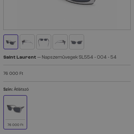
Saint Laurent
— Napszemüvegek SL554 - 004 - 54
76 000 Ft
Szín:
Átlátszó
76 000 Ft