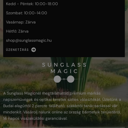
Kedd - Péntek: 10:00-18:00
Szombat: 10:00-14:00
Vasárnap: Zárva
Hétfő: Zárva
shop@
sunglassmagic.hu
ÜZENETÍRÁS
A Sunglass Magicnél megtalálhatod prémium márkás
napszemüvegek és optikai keretek széles választékát. Üzletünk a
Budai alagúttól 2 percre található, szakértői tanácsadással vár
mindenkit. Vásárolj nálunk online az ország bármelyik területéről,
14 napos visszaküldési garanciával.