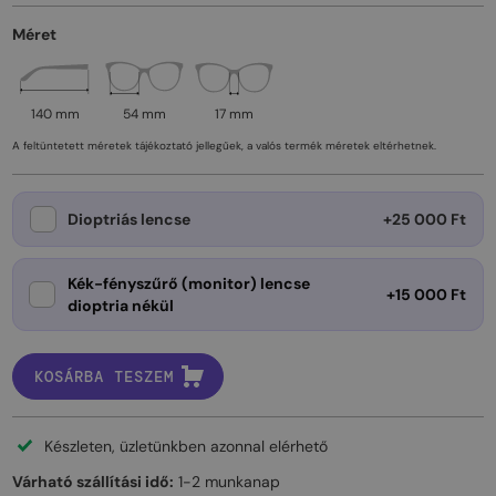
Méret
140 mm
54 mm
17 mm
A feltüntetett méretek tájékoztató jellegűek, a valós termék méretek eltérhetnek.
Dioptriás lencse
+25 000 Ft
Kék-fényszűrő (monitor) lencse
+15 000 Ft
dioptria nékül
KOSÁRBA TESZEM
Készleten, üzletünkben azonnal elérhető
Várható szállítási idő:
1-2 munkanap