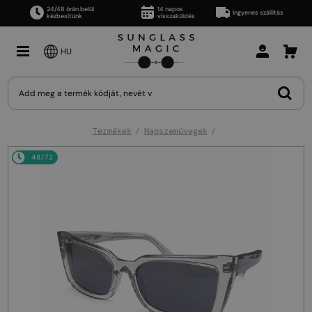
24/48 órán belül
14 napos
Ingyenes szállítás
kézbesítünk
visszaküldés
HU
Termékek
Napszemüvegek
48/72