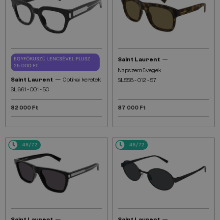
—
EGYFÓKUSZÚ LENCSÉVEL PLUSZ
Saint Laurent
25 000 FT
Napszemüvegek
—
Saint Laurent
Optikai keretek
SL558 - 012 - 57
SL661 - 001 - 50
82 000 Ft
87 000 Ft
48/72
48/72
—
—
Saint Laurent
Saint Laurent