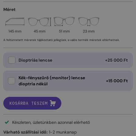
Méret
145 mm
45 mm
51 mm
23 mm
A feltüntetett méretek tájékoztató jellegűek, a valós termék méretek eltérhetnek.
Dioptriás lencse
+25 000 Ft
Kék-fényszűrő (monitor) lencse
+15 000 Ft
dioptria nékül
KOSÁRBA TESZEM
Készleten, üzletünkben azonnal elérhető
Várható szállítási idő:
1-2 munkanap