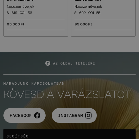
Napszemüvegek
Napszemüvegek
SL 619 - 001 - 56
SL 692 - 001 - 55
95 000 Ft
95 000 Ft
AZ OLDAL TETEJÉRE
MARADJUNK KAPCSOLATBAN
KÖVESD A VARÁZSLATOT
FACEBOOK
INSTAGRAM
SEGÍTSÉG