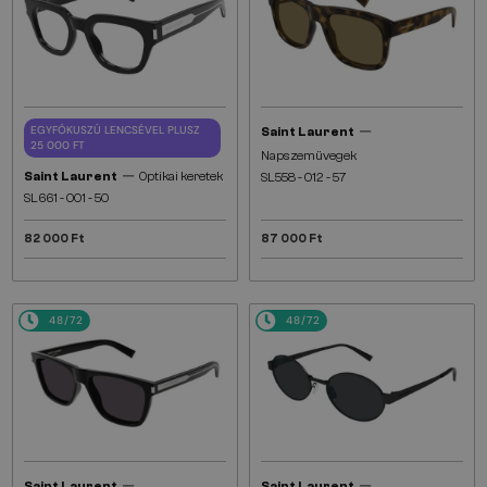
—
EGYFÓKUSZÚ LENCSÉVEL PLUSZ
Saint Laurent
25 000 FT
Napszemüvegek
—
Saint Laurent
Optikai keretek
SL558 - 012 - 57
SL661 - 001 - 50
82 000 Ft
87 000 Ft
48/72
48/72
—
—
Saint Laurent
Saint Laurent