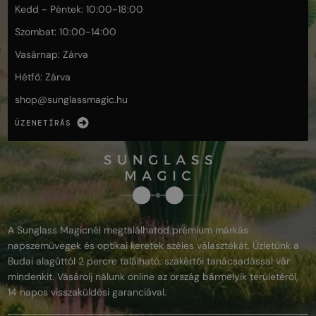
Kedd - Péntek: 10:00-18:00
Szombat: 10:00-14:00
Vasárnap: Zárva
Hétfő: Zárva
shop@
sunglassmagic.hu
ÜZENETÍRÁS
A Sunglass Magicnél megtalálhatod prémium márkás
napszemüvegek és optikai keretek széles választékát. Üzletünk a
Budai alagúttól 2 percre található, szakértői tanácsadással vár
mindenkit. Vásárolj nálunk online az ország bármelyik területéről,
14 napos visszaküldési garanciával.