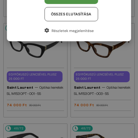
81 000 Ft
80 000 Ft
95 000 Ft
89 000 Ft
ÖSSZES ELUTASÍTÁSA
48/72
-16%
48/72
-16%
Részletek megjelenítése
EGYFÓKUSZÚ LENCSÉVEL PLUSZ
EGYFÓKUSZÚ LENCSÉVEL PLUSZ
25 000 FT
25 000 FT
—
—
Saint Laurent
Optikai keretek
Saint Laurent
Optikai keretek
SL M153 OPT - 001 - 55
SL M153 OPT - 003 - 55
74 000 Ft
74 000 Ft
89 000 Ft
89 000 Ft
48/72
48/72