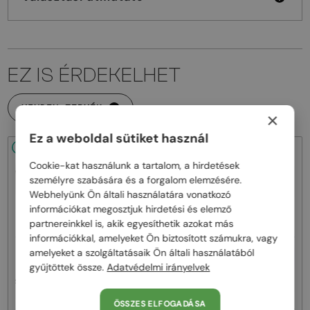
EZ IS ÉRDEKELHET
MINDEN TERMÉK
×
Ez a weboldal sütiket használ
48/72
-14%
48/72
-10%
Cookie-kat használunk a tartalom, a hirdetések
személyre szabására és a forgalom elemzésére.
Webhelyünk Ön általi használatára vonatkozó
információkat megosztjuk hirdetési és elemző
partnereinkkel is, akik egyesíthetik azokat más
információkkal, amelyeket Ön biztosított számukra, vagy
—
amelyeket a szolgáltatásaik Ön általi használatából
EGYFÓKUSZÚ LENCSÉVEL PLUSZ
Saint Laurent
25 000 FT
gyűjtöttek össze.
Adatvédelmi irányelvek
Napszemüvegek
—
Saint Laurent
Optikai keretek
SL M153 - 003 - 55
SL M94 OPT - 001 - 53
ÖSSZES ELFOGADÁSA