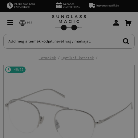
24/48 órán belül
14 napos
Ingyenes szállítás
kézbesítünk
visszaküldés
HU
Termékek
Optikai keretek
48/72