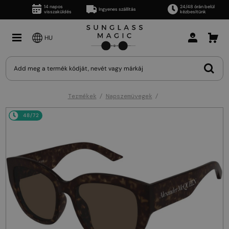
14 napos
24/48 órán belül
Ingyenes szállítás
visszaküldés
kézbesítünk
HU
Termékek
Napszemüvegek
48/72