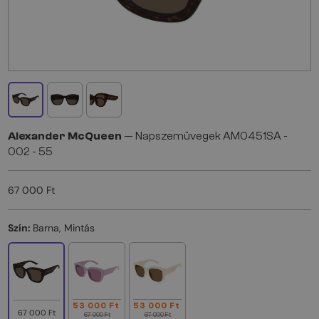
Alexander McQueen
— Napszemüvegek AM0451SA -
002 - 55
67 000 Ft
Szín:
Barna, Mintás
53 000 Ft
53 000 Ft
67 000 Ft
67 000 Ft
67 000 Ft