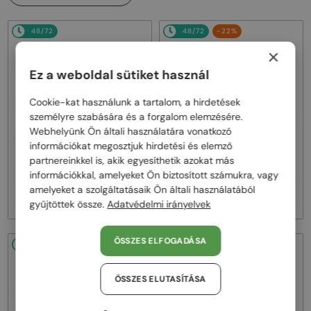
48/72
48/72
-22%
×
Ez a weboldal sütiket használ
Cookie-kat használunk a tartalom, a hirdetések
személyre szabására és a forgalom elemzésére.
Webhelyünk Ön általi használatára vonatkozó
—
—
Alexander McQueen
Alexander McQueen
információkat megosztjuk hirdetési és elemző
Napszemüvegek
Napszemüvegek
partnereinkkel is, akik egyesíthetik azokat más
AM0158S - 004 - 54
AM0403S - 004 - 52
információkkal, amelyeket Ön biztosított számukra, vagy
amelyeket a szolgáltatásaik Ön általi használatából
62 000 Ft
74 000 Ft
95 000 Ft
gyűjtöttek össze.
Adatvédelmi irányelvek
ÖSSZES ELFOGADÁSA
48/72
-32%
48/72
-24%
ÖSSZES ELUTASÍTÁSA