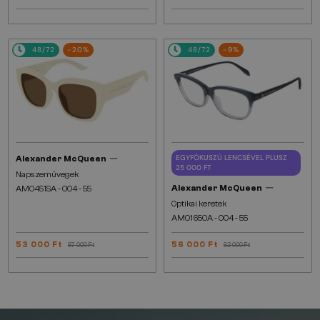
48/72
-20%
48/72
-9%
—
EGYFÓKUSZÚ LENCSÉVEL PLUSZ
Alexander McQueen
25 000 FT
Napszemüvegek
—
Alexander McQueen
AM0451SA - 004 - 55
Optikai keretek
AM0165OA - 004 - 55
53 000 Ft
56 000 Ft
67 000 Ft
62 000 Ft