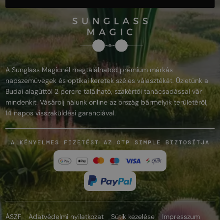
A Sunglass Magicnél megtalálhatod prémium márkás
napszemüvegek és optikai keretek széles választékát. Üzletünk a
Budai alagúttól 2 percre található, szakértői tanácsadással vár
mindenkit. Vásárolj nálunk online az ország bármelyik területéről,
14 napos visszaküldési garanciával.
A KÉNYELMES FIZETÉST AZ OTP SIMPLE BIZTOSÍTJA
ÁSZF
Adatvédelmi nyilatkozat
Sütik kezelése
Impresszum