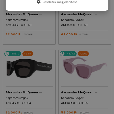
Részletek megjelenítése
—
—
Alexander McQueen
Alexander McQueen
Napszemüvegek
Napszemüvegek
AM0448S - 003 - 53
AM0449S - 004 - 53
62 000 Ft
62 000 Ft
90 000 Ft
81 000 Ft
48/72
-24%
48/72
-20%
—
—
Alexander McQueen
Alexander McQueen
Napszemüvegek
Napszemüvegek
AM0450S - 001 - 54
AM0451SA - 003 - 55
62 000 Ft
53 000 Ft
81 000 Ft
67 000 Ft