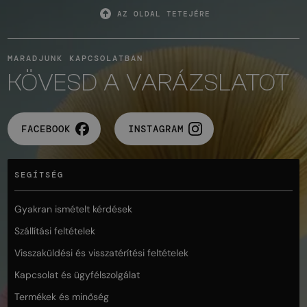
AZ OLDAL TETEJÉRE
MARADJUNK KAPCSOLATBAN
KÖVESD A VARÁZSLATOT
FACEBOOK
INSTAGRAM
SEGÍTSÉG
Gyakran ismételt kérdések
Szállítási feltételek
Visszaküldési és visszatérítési feltételek
Kapcsolat és ügyfélszolgálat
Termékek és minőség