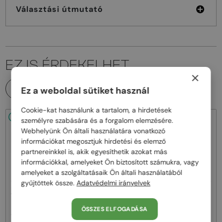
Választási útmutató
EZ IS ÉRDEKELHET
×
MINDEN TERMÉK
Ez a weboldal sütiket használ
Cookie-kat használunk a tartalom, a hirdetések
48/72
48/72
-22%
személyre szabására és a forgalom elemzésére.
Webhelyünk Ön általi használatára vonatkozó
információkat megosztjuk hirdetési és elemző
partnereinkkel is, akik egyesíthetik azokat más
információkkal, amelyeket Ön biztosított számukra, vagy
amelyeket a szolgáltatásaik Ön általi használatából
gyűjtöttek össze.
Adatvédelmi irányelvek
—
—
Alexander McQueen
Alexander McQueen
Napszemüvegek
Napszemüvegek
ÖSSZES ELFOGADÁSA
AM0158S - 004 - 54
AM0403S - 004 - 52