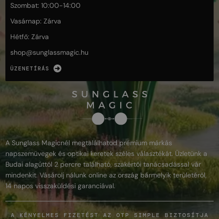
Szombat: 10:00-14:00
Vasárnap: Zárva
Hétfő: Zárva
shop@
sunglassmagic.hu
ÜZENETÍRÁS
A Sunglass Magicnél megtalálhatod prémium márkás
napszemüvegek és optikai keretek széles választékát. Üzletünk a
Budai alagúttól 2 percre található, szakértői tanácsadással vár
mindenkit. Vásárolj nálunk online az ország bármelyik területéről,
14 napos visszaküldési garanciával.
A KÉNYELMES FIZETÉST AZ OTP SIMPLE BIZTOSÍTJA