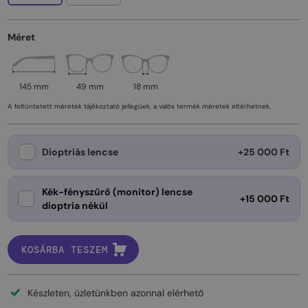
Méret
145 mm
49 mm
18 mm
A feltüntetett méretek tájékoztató jellegűek, a valós termék méretek eltérhetnek.
Dioptriás lencse
+25 000 Ft
Kék-fényszűrő (monitor) lencse
+15 000 Ft
dioptria nékül
KOSÁRBA TESZEM
Készleten, üzletünkben azonnal elérhető