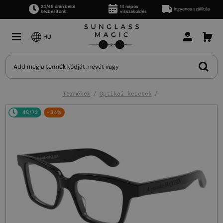
24/48 órán belül
14 napos
Ingyenes szállítás
kézbesítünk
visszaküldés
HU
Termékek
Optikai keretek
48/72
-34%