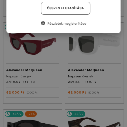
62 000 Ft
74 000 Ft
94 000 Ft
ÖSSZES ELUTASÍTÁSA
Részletek megjelenítése
48/72
-32%
48/72
-24%
—
—
Alexander McQueen
Alexander McQueen
Napszemüvegek
Napszemüvegek
AM0448S - 003 - 53
AM0449S - 004 - 53
62 000 Ft
62 000 Ft
90 000 Ft
80 000 Ft
48/72
-24%
48/72