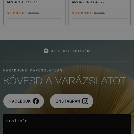
AM0451SA - 003 - 55
AM0451SA - 004 - 55
53 000 Ft
53 000 Ft
66 000 Ft
66 000 Ft
AZ OLDAL TETEJÉRE
MARADJUNK KAPCSOLATBAN
KÖVESD A VARÁZSLATOT
FACEBOOK
INSTAGRAM
SEGÍTSÉG