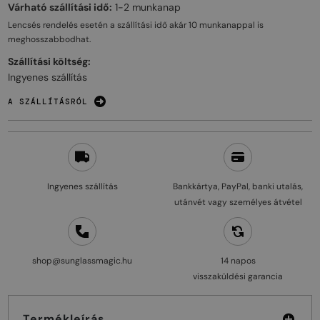
Várható szállítási idő:
1-2 munkanap
Lencsés rendelés esetén a szállítási idő akár
10 munkanappal
is
meghosszabbodhat.
Szállítási költség:
Ingyenes szállítás
A SZÁLLÍTÁSRÓL
Ingyenes szállítás
Bankkártya, PayPal, banki utalás,
utánvét vagy személyes átvétel
shop@sunglassmagic.hu
14 napos
visszaküldési garancia
Termékleírás