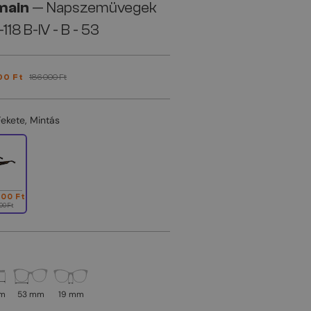
main
— Napszemüvegek
118 B-IV - B - 53
00 Ft
186 000 Ft
Fekete, Mintás
000 Ft
00 Ft
mm
53 mm
19 mm