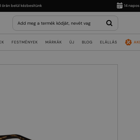
 belül kézbesítünk
14 napos viss
EK
FESTMÉNYEK
MÁRKÁK
ÚJ
BLOG
ELÁLLÁS
AK