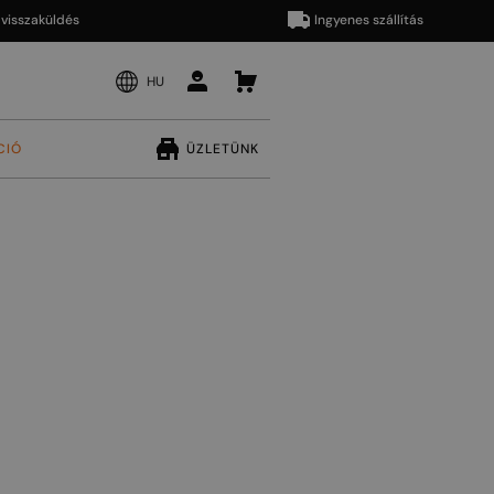
zaküldés
Ingyenes szállítás
HU
CIÓ
ÜZLETÜNK