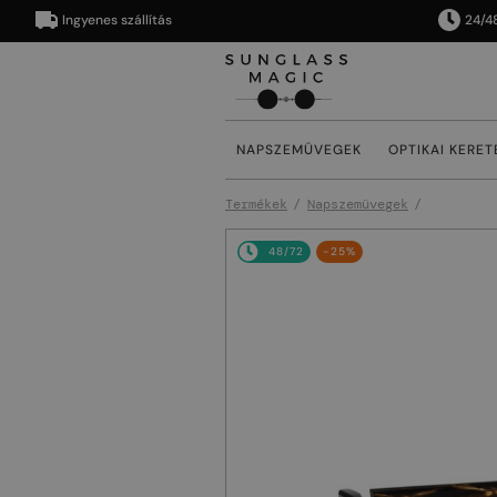
Ingyenes szállítás
24/48 órán
NAPSZEMÜVEGEK
OPTIKAI KERET
Termékek
Napszemüvegek
48/72
-25%