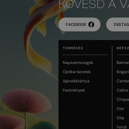
KÖVESD A 
FACEBOOK
INSTAG
TERMÉKEK
NÉPS
Napszemüvegek
Balmai
Optikai keretek
Bvlgari
Ajándékkártya
Cartie
Festmények
Celine
Chopa
Dior
Dita
Fendi