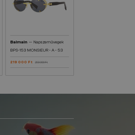
—
Balmain
Napszemüvegek
BPS-153 MONSIEUR - A - 53
219 000 Ft
293 000 Ft