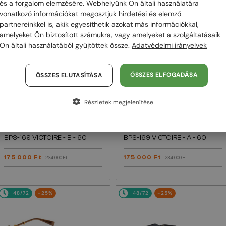
és a forgalom elemzésére. Webhelyünk Ön általi használatára
vonatkozó információkat megosztjuk hirdetési és elemző
48/72
-25%
48/72
-25%
partnereinkkel is, akik egyesíthetik azokat más információkkal,
amelyeket Ön biztosított számukra, vagy amelyeket a szolgáltatásaik
Ön általi használatából gyűjtöttek össze.
Adatvédelmi irányelvek
ÖSSZES ELFOGADÁSA
ÖSSZES ELUTASÍTÁSA
Részletek megjelenítése
—
—
Balmain
Napszemüvegek
Balmain
Napszemüvegek
BPS-169 VICTOIRE - B - 60
BPS-169 VICTOIRE - A - 60
175 000 Ft
175 000 Ft
234 000 Ft
234 000 Ft
48/72
-25%
48/72
-25%