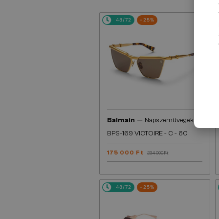
48/72
-25%
—
Balmain
Napszemüvegek
BPS-169 VICTOIRE - C - 60
175 000 Ft
234 000 Ft
48/72
-25%