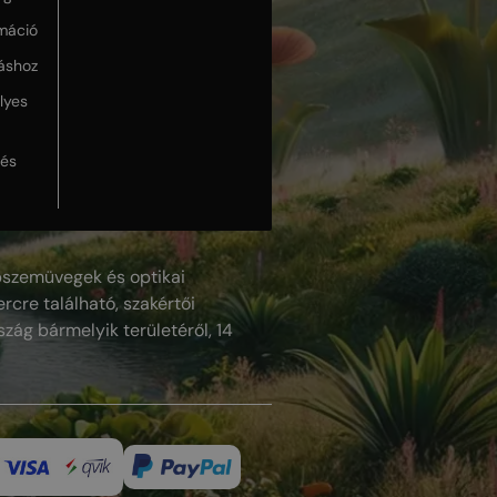
máció
táshoz
lyes
lés
szemüvegek és optikai
rcre található, szakértői
szág bármelyik területéről, 14