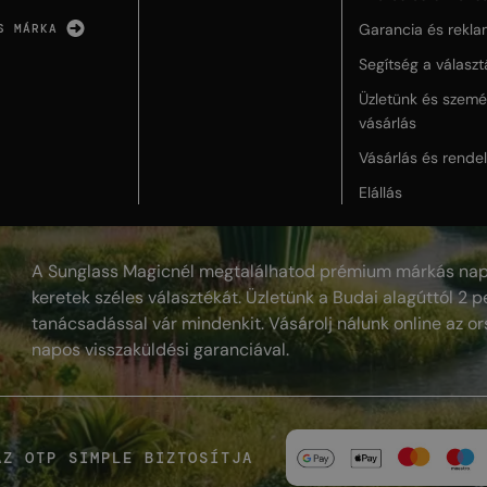
Garancia és rekla
S MÁRKA
Segítség a válasz
Üzletünk és szemé
vásárlás
Vásárlás és rende
Elállás
A Sunglass Magicnél megtalálhatod prémium márkás nap
keretek széles választékát. Üzletünk a Budai alagúttól 2 pe
tanácsadással vár mindenkit. Vásárolj nálunk online az or
napos visszaküldési garanciával.
AZ OTP SIMPLE BIZTOSÍTJA