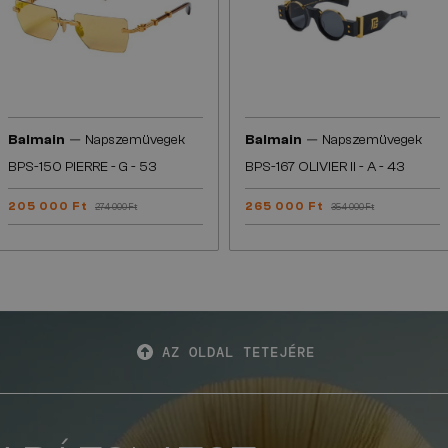
—
—
Balmain
Napszemüvegek
Balmain
Napszemüvegek
BPS-150 PIERRE - G - 53
BPS-167 OLIVIER II - A - 43
205 000 Ft
265 000 Ft
274 000 Ft
354 000 Ft
AZ OLDAL TETEJÉRE