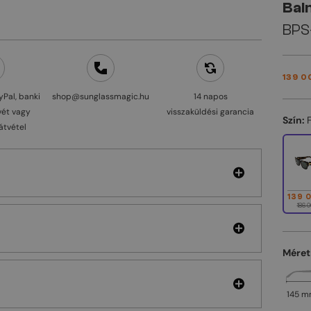
Bal
BPS-
139 0
yPal, banki
shop@sunglassmagic.hu
14 napos
vét vagy
visszaküldési garancia
Szín:
átvétel
139 
186 0
Méret
145 