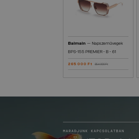
—
Balmain
Napszemüvegek
BPS-155 PREMIER - B - 61
265 000 Ft
354 000 Ft
MARADJUNK KAPCSOLATBAN