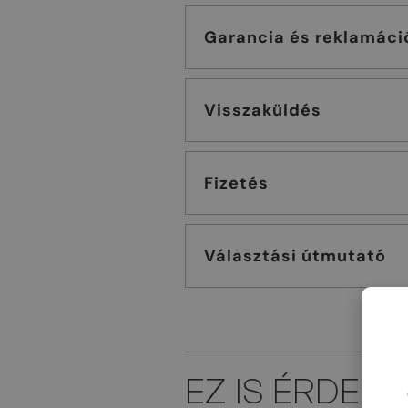
Garancia és reklamáci
Visszaküldés
Fizetés
Választási útmutató
EZ IS ÉRDEK