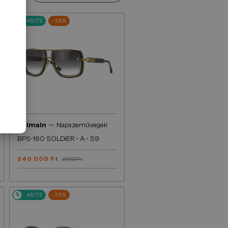
48/72
-25%
—
Balmain
Napszemüvegek
BPS-160 SOLDIER - A - 59
240 000 Ft
321 000 Ft
48/72
-25%