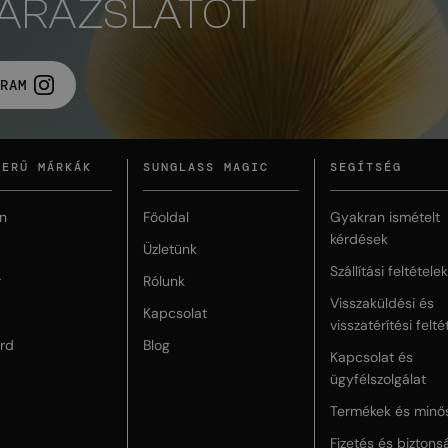
VARÁZSLATOT
RAM
ZERŰ MÁRKÁK
SUNGLASS MAGIC
SEGÍTSÉG
n
Főoldal
Gyakran ismételt
kérdések
Üzletünk
Szállítási feltételek
r
Rólunk
Visszaküldési és
Kapcsolat
visszatérítési felté
rd
Blog
Kapcsolat és
ügyfélszolgálat
Termékek és minő
Fizetés és biztons