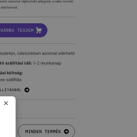
tetett méretek tájékoztató jellegűek, a valós termék
eltérhetnek.
OSÁRBA TESZEM
észleten, üzletünkben azonnal elérhető
ó szállítási idő:
1-2 munkanap
tási költség:
es szállítás
LLÍTÁSRÓL
×
MINDEN TERMÉK