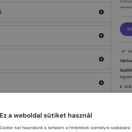
A feltün
méretek 
ó
K
K
Várhat
Szállí
Ingyen
A SZÁ
Ez a weboldal sütiket használ
ELHET
Cookie-kat használunk a tartalom, a hirdetések személyre szabására