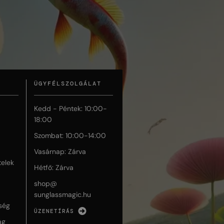
ÜGYFÉLSZOLGÁLAT
Kedd - Péntek: 10:00-
18:00
Szombat: 10:00-14:00
Vasárnap: Zárva
telek
Hétfő: Zárva
shop@
sunglassmagic.hu
ség
ÜZENETÍRÁS
ág