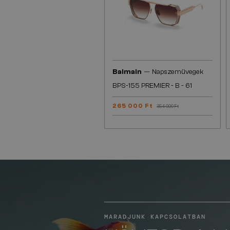
—
Balmain
Napszemüvegek
BPS-155 PREMIER - B - 61
265 000 Ft
354 000 Ft
MARADJUNK KAPCSOLATBAN