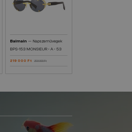
—
Balmain
Napszemüvegek
BPS-153 MONSIEUR - A - 53
219 000 Ft
293 000 Ft