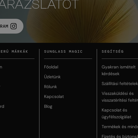
VARÁZSLATOT
RAM
ZERŰ MÁRKÁK
SUNGLASS MAGIC
SEGÍTSÉG
n
Főoldal
Gyakran ismételt
kérdések
Üzletünk
Szállítási feltételek
r
Rólunk
Visszaküldési és
Kapcsolat
visszatérítési felté
rd
Blog
Kapcsolat és
ügyfélszolgálat
Termékek és minő
Fizetés és biztons