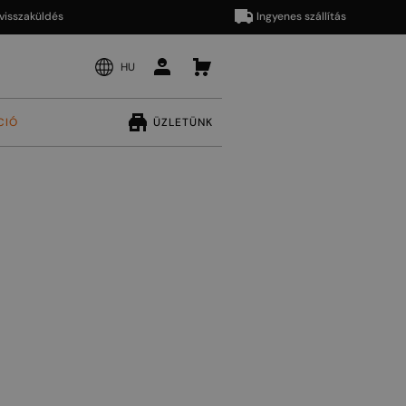
aküldés
Ingyenes szállítás
HU
CIÓ
ÜZLETÜNK