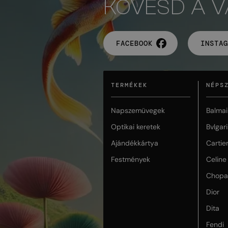
KÖVESD A 
FACEBOOK
INSTAG
TERMÉKEK
NÉPS
Napszemüvegek
Balmai
Optikai keretek
Bvlgari
Ajándékkártya
Cartie
Festmények
Celine
Chopa
Dior
Dita
Fendi