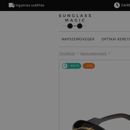
Ingyenes szállítás
24/48 órán
NAPSZEMÜVEGEK
OPTIKAI KERET
Termékek
Napszemüvegek
48/72
-25%