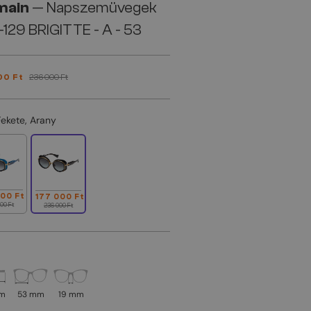
main
— Napszemüvegek
129 BRIGITTE - A - 53
00 Ft
236 000 Ft
Fekete, Arany
000 Ft
177 000 Ft
00 Ft
236 000 Ft
mm
53 mm
19 mm