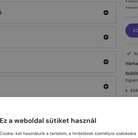
A feltün
méretek 
ó
K
K
Várhat
Szállí
Ingyen
A SZÁ
Ez a weboldal sütiket használ
ELHET
Cookie-kat használunk a tartalom, a hirdetések személyre szabására