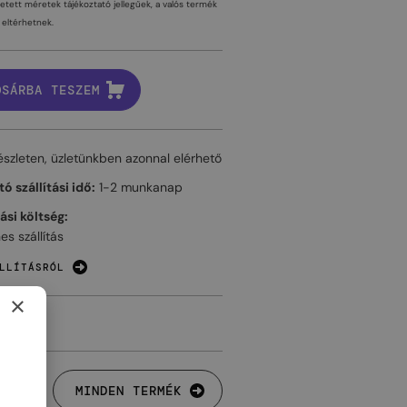
tetett méretek tájékoztató jellegűek, a valós termék
eltérhetnek.
OSÁRBA TESZEM
észleten, üzletünkben azonnal elérhető
ó szállítási idő:
1-2 munkanap
tási költség:
es szállítás
LLÍTÁSRÓL
×
MINDEN TERMÉK