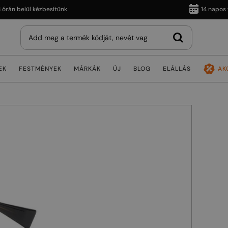
 belül kézbesítünk
14 napos vissz
EK
FESTMÉNYEK
MÁRKÁK
ÚJ
BLOG
ELÁLLÁS
AK