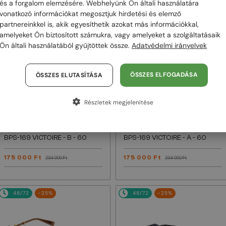
és a forgalom elemzésére. Webhelyünk Ön általi használatára
vonatkozó információkat megosztjuk hirdetési és elemző
48/72
-25%
48/72
-25%
partnereinkkel is, akik egyesíthetik azokat más információkkal,
amelyeket Ön biztosított számukra, vagy amelyeket a szolgáltatásaik
Ön általi használatából gyűjtöttek össze.
Adatvédelmi irányelvek
ÖSSZES ELFOGADÁSA
ÖSSZES ELUTASÍTÁSA
Részletek megjelenítése
—
—
Balmain
Napszemüvegek
Balmain
Napszemüvegek
BPS-169 VICTOIRE - B - 60
BPS-169 VICTOIRE - A - 60
175 000 Ft
175 000 Ft
234 000 Ft
234 000 Ft
48/72
-25%
48/72
-25%