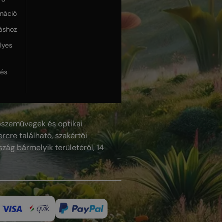
máció
táshoz
lyes
lés
szemüvegek és optikai
rcre található, szakértői
szág bármelyik területéről, 14