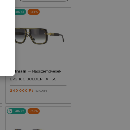
48/72
-25%
—
Balmain
Napszemüvegek
BPS-160 SOLDIER - A - 59
240 000 Ft
321 000 Ft
48/72
-25%