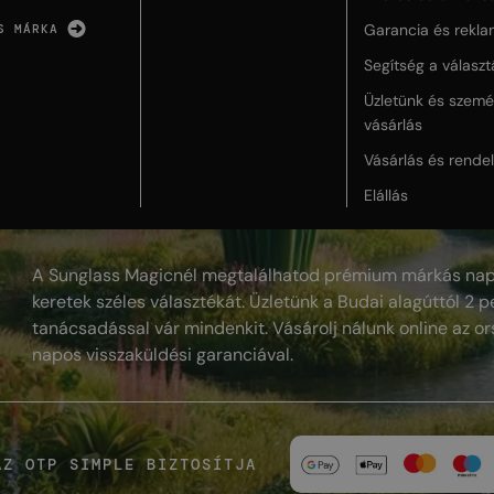
Garancia és rekla
S MÁRKA
Segítség a válasz
Üzletünk és szemé
vásárlás
Vásárlás és rende
Elállás
A Sunglass Magicnél megtalálhatod prémium márkás nap
keretek széles választékát. Üzletünk a Budai alagúttól 2 pe
tanácsadással vár mindenkit. Vásárolj nálunk online az or
napos visszaküldési garanciával.
AZ OTP SIMPLE BIZTOSÍTJA