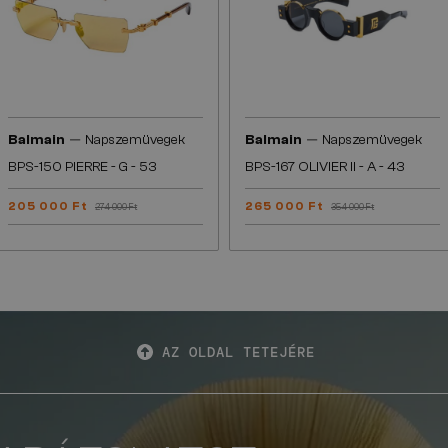
—
—
Balmain
Napszemüvegek
Balmain
Napszemüvegek
BPS-150 PIERRE - G - 53
BPS-167 OLIVIER II - A - 43
205 000 Ft
265 000 Ft
274 000 Ft
354 000 Ft
AZ OLDAL TETEJÉRE