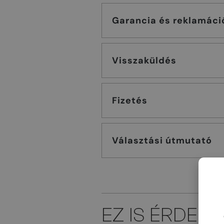
Garancia és reklamáci
Visszaküldés
Fizetés
Választási útmutató
EZ IS ÉRDEK