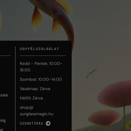
ÜGYFÉLSZOLGÁLAT
Kedd - Péntek: 10:00-
18:00
Szombat: 10:00-14:00
Vasárnap: Zárva
telek
Hétfő: Zárva
shop@
sunglassmagic.hu
ség
ÜZENETÍRÁS
ág