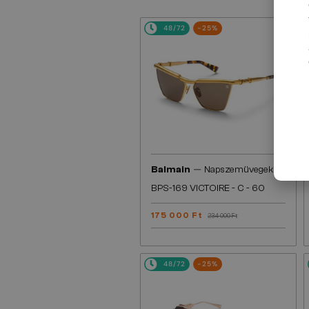
48/72
-25%
—
Balmain
Napszemüvegek
BPS-169 VICTOIRE - C - 60
175 000 Ft
234 000 Ft
48/72
-25%