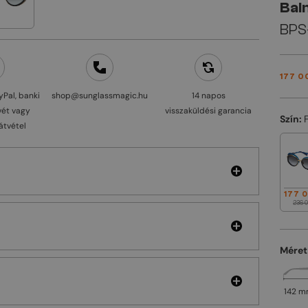
Bal
BPS-
177 0
yPal, banki
shop@sunglassmagic.hu
14 napos
vét vagy
visszaküldési garancia
Szín:
átvétel
177 
236 0
Méret
142 