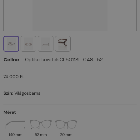
Celine
— Optikai keretek CL50113I - 048 - 52
74 000 Ft
Szín:
Világosbarna
Méret
140 mm
52 mm
20 mm