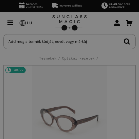
14 napos
24/48 órán belül
Ingyenes szállítás
visszaküldés
kézbesítünk
HU
Termékek
Optikai keretek
48/72