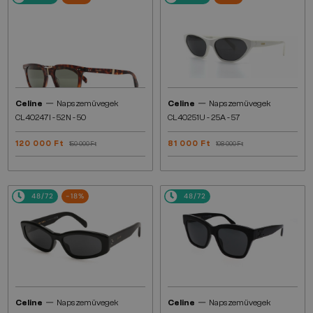
—
—
Celine
Napszemüvegek
Celine
Napszemüvegek
CL40247I - 52N - 50
CL40251U - 25A - 57
120 000 Ft
81 000 Ft
150 000 Ft
108 000 Ft
48/72
-18%
48/72
—
—
Celine
Napszemüvegek
Celine
Napszemüvegek