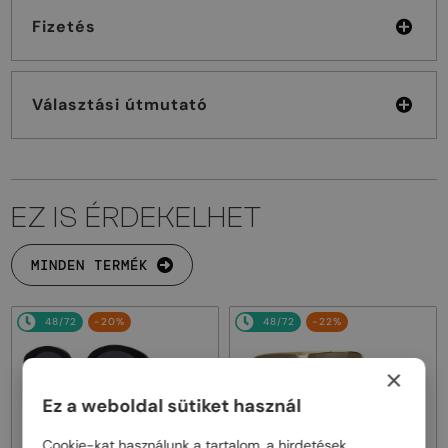
Fizetés
Választási útmutató
EZ IS ÉRDEKELHET
MINDEN TERMÉK
48/72
-20%
48/72
-22%
×
Ez a weboldal sütiket használ
Cookie-kat használunk a tartalom, a hirdetések