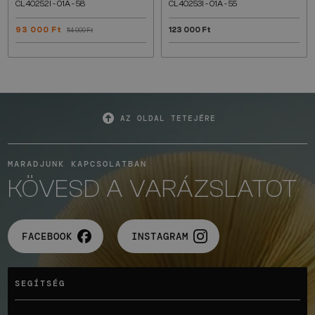
CL40252I - 01A - 58
CL40253I - 01A - 55
93 000 Ft
123 000 Ft
114 000 Ft
AZ OLDAL TETEJÉRE
MARADJUNK KAPCSOLATBAN
KÖVESD A VARÁZSLATOT
FACEBOOK
INSTAGRAM
SEGÍTSÉG