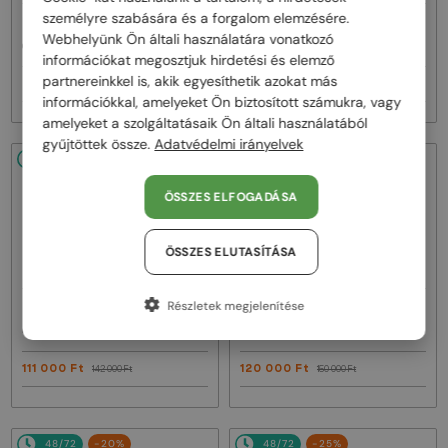
személyre szabására és a forgalom elemzésére.
—
—
Celine
Napszemüvegek
Celine
Napszemüvegek
Webhelyünk Ön általi használatára vonatkozó
CL40242I - 01B - 53
CL40246U-Y - 30H - 61
információkat megosztjuk hirdetési és elemző
partnereinkkel is, akik egyesíthetik azokat más
93 000 Ft
111 000 Ft
116 000 Ft
142 000 Ft
információkkal, amelyeket Ön biztosított számukra, vagy
amelyeket a szolgáltatásaik Ön általi használatából
gyűjtöttek össze.
Adatvédelmi irányelvek
48/72
-22%
48/72
-20%
ÖSSZES ELFOGADÁSA
ÖSSZES ELUTASÍTÁSA
Részletek megjelenítése
—
—
Celine
Napszemüvegek
Celine
Napszemüvegek
CL40246U-Y - 30N - 59
CL40247I - 01A - 50
111 000 Ft
120 000 Ft
142 000 Ft
150 000 Ft
48/72
-20%
48/72
-25%