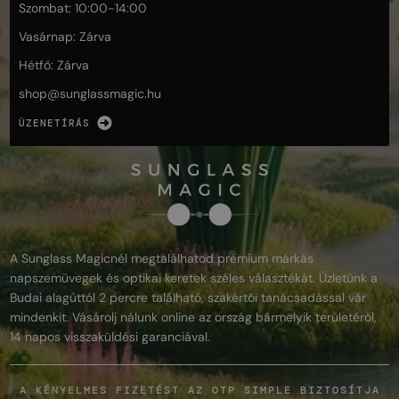
Szombat: 10:00-14:00
Vasárnap: Zárva
Hétfő: Zárva
shop@
sunglassmagic.hu
ÜZENETÍRÁS
A Sunglass Magicnél megtalálhatod prémium márkás
napszemüvegek és optikai keretek széles választékát. Üzletünk a
Budai alagúttól 2 percre található, szakértői tanácsadással vár
mindenkit. Vásárolj nálunk online az ország bármelyik területéről,
14 napos visszaküldési garanciával.
A KÉNYELMES FIZETÉST AZ OTP SIMPLE BIZTOSÍTJA