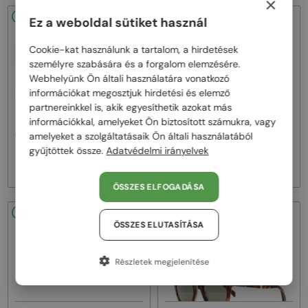
×
48/72
-20%
48/72
-22%
Ez a weboldal sütiket használ
Cookie-kat használunk a tartalom, a hirdetések
személyre szabására és a forgalom elemzésére.
Webhelyünk Ön általi használatára vonatkozó
információkat megosztjuk hirdetési és elemző
partnereinkkel is, akik egyesíthetik azokat más
—
—
információkkal, amelyeket Ön biztosított számukra, vagy
Celine
Napszemüvegek
Celine
Napszemüvegek
amelyeket a szolgáltatásaik Ön általi használatából
CL40242I - 01B - 53
CL40246U-Y - 30N - 59
gyűjtöttek össze.
Adatvédelmi irányelvek
93 000 Ft
111 000 Ft
116 000 Ft
142 000 Ft
ÖSSZES ELFOGADÁSA
48/72
-20%
48/72
-20%
ÖSSZES ELUTASÍTÁSA
Részletek megjelenítése