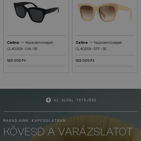
—
—
Celine
Napszemüvegek
Celine
Napszemüvegek
CL40253I - 01A - 55
CL40253I - 57F - 55
123 000 Ft
123 000 Ft
AZ OLDAL TETEJÉRE
MARADJUNK KAPCSOLATBAN
KÖVESD A VARÁZSLATOT