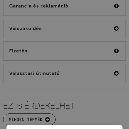
Garancia és reklamáció
Visszaküldés
Fizetés
Választási útmutató
EZ IS ÉRDEKELHET
MINDEN TERMÉK