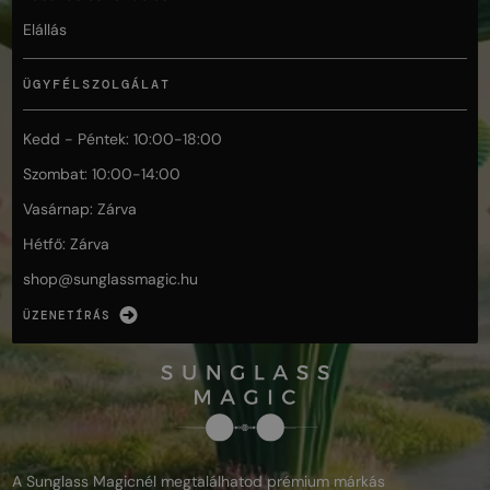
Elállás
ÜGYFÉLSZOLGÁLAT
Kedd - Péntek: 10:00-18:00
Szombat: 10:00-14:00
Vasárnap: Zárva
Hétfő: Zárva
shop@
sunglassmagic.hu
ÜZENETÍRÁS
A Sunglass Magicnél megtalálhatod prémium márkás