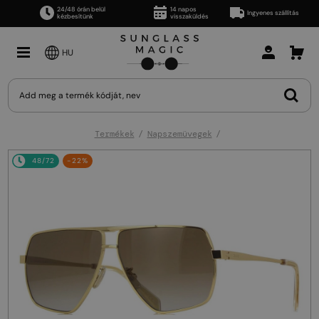
24/48 órán belül
14 napos
Ingyenes szállítás
kézbesítünk
visszaküldés
HU
Termékek
Napszemüvegek
48/72
-22%