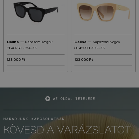
—
—
Celine
Napszemüvegek
Celine
Napszemüvegek
CL40253I - 01A - 55
CL40253I - 57F - 55
123 000 Ft
123 000 Ft
AZ OLDAL TETEJÉRE
MARADJUNK KAPCSOLATBAN
KÖVESD A VARÁZSLATOT