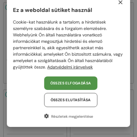
×
48/72
-20%
48/72
-22%
Ez a weboldal sütiket használ
Cookie-kat használunk a tartalom, a hirdetések
személyre szabására és a forgalom elemzésére.
Webhelyünk Ön általi használatára vonatkozó
információkat megosztjuk hirdetési és elemző
partnereinkkel is, akik egyesíthetik azokat más
—
—
információkkal, amelyeket Ön biztosított számukra, vagy
Celine
Napszemüvegek
Celine
Napszemüvegek
amelyeket a szolgáltatásaik Ön általi használatából
CL40242I - 01B - 53
CL40246U-Y - 30H - 61
gyűjtöttek össze.
Adatvédelmi irányelvek
93 000 Ft
111 000 Ft
116 000 Ft
142 000 Ft
ÖSSZES ELFOGADÁSA
48/72
-22%
48/72
-20%
ÖSSZES ELUTASÍTÁSA
Részletek megjelenítése