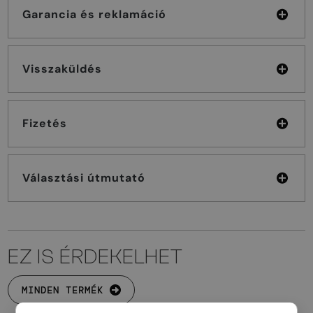
Garancia és reklamáció
Visszaküldés
Fizetés
Választási útmutató
EZ IS ÉRDEKELHET
MINDEN TERMÉK