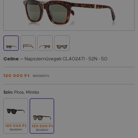
Celine
— Napszemüvegek CL40247I - 52N - 50
120 000 Ft
150 000 Ft
Szín:
Piros, Mintás
120 000 Ft
120 000 Ft
150 000 Ft
150 000 Ft