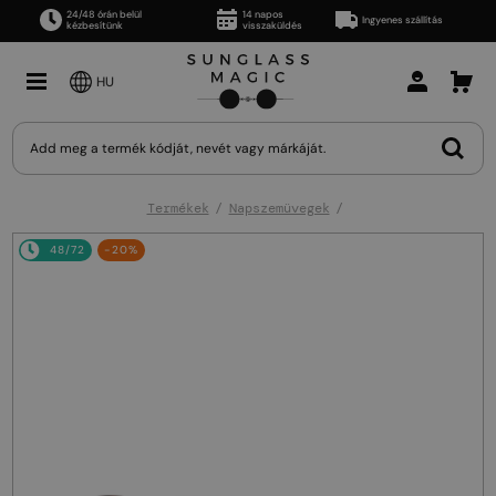
24/48 órán belül
14 napos
Ingyenes szállítás
kézbesítünk
visszaküldés
HU
Termékek
Napszemüvegek
48/72
-20%