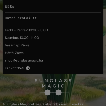
Elállás
ÜGYFÉLSZOLGÁLAT
Kedd - Péntek: 10:00-18:00
Szombat: 10:00-14:00
Vasárnap: Zárva
Hétfő: Zárva
shop@
sunglassmagic.hu
ÜZENETÍRÁS
A Sunglass Magicnél megtalálhatod prémium márkás