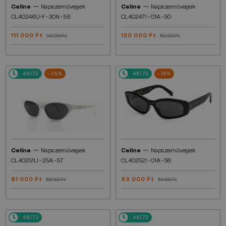
—
—
Celine
Napszemüvegek
Celine
Napszemüvegek
CL40246U-Y - 30N - 59
CL40247I - 01A - 50
111 000 Ft
120 000 Ft
142 000 Ft
150 000 Ft
48/72
-25%
48/72
-18%
—
—
Celine
Napszemüvegek
Celine
Napszemüvegek
CL40251U - 25A - 57
CL40252I - 01A - 58
81 000 Ft
93 000 Ft
108 000 Ft
114 000 Ft
48/72
48/72