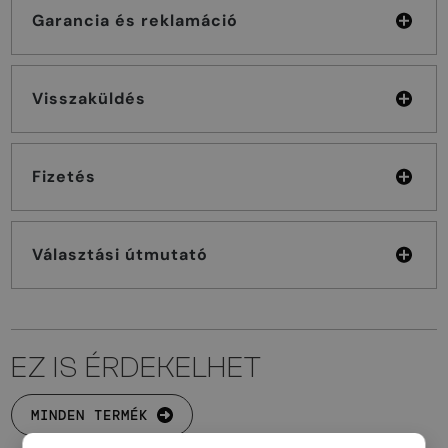
Garancia és reklamáció
Visszaküldés
Fizetés
Választási útmutató
EZ IS ÉRDEKELHET
MINDEN TERMÉK