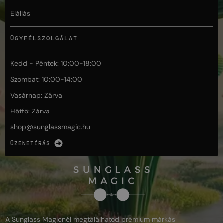
Elállás
ÜGYFÉLSZOLGÁLAT
Kedd - Péntek: 10:00-18:00
Szombat: 10:00-14:00
Vasárnap: Zárva
Hétfő: Zárva
shop@
sunglassmagic.hu
ÜZENETÍRÁS
A Sunglass Magicnél megtalálhatod prémium márkás