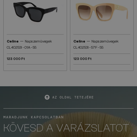
—
—
Celine
Napszemüvegek
Celine
Napszemüvegek
CL40253I - 01A - 55
CL40253I - 57F - 55
123 000 Ft
123 000 Ft
AZ OLDAL TETEJÉRE
MARADJUNK KAPCSOLATBAN
KÖVESD A VARÁZSLATOT