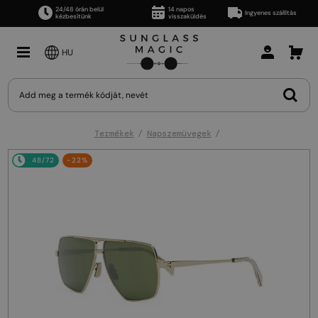
24/48 órán belül
14 napos
Ingyenes szállítás
kézbesítünk
visszaküldés
HU
Termékek
Napszemüvegek
48/72
-22%