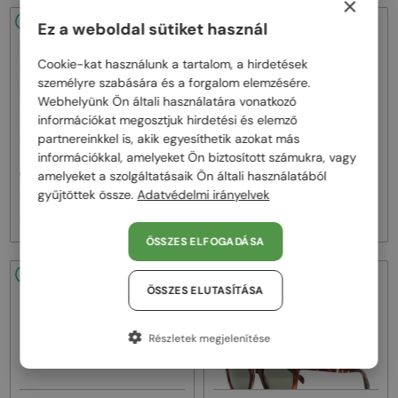
×
48/72
-20%
48/72
-22%
Ez a weboldal sütiket használ
Cookie-kat használunk a tartalom, a hirdetések
személyre szabására és a forgalom elemzésére.
Webhelyünk Ön általi használatára vonatkozó
információkat megosztjuk hirdetési és elemző
partnereinkkel is, akik egyesíthetik azokat más
—
—
információkkal, amelyeket Ön biztosított számukra, vagy
Celine
Napszemüvegek
Celine
Napszemüvegek
amelyeket a szolgáltatásaik Ön általi használatából
CL40242I - 01B - 53
CL40246U-Y - 30H - 61
gyűjtöttek össze.
Adatvédelmi irányelvek
93 000 Ft
111 000 Ft
116 000 Ft
142 000 Ft
ÖSSZES ELFOGADÁSA
48/72
-20%
48/72
-20%
ÖSSZES ELUTASÍTÁSA
Részletek megjelenítése