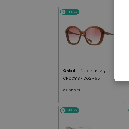
48/72
—
Chloé
Napszemüvegek
CH0081S - 002 - 55
62 000 Ft
48/72