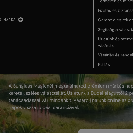
Termékek és minő
Fizetés és biztons
Garancia és rekla
S MÁRKA
Segítség a válasz
Üzletünk és szemé
vásárlás
Vásárlás és rende
Elállás
A Sunglass Magicnél megtalálhatod prémium márkás nap
keretek széles választékát. Üzletünk a Budai alagúttól 2 pe
tanácsadással vár mindenkit. Vásárolj nálunk online az or
napos visszaküldési garanciával.