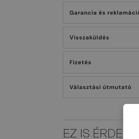
Garancia és reklamáci
Visszaküldés
Fizetés
Választási útmutató
EZ IS ÉRDEK