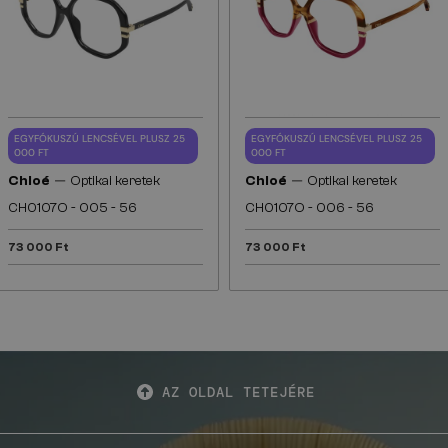
EGYFÓKUSZÚ LENCSÉVEL PLUSZ 25
EGYFÓKUSZÚ LENCSÉVEL PLUSZ 25
000 FT
000 FT
—
—
Chloé
Optikai keretek
Chloé
Optikai keretek
CH0107O - 005 - 56
CH0107O - 006 - 56
73 000 Ft
73 000 Ft
AZ OLDAL TETEJÉRE