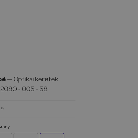
oé
— Optikai keretek
208O - 005 - 58
 Ft
Arany