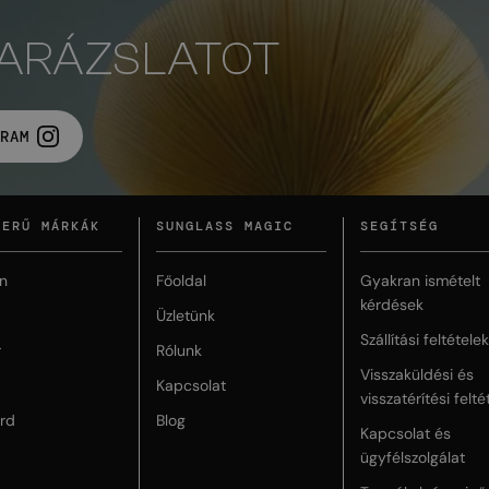
VARÁZSLATOT
RAM
ZERŰ MÁRKÁK
SUNGLASS MAGIC
SEGÍTSÉG
n
Főoldal
Gyakran ismételt
kérdések
Üzletünk
Szállítási feltételek
r
Rólunk
Visszaküldési és
Kapcsolat
visszatérítési felté
rd
Blog
Kapcsolat és
ügyfélszolgálat