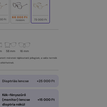
66 000 Ft
00 Ft
73 000 Ft
73 000 Ft
mm
58 mm
16 mm
tetett méretek tájékoztató jellegűek, a valós termék
eltérhetnek.
Dioptriás lencse
+25 000 Ft
Kék-fényszűrő
(monitor) lencse
+15 000 Ft
dioptria nékül