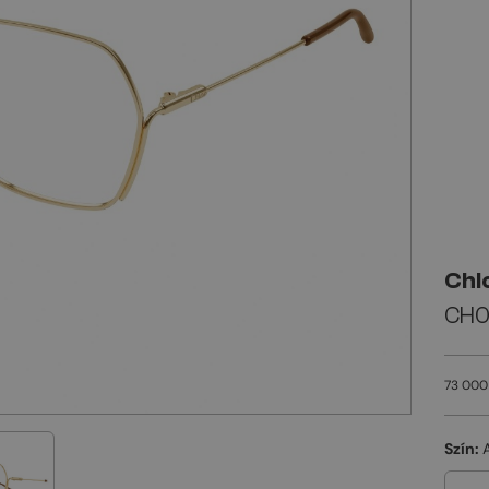
Chl
CH0
73 000
Szín: