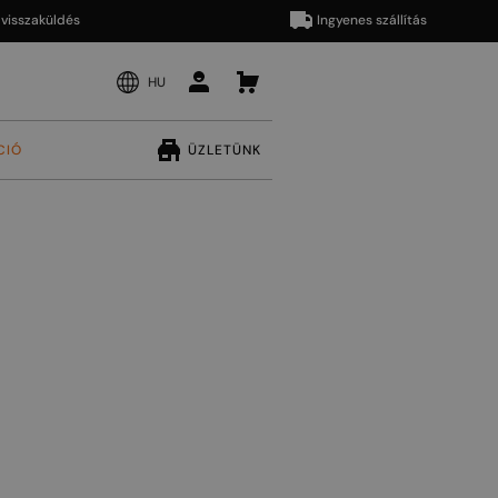
aküldés
Ingyenes szállítás
HU
CIÓ
ÜZLETÜNK