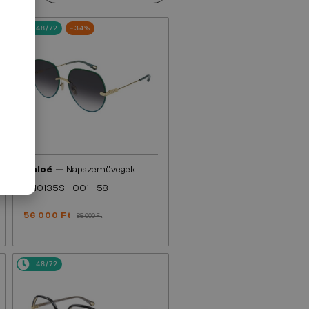
48/72
-34%
—
Chloé
Napszemüvegek
CH0135S - 001 - 58
56 000 Ft
85 000 Ft
48/72