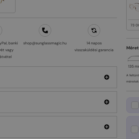
73 0
yPal, banki
shop@sunglassmagic.hu
14 napos
Méret
vét vagy
visszaküldési garancia
átvétel
135 
A feltün
méretek 