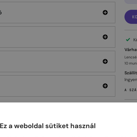
ó
K
K
Várhat
Lencsés
10 mun
Szállí
Ingyen
A SZÁ
Ez a weboldal sütiket használ
ELHET