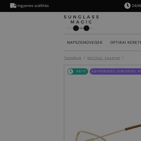
Ingyenes szállítás
24/48 órán
NAPSZEMÜVEGEK
OPTIKAI KERET
Termékek
Optikai keretek
48/72
EGYFÓKUSZÚ LENCSÉVEL PL