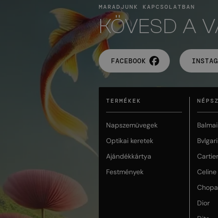
MARADJUNK KAPCSOLATBAN
KÖVESD A 
FACEBOOK
INSTAG
TERMÉKEK
NÉPS
Napszemüvegek
Balmai
Optikai keretek
Bvlgari
Ajándékkártya
Cartie
Festmények
Celine
Chopa
Dior