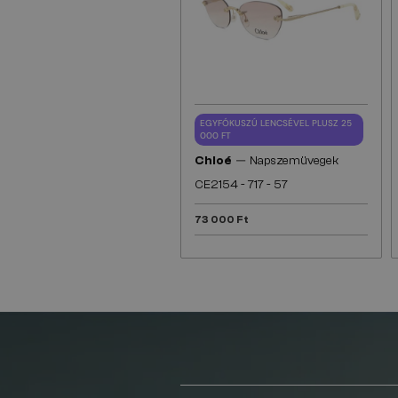
EGYFÓKUSZÚ LENCSÉVEL PLUSZ 25
000 FT
—
Chloé
Napszemüvegek
CE2154 - 717 - 57
73 000 Ft