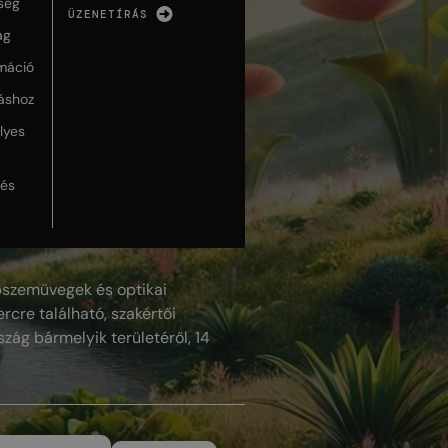
ség
ÜZENETÍRÁS
ág
máció
táshoz
lyes
lés
szemüvegek és optikai
rcre található, szakértői
szág bármelyik területéről, 14