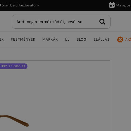
 belül kézbesítünk
14 napos vissz
EK
FESTMÉNYEK
MÁRKÁK
ÚJ
BLOG
ELÁLLÁS
AK
USZ 25 000 FT