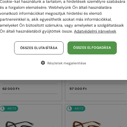
Cookie-kat használunk a tartalom, a hirdetések személyre szabására
és a forgalom elemzésére. Webhelyünk Ön általi használatára
48/72
48/72
vonatkozó információkat megosztjuk hirdetési és elemző
partnereinkkel is, akik egyesíthetik azokat más információkkal,
amelyeket Ön biztosított számukra, vagy amelyeket a szolgáltatásaik
Ön általi használatából gyűjtöttek össze.
Adatvédelmi irányelvek
ÖSSZES ELFOGADÁSA
ÖSSZES ELUTASÍTÁSA
Részletek megjelenítése
—
—
Chloé
Napszemüvegek
Chloé
Napszemüvegek
CH0082S - 005 - 57
CH0125SA - 004 - 57
62 000 Ft
57 000 Ft
48/72
48/72