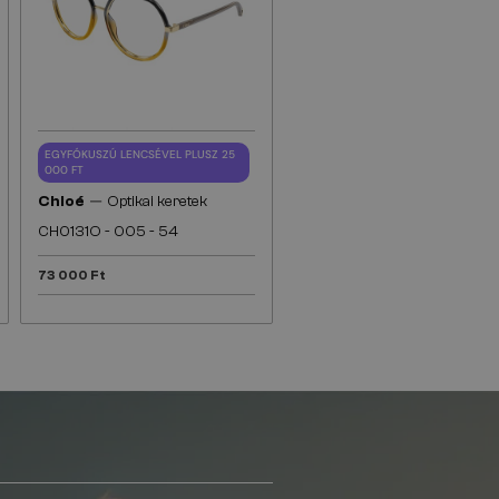
EGYFÓKUSZÚ LENCSÉVEL PLUSZ 25
000 FT
—
Chloé
Optikai keretek
CH0131O - 005 - 54
73 000 Ft