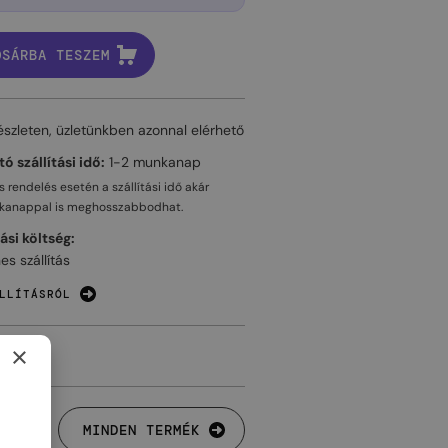
OSÁRBA TESZEM
észleten, üzletünkben azonnal elérhető
ó szállítási idő:
1-2 munkanap
 rendelés esetén a szállítási idő akár
kanappal
is meghosszabbodhat.
tási költség:
es szállítás
LLÍTÁSRÓL
×
MINDEN TERMÉK