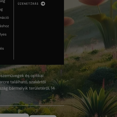
ség
ÜZENETÍRÁS
ág
máció
táshoz
lyes
lés
szemüvegek és optikai
rcre található, szakértői
szág bármelyik területéről, 14