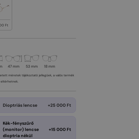
00 Ft
mm
47 mm
53 mm
18 mm
tetett méretek tájékoztató jellegűek, a valós termék
eltérhetnek.
Dioptriás lencse
+25 000 Ft
Kék-fényszűrő
(monitor) lencse
+15 000 Ft
dioptria nékül