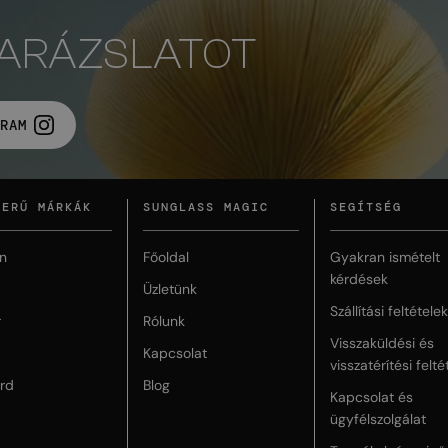
VARÁZSLATOT
RAM
ZERŰ MÁRKÁK
SUNGLASS MAGIC
SEGÍTSÉG
n
Főoldal
Gyakran ismételt
kérdések
Üzletünk
Szállítási feltételek
r
Rólunk
Visszaküldési és
Kapcsolat
visszatérítési felté
rd
Blog
Kapcsolat és
ügyfélszolgálat