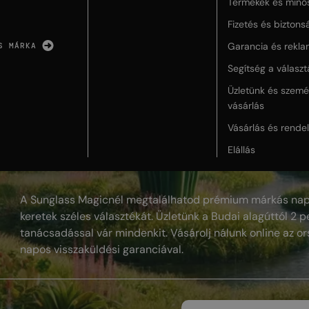
Termékek és minő
Fizetés és biztons
Garancia és rekla
S MÁRKA
Segítség a válasz
Üzletünk és szemé
vásárlás
Vásárlás és rende
Elállás
A Sunglass Magicnél megtalálhatod prémium márkás nap
keretek széles választékát. Üzletünk a Budai alagúttól 2 pe
tanácsadással vár mindenkit. Vásárolj nálunk online az or
napos visszaküldési garanciával.