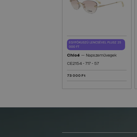
EGYFÓKUSZÚ LENCSÉVEL PLUSZ 25
000 FT
—
Chloé
Napszemüvegek
CE2154 - 717 - 57
73 000 Ft