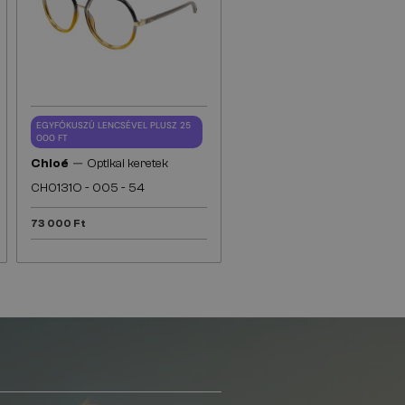
EGYFÓKUSZÚ LENCSÉVEL PLUSZ 25
000 FT
—
Chloé
Optikai keretek
CH0131O - 005 - 54
73 000 Ft