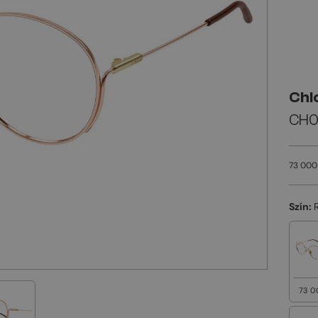
Chl
CH0
73 000
Szín:
73 0