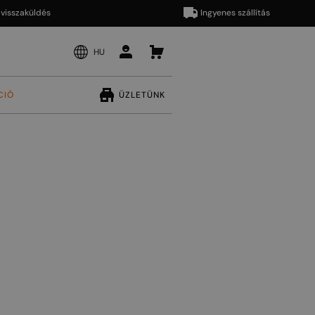
aküldés
Ingyenes szállítás
HU
CIÓ
ÜZLETÜNK