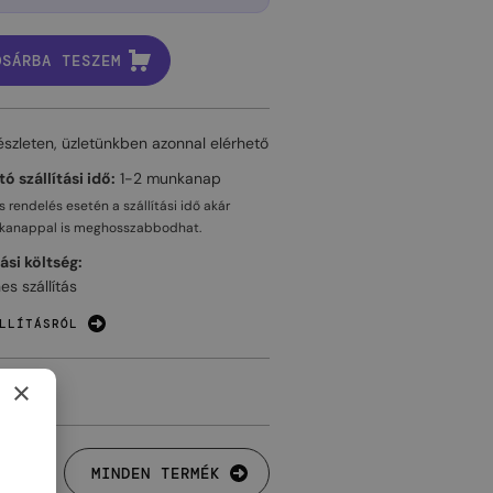
OSÁRBA TESZEM
észleten, üzletünkben azonnal elérhető
ó szállítási idő:
1-2 munkanap
 rendelés esetén a szállítási idő akár
kanappal
is meghosszabbodhat.
tási költség:
es szállítás
LLÍTÁSRÓL
×
MINDEN TERMÉK