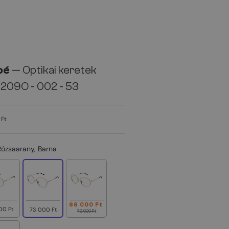
oé
— Optikai keretek
209O - 002 - 53
 Ft
Rózsaarany, Barna
66 000 Ft
00 Ft
73 000 Ft
73 000 Ft