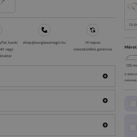
73 0
yPal, banki
shop@sunglassmagic.hu
14 napos
Méret
vét vagy
visszaküldési garancia
átvétel
135 
A feltün
méretek 