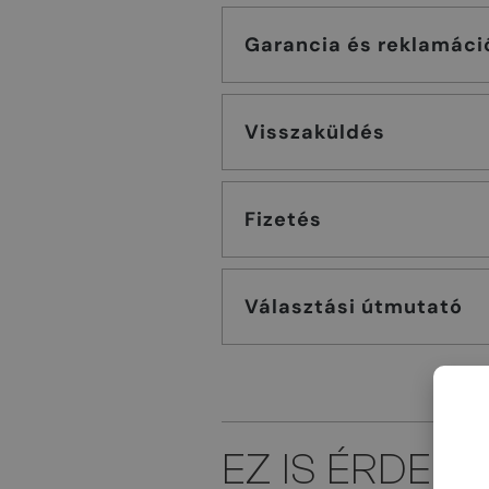
Garancia és reklamáci
Visszaküldés
Fizetés
Választási útmutató
EZ IS ÉRDEK