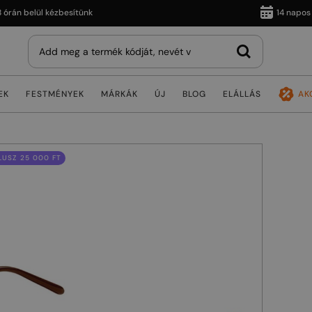
 belül kézbesítünk
14 napos vissz
EK
FESTMÉNYEK
MÁRKÁK
ÚJ
BLOG
ELÁLLÁS
AK
USZ 25 000 FT