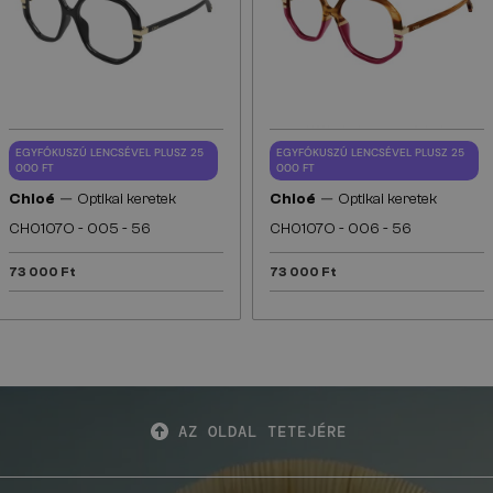
EGYFÓKUSZÚ LENCSÉVEL PLUSZ 25
EGYFÓKUSZÚ LENCSÉVEL PLUSZ 25
000 FT
000 FT
—
—
Chloé
Optikai keretek
Chloé
Optikai keretek
CH0107O - 005 - 56
CH0107O - 006 - 56
73 000 Ft
73 000 Ft
AZ OLDAL TETEJÉRE