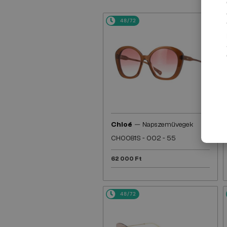
48/72
—
Chloé
Napszemüvegek
CH0081S - 002 - 55
62 000 Ft
48/72