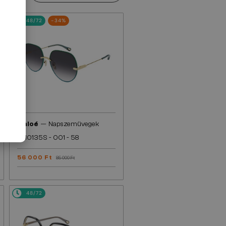
48/72
-34%
—
Chloé
Napszemüvegek
CH0135S - 001 - 58
56 000 Ft
85 000 Ft
48/72