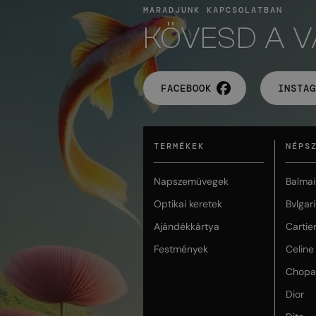
MARADJUNK KAPCSOLATBAN
KÖVESD A 
FACEBOOK
INSTAG
TERMÉKEK
NÉPS
Napszemüvegek
Balmai
Optikai keretek
Bvlgari
Ajándékkártya
Cartie
Festmények
Celine
Chopa
Dior