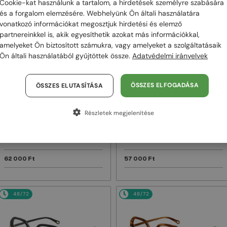
Cookie-kat használunk a tartalom, a hirdetések személyre szabására
és a forgalom elemzésére. Webhelyünk Ön általi használatára
48/72
48/72
vonatkozó információkat megosztjuk hirdetési és elemző
partnereinkkel is, akik egyesíthetik azokat más információkkal,
amelyeket Ön biztosított számukra, vagy amelyeket a szolgáltatásaik
Ön általi használatából gyűjtöttek össze.
Adatvédelmi irányelvek
ÖSSZES ELFOGADÁSA
ÖSSZES ELUTASÍTÁSA
Részletek megjelenítése
—
—
Chloé
Napszemüvegek
Chloé
Napszemüvegek
CH0082S - 005 - 57
CH0125SA - 004 - 57
62 000 Ft
57 000 Ft
48/72
48/72