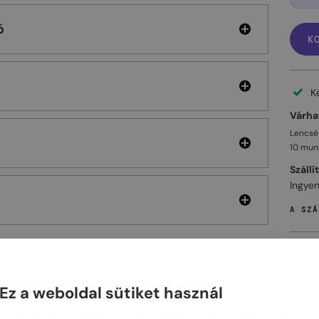
ó
K
K
Várhat
Lencsés
10 mun
Szállí
Ingyen
A SZÁ
Ez a weboldal sütiket használ
ELHET