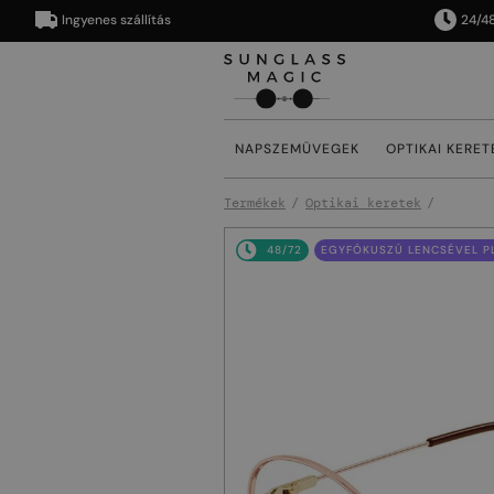
Ingyenes szállítás
24/48 órán
NAPSZEMÜVEGEK
OPTIKAI KERET
Termékek
Optikai keretek
48/72
EGYFÓKUSZÚ LENCSÉVEL PL