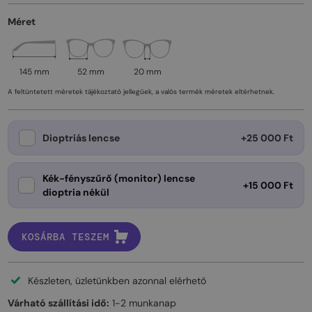
Méret
145 mm
52 mm
20 mm
A feltüntetett méretek tájékoztató jellegűek, a valós termék méretek eltérhetnek.
Dioptriás lencse
+25 000 Ft
Kék-fényszűrő (monitor) lencse
+15 000 Ft
dioptria nékül
KOSÁRBA TESZEM
Készleten, üzletünkben azonnal elérhető
Várható szállítási idő:
1-2 munkanap