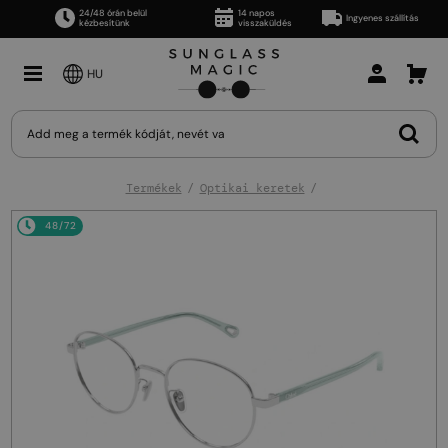
24/48 órán belül
14 napos
Ingyenes szállítás
kézbesítünk
visszaküldés
HU
Termékek
Optikai keretek
48/72