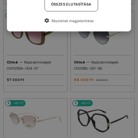
ÖSSZES ELUTASÍTÁSA
48/72
48/72
-34%
Részletek megjelenítése
—
—
Chloé
Napszemüvegek
Chloé
Napszemüvegek
CH0125SA - 004 - 57
CH0135S - 001 - 58
57 000 Ft
56 000 Ft
86 000 Ft
48/72
48/72