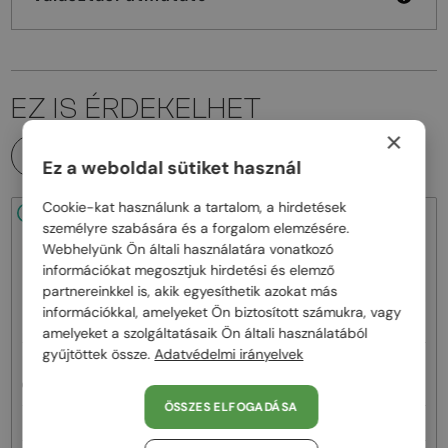
EZ IS ÉRDEKELHET
×
MINDEN TERMÉK
Ez a weboldal sütiket használ
Cookie-kat használunk a tartalom, a hirdetések
48/72
48/72
személyre szabására és a forgalom elemzésére.
Webhelyünk Ön általi használatára vonatkozó
információkat megosztjuk hirdetési és elemző
partnereinkkel is, akik egyesíthetik azokat más
információkkal, amelyeket Ön biztosított számukra, vagy
amelyeket a szolgáltatásaik Ön általi használatából
gyűjtöttek össze.
Adatvédelmi irányelvek
—
—
Chloé
Napszemüvegek
Chloé
Napszemüvegek
CH0081S - 002 - 55
CH0082S - 005 - 57
ÖSSZES ELFOGADÁSA
62 000 Ft
62 000 Ft