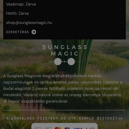
Vasárnap: Zárva
Hétfő: Zárva
shop@
sunglassmagic.hu
ÜZENETÍRÁS
A Sunglass Magicnél megtalálhatod prémium márkás
napszemüvegek és optikai keretek széles választékát. Üzletünk a
Budai alagúttól 2 percre található, szakértői tanácsadással vár
mindenkit. Vásárolj nálunk online az ország bármelyik területéről,
14 napos visszaküldési garanciával.
A KÉNYELMES FIZETÉST AZ OTP SIMPLE BIZTOSÍTJA