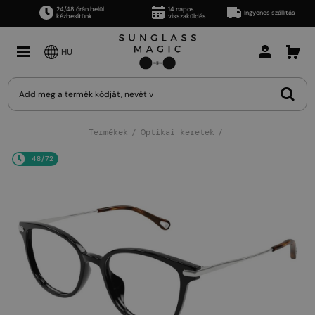
24/48 órán belül
14 napos
Ingyenes szállítás
kézbesítünk
visszaküldés
HU
Termékek
Optikai keretek
48/72