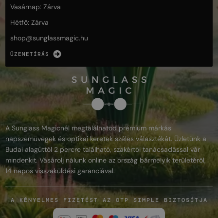
Vasárnap: Zárva
Hétfő: Zárva
shop@
sunglassmagic.hu
ÜZENETÍRÁS
A Sunglass Magicnél megtalálhatod prémium márkás
napszemüvegek és optikai keretek széles választékát. Üzletünk a
Budai alagúttól 2 percre található, szakértői tanácsadással vár
mindenkit. Vásárolj nálunk online az ország bármelyik területéről,
14 napos visszaküldési garanciával.
A KÉNYELMES FIZETÉST AZ OTP SIMPLE BIZTOSÍTJA