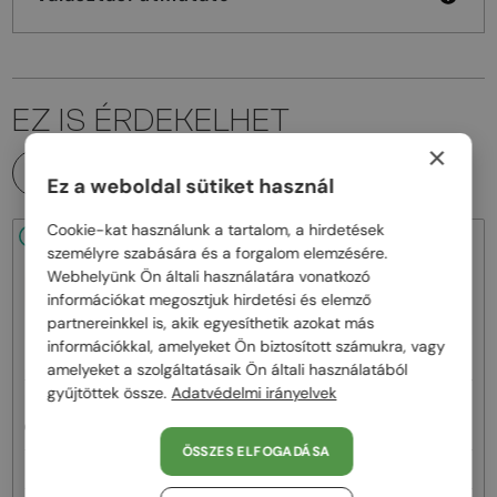
EZ IS ÉRDEKELHET
×
MINDEN TERMÉK
Ez a weboldal sütiket használ
Cookie-kat használunk a tartalom, a hirdetések
48/72
48/72
személyre szabására és a forgalom elemzésére.
Webhelyünk Ön általi használatára vonatkozó
információkat megosztjuk hirdetési és elemző
partnereinkkel is, akik egyesíthetik azokat más
információkkal, amelyeket Ön biztosított számukra, vagy
amelyeket a szolgáltatásaik Ön általi használatából
gyűjtöttek össze.
Adatvédelmi irányelvek
—
—
Chloé
Napszemüvegek
Chloé
Napszemüvegek
CH0081S - 002 - 55
CH0082S - 005 - 57
ÖSSZES ELFOGADÁSA
62 000 Ft
62 000 Ft