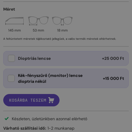
Méret
145 mm
53 mm
18 mm
A feltüntetett méretek tájékoztató jellegűek, a valós termék méretek eltérhetnek.
Dioptriás lencse
+25 000 Ft
Kék-fényszűrő (monitor) lencse
+15 000 Ft
dioptria nékül
KOSÁRBA TESZEM
Készleten, üzletünkben azonnal elérhető
Várható szállítási idő:
1-2 munkanap