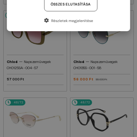
ÖSSZES ELUTASÍTÁSA
48/72
48/72
-34%
Részletek megjelenítése
—
—
Chloé
Napszemüvegek
Chloé
Napszemüvegek
CH0125SA - 004 - 57
CH0135S - 001 - 58
57 000 Ft
56 000 Ft
86 000 Ft
48/72
48/72