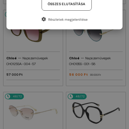
ÖSSZES ELUTASÍTÁSA
48/72
48/72
-34%
Részletek megjelenítése
—
—
Chloé
Napszemüvegek
Chloé
Napszemüvegek
CH0125SA - 004 - 57
CH0135S - 001 - 58
57 000 Ft
56 000 Ft
86 000 Ft
48/72
48/72