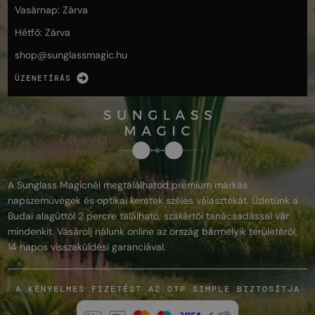
Vasárnap: Zárva
Hétfő: Zárva
shop@
sunglassmagic.hu
ÜZENETÍRÁS
A Sunglass Magicnél megtalálhatod prémium márkás
napszemüvegek és optikai keretek széles választékát. Üzletünk a
Budai alagúttól 2 percre található, szakértői tanácsadással vár
mindenkit. Vásárolj nálunk online az ország bármelyik területéről,
14 napos visszaküldési garanciával.
A KÉNYELMES FIZETÉST AZ OTP SIMPLE BIZTOSÍTJA