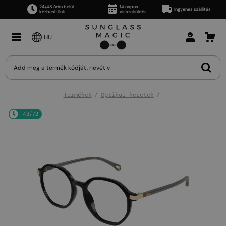
24/48 órán belül
14 napos
Ingyenes szállítás
kézbesítünk
visszaküldés
HU
Termékek
Optikai keretek
48/72