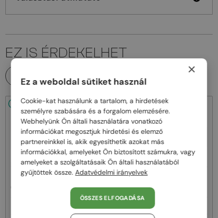
EZ IS ÉRDEKELHET
×
MINDEN TERMÉK
Ez a weboldal sütiket használ
Cookie-kat használunk a tartalom, a hirdetések
48/72
48/72
személyre szabására és a forgalom elemzésére.
Webhelyünk Ön általi használatára vonatkozó
információkat megosztjuk hirdetési és elemző
partnereinkkel is, akik egyesíthetik azokat más
információkkal, amelyeket Ön biztosított számukra, vagy
amelyeket a szolgáltatásaik Ön általi használatából
gyűjtöttek össze.
Adatvédelmi irányelvek
—
—
Chloé
Napszemüvegek
Chloé
Napszemüvegek
CH0081S - 002 - 55
CH0082S - 005 - 57
ÖSSZES ELFOGADÁSA
62 000 Ft
62 000 Ft