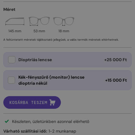
Méret
145 mm
53 mm
18 mm
A feltüntetett méretek tájékoztató jellegűek, a valós termék méretek eltérhetnek.
Dioptriás lencse
+25 000 Ft
Kék-fényszűrő (monitor) lencse
+15 000 Ft
dioptria nékül
KOSÁRBA TESZEM
Készleten, üzletünkben azonnal elérhető
Várható szállítási idő:
1-2 munkanap