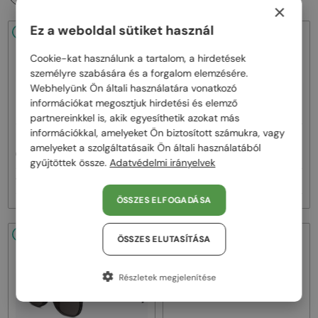
×
Ez a weboldal sütiket használ
48/72
48/72
Cookie-kat használunk a tartalom, a hirdetések
személyre szabására és a forgalom elemzésére.
Webhelyünk Ön általi használatára vonatkozó
információkat megosztjuk hirdetési és elemző
partnereinkkel is, akik egyesíthetik azokat más
információkkal, amelyeket Ön biztosított számukra, vagy
—
—
Dior
Napszemüvegek
Dior
Napszemüvegek
amelyeket a szolgáltatásaik Ön általi használatából
CDIOR S1F - 35A0 D - 56
DIORB23 S4I - 64A0 V - 56
gyűjtöttek össze.
Adatvédelmi irányelvek
160 000 Ft
145 000 Ft
ÖSSZES ELFOGADÁSA
48/72
48/72
ÖSSZES ELUTASÍTÁSA
Részletek megjelenítése