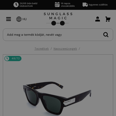
24/48 órán belül
14 napos
Ingyenes szállítás
kézbesítünk
visszaküldés
HU
Termékek
Napszemüvegek
48/72