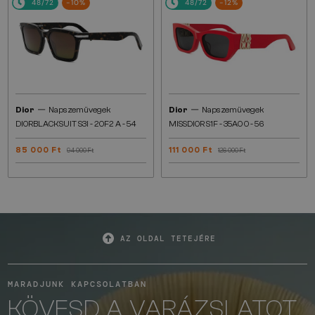
48/72
-10%
48/72
-12%
—
—
Dior
Napszemüvegek
Dior
Napszemüvegek
DIORBLACKSUIT S3I - 20F2 A - 54
MISSDIOR S1F - 35A0 O - 56
85 000 Ft
111 000 Ft
94 000 Ft
126 000 Ft
AZ OLDAL TETEJÉRE
MARADJUNK KAPCSOLATBAN
KÖVESD A VARÁZSLATOT