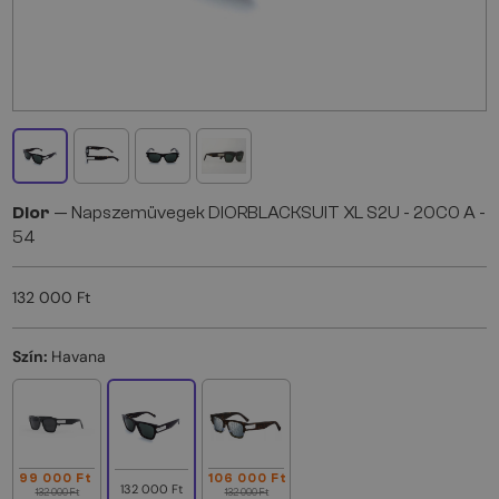
Dior
— Napszemüvegek DIORBLACKSUIT XL S2U - 20C0 A -
54
132 000 Ft
Szín:
Havana
99 000 Ft
106 000 Ft
132 000 Ft
132 000 Ft
132 000 Ft