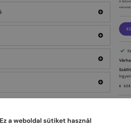
A feltün
méretek 
ó
K
K
Várhat
Szállí
Ingyen
A SZÁ
Ez a weboldal sütiket használ
ELHET