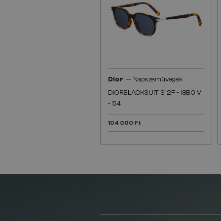
—
Dior
Napszemüvegek
DIORBLACKSUIT S12F - 18B0 V
- 54
104 000 Ft