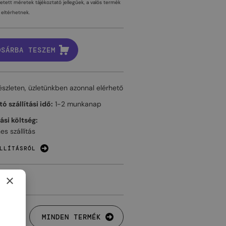
tetett méretek tájékoztató jellegűek, a valós termék
eltérhetnek.
OSÁRBA TESZEM
észleten, üzletünkben azonnal elérhető
ó szállítási idő:
1-2 munkanap
tási költség:
es szállítás
LLÍTÁSRÓL
×
MINDEN TERMÉK