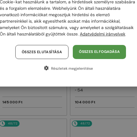
Cookie-kat használunk a tartalom, a hirdetések személyre szabására
és a forgalom elemzésére. Webhelyünk Ön általi használatára
48/72
48/72
vonatkozó információkat megosztjuk hirdetési és elemző
partnereinkkel is, akik egyesíthetik azokat más információkkal,
amelyeket Ön biztosított számukra, vagy amelyeket a szolgáltatásaik
Ön általi használatából gyűjtöttek össze.
Adatvédelmi irányelvek
ÖSSZES ELFOGADÁSA
ÖSSZES ELUTASÍTÁSA
Részletek megjelenítése
—
—
Dior
Napszemüvegek
Dior
Napszemüvegek
DIORB23 S4I - 64A0 V - 56
DIORBLACKSUIT S12F - 10A0 V
- 54
145 000 Ft
104 000 Ft
48/72
48/72