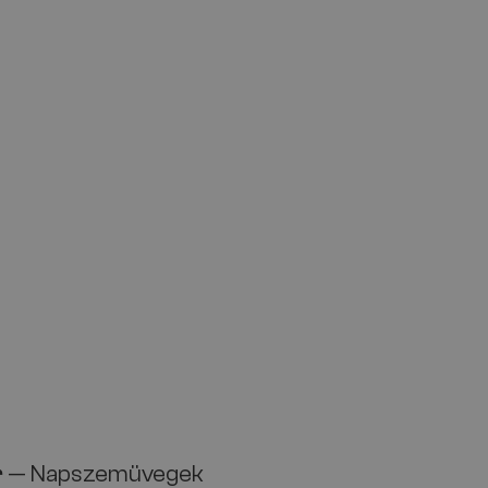
r
— Napszemüvegek