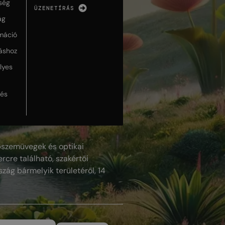
ség
ÜZENETÍRÁS
ág
máció
táshoz
lyes
lés
szemüvegek és optikai
rcre található, szakértői
szág bármelyik területéről, 14