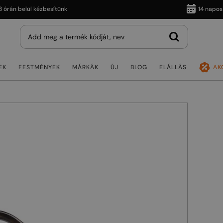
 belül kézbesítünk
14 napos viss
EK
FESTMÉNYEK
MÁRKÁK
ÚJ
BLOG
ELÁLLÁS
AK