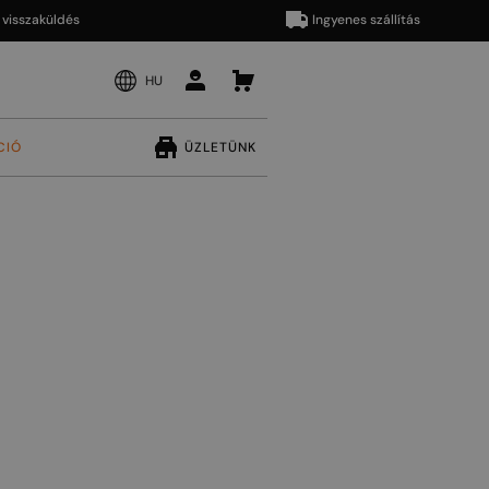
zaküldés
Ingyenes szállítás
HU
CIÓ
ÜZLETÜNK