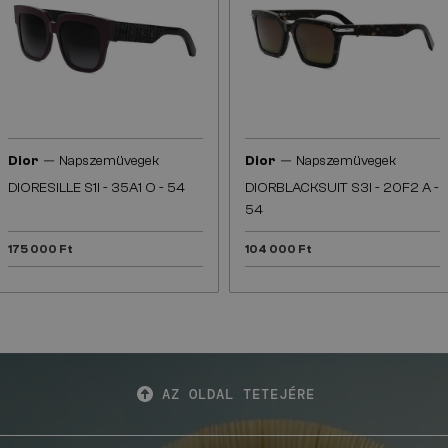
—
—
Dior
Napszemüvegek
Dior
Napszemüvegek
DIORESILLE S1I - 35A1 O - 54
DIORBLACKSUIT S3I - 20F2 A -
54
175 000 Ft
104 000 Ft
AZ OLDAL TETEJÉRE