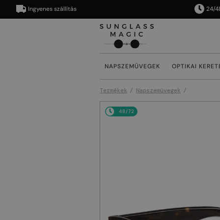
Ingyenes szállítás
24/48 órán
NAPSZEMÜVEGEK
OPTIKAI KERET
Termékek
Napszemüvegek
48/72