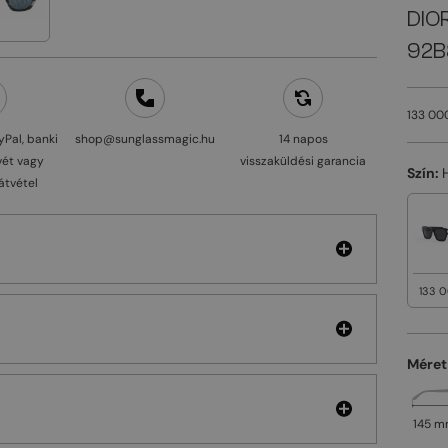
DIO
92B
133 00
yPal, banki
shop@sunglassmagic.hu
14 napos
vét vagy
visszaküldési garancia
Szín:
átvétel
133 0
Méret
145 