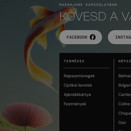
MARADJUNK KAPCSOLATBAN
KÖVESD A 
FACEBOOK
INSTAG
TERMÉKEK
NÉPS
Napszemüvegek
Balmai
Optikai keretek
Bvlgari
Ajándékkártya
Cartie
Festmények
Celine
Chopa
Dior