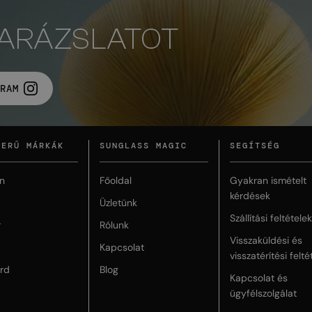
VARÁZSLATOT
RAM
ZERŰ MÁRKÁK
SUNGLASS MAGIC
SEGÍTSÉG
n
Főoldal
Gyakran ismételt
kérdések
Üzletünk
Szállítási feltételek
r
Rólunk
Visszaküldési és
Kapcsolat
visszatérítési felté
rd
Blog
Kapcsolat és
ügyfélszolgálat