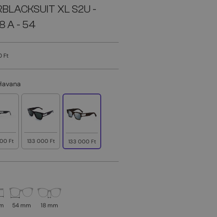
RBLACKSUIT XL S2U -
8 A - 54
0 Ft
Havana
00 Ft
133 000 Ft
133 000 Ft
mm
54 mm
18 mm