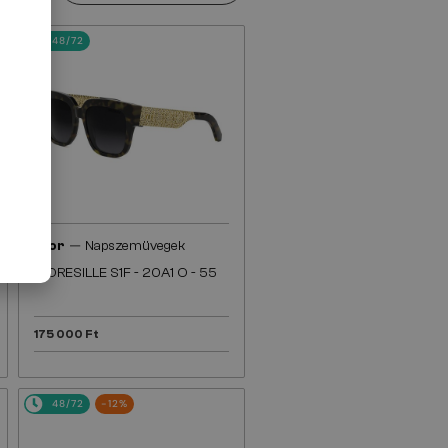
48/72
—
Dior
Napszemüvegek
DIORESILLE S1F - 20A1 O - 55
175 000 Ft
48/72
-12%