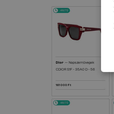
48/72
—
Dior
Napszemüvegek
CDIOR S1F - 35A0 D - 56
161 000 Ft
48/72