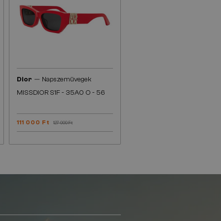
—
Dior
Napszemüvegek
MISSDIOR S1F - 35A0 O - 56
111 000 Ft
127 000 Ft