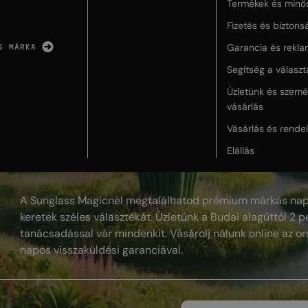
Termékek és minő
Fizetés és biztons
Garancia és rekla
S MÁRKA
Segítség a válasz
Üzletünk és szemé
vásárlás
Vásárlás és rende
Elállás
A Sunglass Magicnél megtalálhatod prémium márkás nap
keretek széles választékát. Üzletünk a Budai alagúttól 2 pe
tanácsadással vár mindenkit. Vásárolj nálunk online az or
napos visszaküldési garanciával.