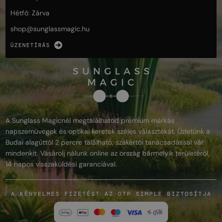
Hétfő: Zárva
shop@
sunglassmagic.hu
ÜZENETÍRÁS
A Sunglass Magicnél megtalálhatod prémium márkás
napszemüvegek és optikai keretek széles választékát. Üzletünk a
Budai alagúttól 2 percre található, szakértői tanácsadással vár
mindenkit. Vásárolj nálunk online az ország bármelyik területéről,
14 napos visszaküldési garanciával.
A KÉNYELMES FIZETÉST AZ OTP SIMPLE BIZTOSÍTJA