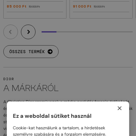
85 000 Ft
91 000 Ft
113 000 Ft
113 000 Ft
ÖSSZES TERMÉK
DIOR
A MÁRKÁRÓL
A Christian Dior szemüvegek a márka parádés francia örökségét
×
és innovatív dizájnját tükrözik. Az elegáns, mégis avantgárd formák
és a prémium anyagok az időtlen luxust és a modern, divatos
Ez a weboldal sütiket használ
stílust ötvözik. A Dior szemüvegei egyedülálló karaktert adnak
Cookie-kat használunk a tartalom, a hirdetések
viselőiknek, miközben a kifinomult formák, letisztult vonalvezetés
személyre szabására és a forgalom elemzésére.
és az arany vagy fémes elemek különleges megjelenést