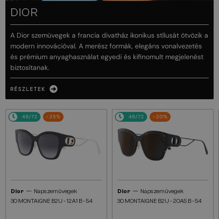
DIOR
A Dior szemüvegek a francia divatház ikonikus stílusát ötvözik a
modern innovációval. A merész formák, elegáns vonalvezetés
és prémium anyaghasználat egyedi és kifinomult megjelenést
biztosítanak.
RÉSZLETEK
48/72
-25%
48/72
-20%
—
—
Dior
Napszemüvegek
Dior
Napszemüvegek
30 MONTAIGNE B2U - 12A1 B - 54
30 MONTAIGNE B2U - 20A5 B - 54