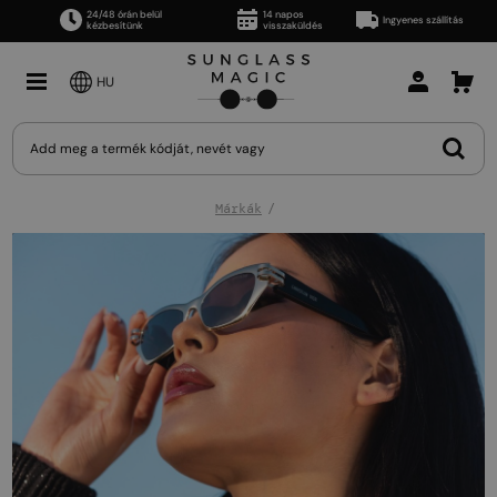
24/48 órán belül
14 napos
Ingyenes szállítás
kézbesítünk
visszaküldés
HU
Márkák