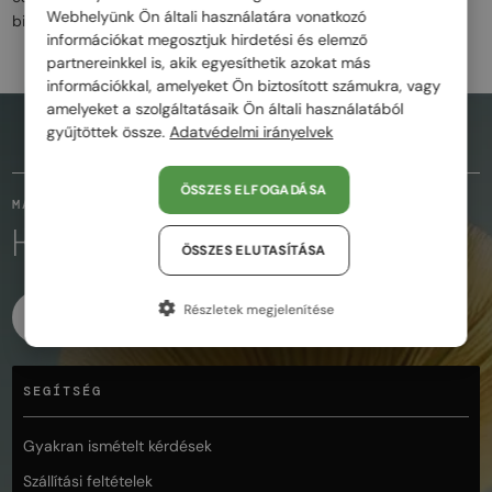
Webhelyünk Ön általi használatára vonatkozó
biztosítanak.
információkat megosztjuk hirdetési és elemző
partnereinkkel is, akik egyesíthetik azokat más
információkkal, amelyeket Ön biztosított számukra, vagy
amelyeket a szolgáltatásaik Ön általi használatából
gyűjtöttek össze.
Adatvédelmi irányelvek
AZ OLDAL TETEJÉRE
ÖSSZES ELFOGADÁSA
MARADJUNK KAPCSOLATBAN
KÖVESD A VARÁZSLATOT
ÖSSZES ELUTASÍTÁSA
Részletek megjelenítése
FACEBOOK
INSTAGRAM
SEGÍTSÉG
Gyakran ismételt kérdések
Szállítási feltételek