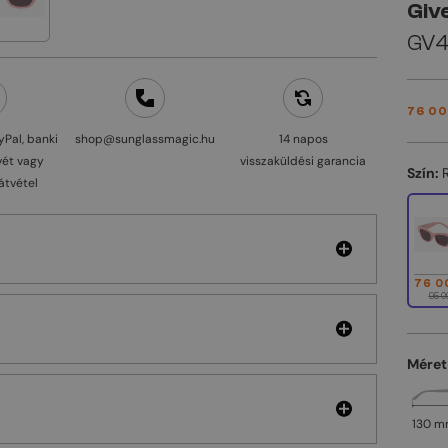
Giv
GV4
76 00
yPal, banki
shop@sunglassmagic.hu
14 napos
vét vagy
visszaküldési garancia
Szín:
átvétel
76 0
95 0
Méret
130 