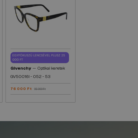
EGYFÓKUSZÚ LENCSÉVEL PLUSZ 25
000 FT
—
Givenchy
Optikai keretek
GV50016I - 052 - 53
76 000 Ft
95 000 Ft