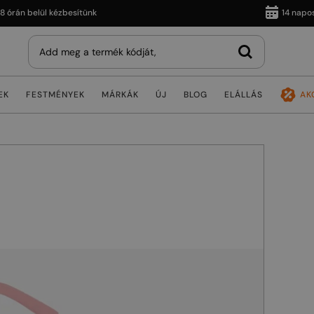
n belül kézbesítünk
14 napos viss
EK
FESTMÉNYEK
MÁRKÁK
ÚJ
BLOG
ELÁLLÁS
AK