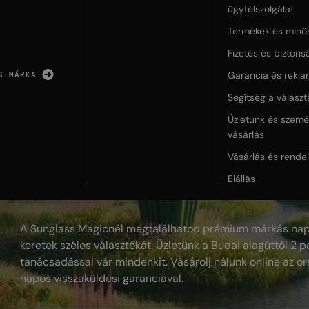
ügyfélszolgálat
Termékek és minő
Fizetés és biztons
Garancia és rekla
S MÁRKA
Segítség a válasz
Üzletünk és szemé
vásárlás
Vásárlás és rende
Elállás
A Sunglass Magicnél megtalálhatod prémium márkás nap
keretek széles választékát. Üzletünk a Budai alagúttól 2 pe
tanácsadással vár mindenkit. Vásárolj nálunk online az or
napos visszaküldési garanciával.