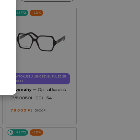
48/72
-20%
EGYFÓKUSZÚ LENCSÉVEL PLUSZ 25
000 FT
—
Givenchy
Optikai keretek
GV50050I - 001 - 54
76 000 Ft
95 000 Ft
48/72
-20%