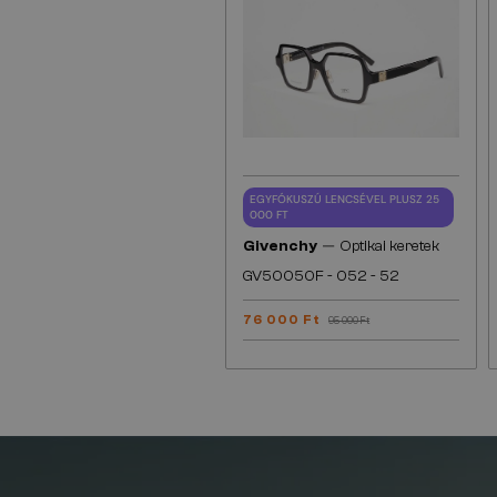
EGYFÓKUSZÚ LENCSÉVEL PLUSZ 25
000 FT
—
Givenchy
Optikai keretek
GV50050F - 052 - 52
76 000 Ft
95 000 Ft