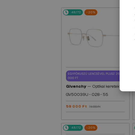
48/72
-20%
EGYFÓKUSZÚ LENCSÉVEL PLUSZ 25
000 FT
—
Givenchy
Optikai keretek
GV50039U - 028 - 55
59 000 Ft
74 000 Ft
48/72
-20%