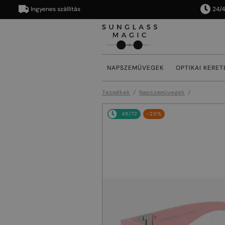
Ingyenes szállítás
24/48 órá
NAPSZEMÜVEGEK
OPTIKAI KERET
Termékek
Napszemüvegek
48/72
-20%