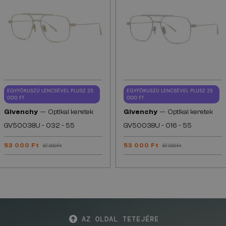
EGYFÓKUSZÚ LENCSÉVEL PLUSZ 25
EGYFÓKUSZÚ LENCSÉVEL PLUSZ 25
000 FT
000 FT
—
—
Givenchy
Optikai keretek
Givenchy
Optikai keretek
GV50038U - 032 - 55
GV50038U - 016 - 55
53 000 Ft
53 000 Ft
67 000 Ft
67 000 Ft
AZ OLDAL TETEJÉRE