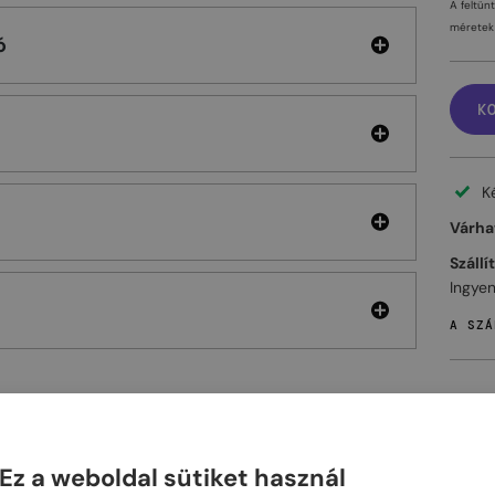
A feltün
méretek 
ó
K
K
Várhat
Szállí
Ingyen
A SZÁ
ELHET
Ez a weboldal sütiket használ