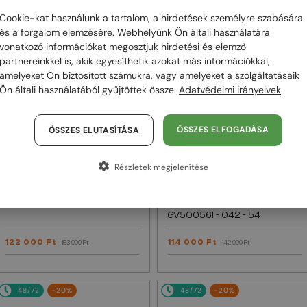
Cookie-kat használunk a tartalom, a hirdetések személyre szabására
48/72
-20%
48/72
-20%
és a forgalom elemzésére. Webhelyünk Ön általi használatára
vonatkozó információkat megosztjuk hirdetési és elemző
partnereinkkel is, akik egyesíthetik azokat más információkkal,
amelyeket Ön biztosított számukra, vagy amelyeket a szolgáltatásaik
Ön általi használatából gyűjtöttek össze.
Adatvédelmi irányelvek
ÖSSZES ELFOGADÁSA
ÖSSZES ELUTASÍTÁSA
Részletek megjelenítése
—
Givenchy
Napszemüvegek
EGYFÓKUSZÚ LENCSÉVEL PLUSZ 25
000 FT
GV40098U - 01A - 131
—
Givenchy
Optikai keretek
GV50056I - 042 - 54
122 000 Ft
114 000 Ft
153 000 Ft
142 000 Ft
48/72
-20%
48/72
-20%