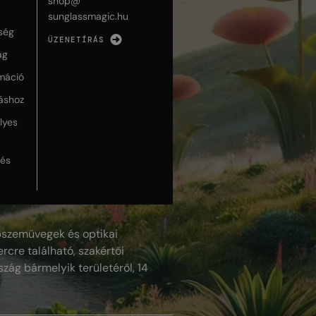
shop@
sunglassmagic.hu
ség
ÜZENETÍRÁS
ág
máció
táshoz
lyes
lés
szemüvegek és optikai
rcre található, szakértői
szág bármelyik területéről, 14