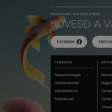
MARADJUNK KAPCSOLATBAN
KÖVESD A 
FACEBOOK
INSTAG
TERMÉKEK
NÉPS
Napszemüvegek
Balmai
Optikai keretek
Bvlgari
Ajándékkártya
Cartie
Festmények
Celine
Chopa