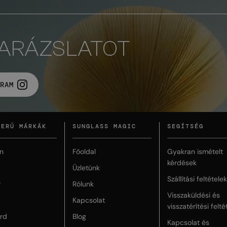
VARÁZSLATOT
RAM
ZERŰ MÁRKÁK
SUNGLASS MAGIC
SEGÍTSÉG
n
Főoldal
Gyakran ismételt
kérdések
Üzletünk
Szállítási feltételek
r
Rólunk
Visszaküldési és
Kapcsolat
visszatérítési felté
rd
Blog
Kapcsolat és