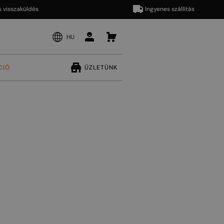
zaküldés
Ingyenes szállítás
HU
CIÓ
ÜZLETÜNK