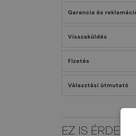
Garancia és reklamáci
Visszaküldés
Fizetés
Választási útmutató
EZ IS ÉRDEK