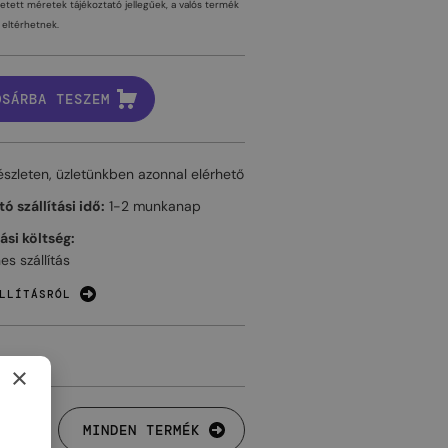
tetett méretek tájékoztató jellegűek, a valós termék
eltérhetnek.
OSÁRBA TESZEM
észleten, üzletünkben azonnal elérhető
ó szállítási idő:
1-2 munkanap
tási költség:
es szállítás
LLÍTÁSRÓL
×
MINDEN TERMÉK