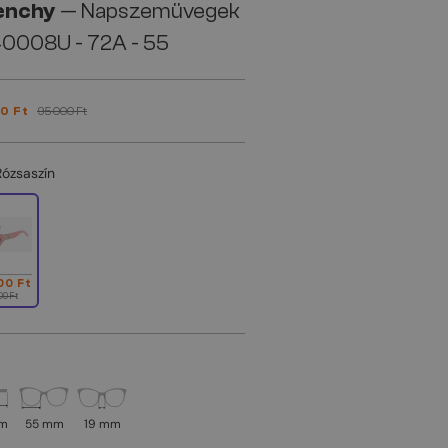
enchy
— Napszemüvegek
0008U - 72A - 55
0 Ft
95 000 Ft
Rózsaszín
00 Ft
00 Ft
mm
55 mm
19 mm