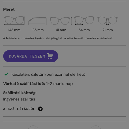
Méret
143 mm
135 mm
41 mm
54 mm
21 mm
A feltüntetett méretek tájékoztató jellegűek, a valós termék méretek eltérhetnek.
KOSÁRBA TESZEM
Készleten, üzletünkben azonnal elérhető
Várható szállítási idő:
1-2 munkanap
Szállítási költség:
Ingyenes szállítás
A SZÁLLÍTÁSRÓL