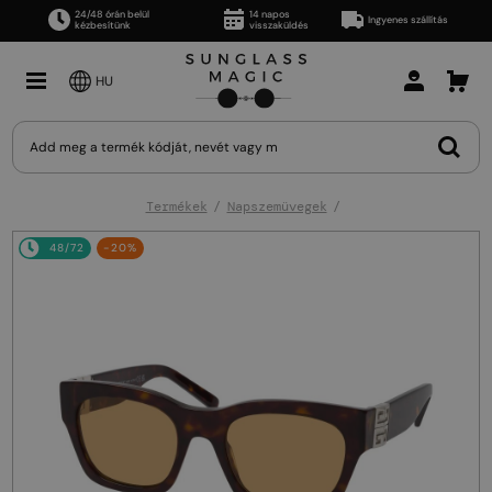
24/48 órán belül
14 napos
Ingyenes szállítás
kézbesítünk
visszaküldés
HU
Termékek
Napszemüvegek
48/72
-20%