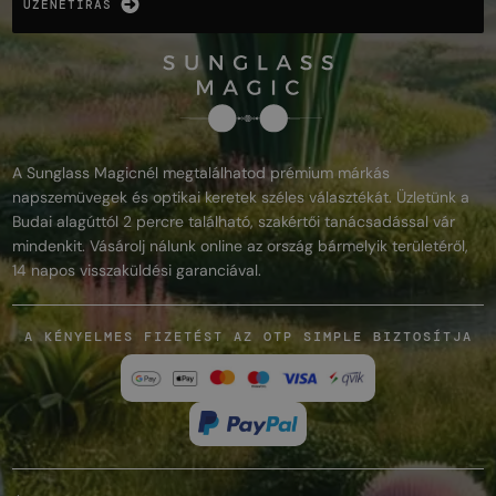
ÜZENETÍRÁS
A Sunglass Magicnél megtalálhatod prémium márkás
napszemüvegek és optikai keretek széles választékát. Üzletünk a
Budai alagúttól 2 percre található, szakértői tanácsadással vár
mindenkit. Vásárolj nálunk online az ország bármelyik területéről,
14 napos visszaküldési garanciával.
A KÉNYELMES FIZETÉST AZ OTP SIMPLE BIZTOSÍTJA