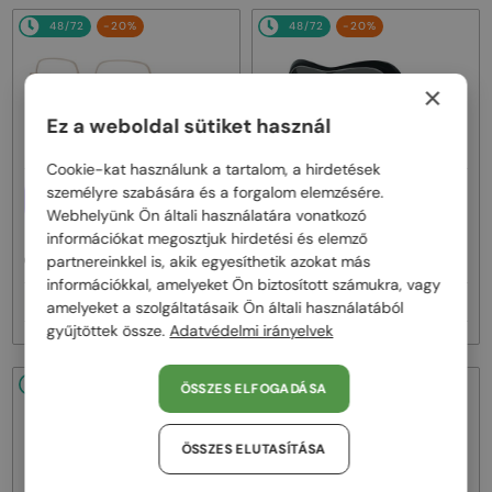
48/72
-20%
48/72
-20%
×
Ez a weboldal sütiket használ
Cookie-kat használunk a tartalom, a hirdetések
személyre szabására és a forgalom elemzésére.
—
EGYFÓKUSZÚ LENCSÉVEL PLUSZ
Givenchy
Napszemüvegek
25 000 FT
Webhelyünk Ön általi használatára vonatkozó
GV40098U - 01A - 131
—
információkat megosztjuk hirdetési és elemző
Givenchy
Optikai keretek
partnereinkkel is, akik egyesíthetik azokat más
GV50039U - 028 - 55
információkkal, amelyeket Ön biztosított számukra, vagy
59 000 Ft
122 000 Ft
74 000 Ft
153 000 Ft
amelyeket a szolgáltatásaik Ön általi használatából
gyűjtöttek össze.
Adatvédelmi irányelvek
48/72
-20%
48/72
-20%
ÖSSZES ELFOGADÁSA
ÖSSZES ELUTASÍTÁSA