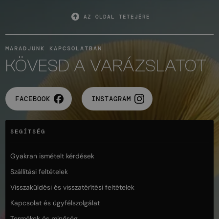
AZ OLDAL TETEJÉRE
MARADJUNK KAPCSOLATBAN
KÖVESD A VARÁZSLATOT
FACEBOOK
INSTAGRAM
SEGÍTSÉG
Gyakran ismételt kérdések
Szállítási feltételek
Visszaküldési és visszatérítési feltételek
Kapcsolat és ügyfélszolgálat
Termékek és minőség