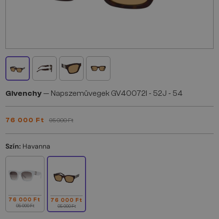
Givenchy
— Napszemüvegek GV40072I - 52J - 54
76 000 Ft
95 000 Ft
Szín:
Havanna
76 000 Ft
76 000 Ft
95 000 Ft
95 000 Ft