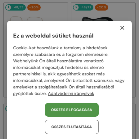
48/72
-20%
48/72
-20%
×
Ez a weboldal sütiket használ
Cookie-kat használunk a tartalom, a hirdetések
személyre szabására és a forgalom elemzésére.
—
EGYFÓKUSZÚ LENCSÉVEL PLUSZ
Givenchy
Napszemüvegek
25 000 FT
Webhelyünk Ön általi használatára vonatkozó
GV40098U - 01A - 131
—
információkat megosztjuk hirdetési és elemző
Givenchy
Optikai keretek
partnereinkkel is, akik egyesíthetik azokat más
GV50039U - 028 - 55
információkkal, amelyeket Ön biztosított számukra, vagy
59 000 Ft
122 000 Ft
74 000 Ft
153 000 Ft
amelyeket a szolgáltatásaik Ön általi használatából
gyűjtöttek össze.
Adatvédelmi irányelvek
48/72
-20%
48/72
-20%
ÖSSZES ELFOGADÁSA
ÖSSZES ELUTASÍTÁSA