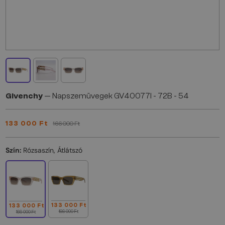
Givenchy
— Napszemüvegek GV40077I - 72B - 54
133 000 Ft
166 000 Ft
Szín:
Rózsaszín, Átlátszó
133 000 Ft
133 000 Ft
166 000 Ft
166 000 Ft