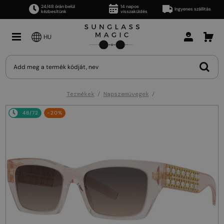
24/48 órán belül
14 napos
Ingyenes szállítás
kézbesítünk
visszaküldés
HU
Termékek
Napszemüvegek
48/72
-20%