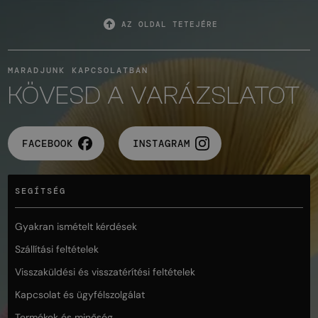
AZ OLDAL TETEJÉRE
MARADJUNK KAPCSOLATBAN
KÖVESD A VARÁZSLATOT
FACEBOOK
INSTAGRAM
SEGÍTSÉG
Gyakran ismételt kérdések
Szállítási feltételek
Visszaküldési és visszatérítési feltételek
Kapcsolat és ügyfélszolgálat
Termékek és minőség