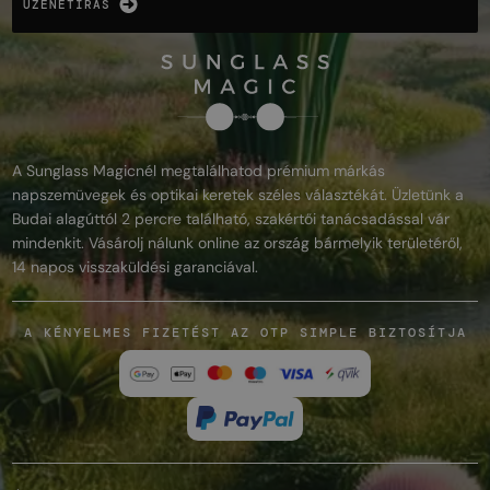
ÜZENETÍRÁS
A Sunglass Magicnél megtalálhatod prémium márkás
napszemüvegek és optikai keretek széles választékát. Üzletünk a
Budai alagúttól 2 percre található, szakértői tanácsadással vár
mindenkit. Vásárolj nálunk online az ország bármelyik területéről,
14 napos visszaküldési garanciával.
A KÉNYELMES FIZETÉST AZ OTP SIMPLE BIZTOSÍTJA