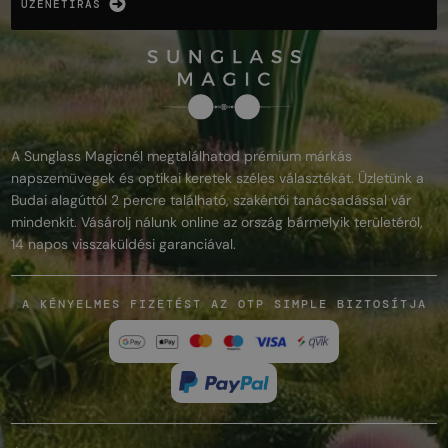
ÜZENETÍRÁS
A Sunglass Magicnél megtalálhatod prémium márkás
napszemüvegek és optikai keretek széles választékát. Üzletünk a
Budai alagúttól 2 percre található, szakértői tanácsadással vár
mindenkit. Vásárolj nálunk online az ország bármelyik területéről,
14 napos visszaküldési garanciával.
A KÉNYELMES FIZETÉST AZ OTP SIMPLE BIZTOSÍTJA