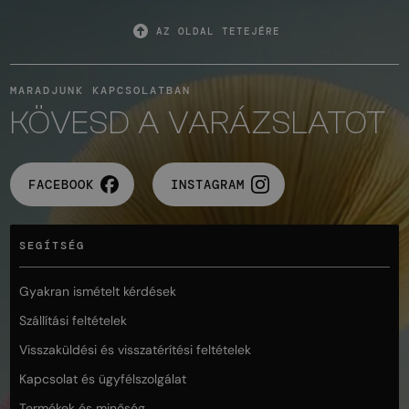
AZ OLDAL TETEJÉRE
MARADJUNK KAPCSOLATBAN
KÖVESD A VARÁZSLATOT
FACEBOOK
INSTAGRAM
SEGÍTSÉG
Gyakran ismételt kérdések
Szállítási feltételek
Visszaküldési és visszatérítési feltételek
Kapcsolat és ügyfélszolgálat
Termékek és minőség