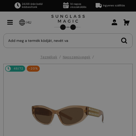
24/48 órán belül
14 napos
Ingyenes szállítás
kézbesítünk
visszaküldés
HU
Termékek
Napszemüvegek
48/72
-20%