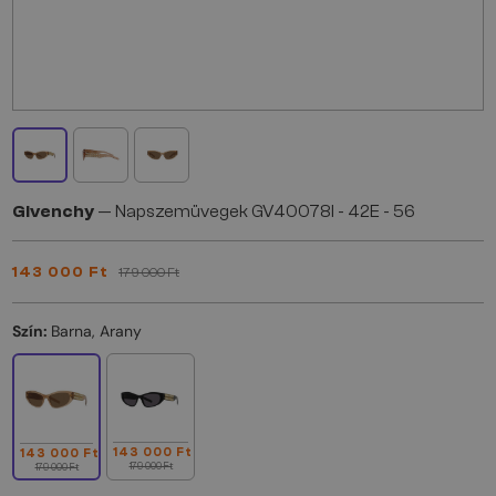
Givenchy
— Napszemüvegek GV40078I - 42E - 56
143 000 Ft
179 000 Ft
Szín:
Barna, Arany
143 000 Ft
143 000 Ft
179 000 Ft
179 000 Ft