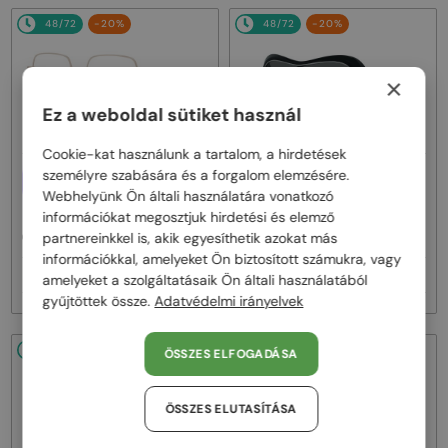
48/72
-20%
48/72
-20%
×
Ez a weboldal sütiket használ
Cookie-kat használunk a tartalom, a hirdetések
személyre szabására és a forgalom elemzésére.
—
EGYFÓKUSZÚ LENCSÉVEL PLUSZ
Givenchy
Napszemüvegek
25 000 FT
Webhelyünk Ön általi használatára vonatkozó
GV40098U - 01A - 131
—
információkat megosztjuk hirdetési és elemző
Givenchy
Optikai keretek
partnereinkkel is, akik egyesíthetik azokat más
GV50039U - 028 - 55
információkkal, amelyeket Ön biztosított számukra, vagy
59 000 Ft
122 000 Ft
73 000 Ft
152 000 Ft
amelyeket a szolgáltatásaik Ön általi használatából
gyűjtöttek össze.
Adatvédelmi irányelvek
48/72
-20%
48/72
-20%
ÖSSZES ELFOGADÁSA
ÖSSZES ELUTASÍTÁSA