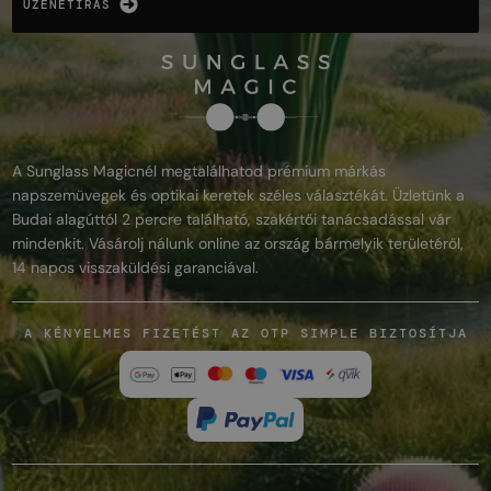
ÜZENETÍRÁS
A Sunglass Magicnél megtalálhatod prémium márkás
napszemüvegek és optikai keretek széles választékát. Üzletünk a
Budai alagúttól 2 percre található, szakértői tanácsadással vár
mindenkit. Vásárolj nálunk online az ország bármelyik területéről,
14 napos visszaküldési garanciával.
A KÉNYELMES FIZETÉST AZ OTP SIMPLE BIZTOSÍTJA