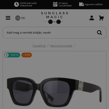
24/48 órán belül
14 napos
Ingyenes szállítás
kézbesítünk
visszaküldés
HU
Termékek
Napszemüvegek
48/72
-20%