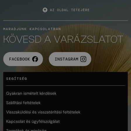
AZ OLDAL TETEJÉRE
MARADJUNK KAPCSOLATBAN
KÖVESD A VARÁZSLATOT
FACEBOOK
INSTAGRAM
SEGÍTSÉG
Gyakran ismételt kérdések
Szállítási feltételek
Visszaküldési és visszatérítési feltételek
Kapcsolat és ügyfélszolgálat
Termékek és minőség