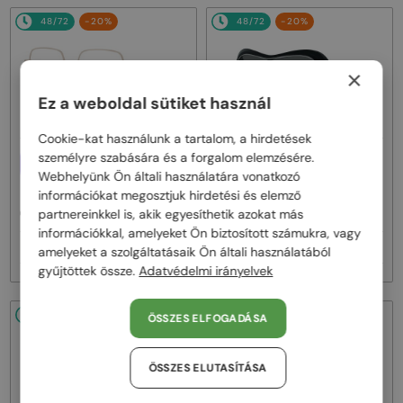
48/72
-20%
48/72
-20%
×
Ez a weboldal sütiket használ
Cookie-kat használunk a tartalom, a hirdetések
személyre szabására és a forgalom elemzésére.
—
EGYFÓKUSZÚ LENCSÉVEL PLUSZ
Givenchy
Napszemüvegek
25 000 FT
Webhelyünk Ön általi használatára vonatkozó
GV40098U - 01A - 131
—
információkat megosztjuk hirdetési és elemző
Givenchy
Optikai keretek
partnereinkkel is, akik egyesíthetik azokat más
GV50039U - 028 - 55
információkkal, amelyeket Ön biztosított számukra, vagy
59 000 Ft
122 000 Ft
73 000 Ft
152 000 Ft
amelyeket a szolgáltatásaik Ön általi használatából
gyűjtöttek össze.
Adatvédelmi irányelvek
48/72
-20%
48/72
-20%
ÖSSZES ELFOGADÁSA
ÖSSZES ELUTASÍTÁSA