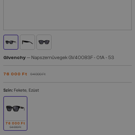
Givenchy
— Napszemüvegek GV40083F - 01A - 53
76 000 Ft
94 000 Ft
Szín:
Fekete, Ezüst
76 000 Ft
94 000 Ft