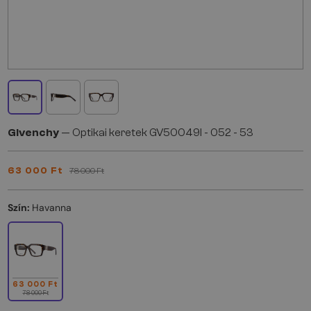
Givenchy
— Optikai keretek GV50049I - 052 - 53
63 000 Ft
78 000 Ft
Szín:
Havanna
63 000 Ft
78 000 Ft