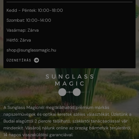
Kedd - Péntek: 10:00-18:00
Szombat: 10:00-14:00
Vasárnap: Zárva
Hétfő: Zárva
shop@
sunglassmagic.hu
ÜZENETÍRÁS
A Sunglass Magicnél megtalálhatod prémium márkás
napszemüvegek és optikai keretek széles választékát. Üzletünk a
Budai alagúttól 2 percre található, szakértői tanácsadással vár
mindenkit. Vásárolj nálunk online az ország bármelyik területéről,
14 napos visszaküldési garanciával.