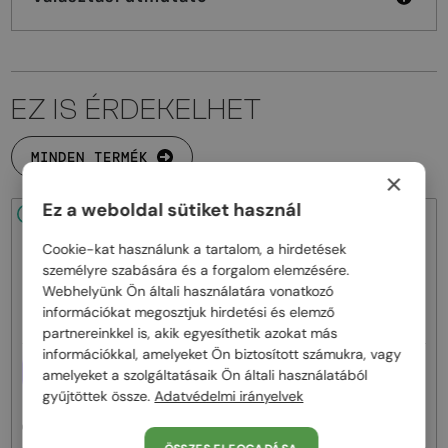
EZ IS ÉRDEKELHET
MINDEN TERMÉK
×
Ez a weboldal sütiket használ
48/72
-20%
48/72
-20%
Cookie-kat használunk a tartalom, a hirdetések
személyre szabására és a forgalom elemzésére.
Webhelyünk Ön általi használatára vonatkozó
információkat megosztjuk hirdetési és elemző
partnereinkkel is, akik egyesíthetik azokat más
információkkal, amelyeket Ön biztosított számukra, vagy
—
EGYFÓKUSZÚ LENCSÉVEL PLUSZ
Givenchy
Napszemüvegek
amelyeket a szolgáltatásaik Ön általi használatából
25 000 FT
GV40098U - 01A - 131
gyűjtöttek össze.
Adatvédelmi irányelvek
—
Givenchy
Optikai keretek
GV50039U - 028 - 55