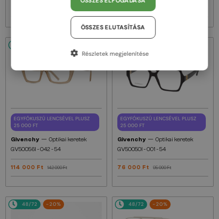
ÖSSZES ELFOGADÁSA
59 000 Ft
122 000 Ft
74 000 Ft
153 000 Ft
ÖSSZES ELUTASÍTÁSA
48/72
-20%
48/72
-20%
Részletek megjelenítése
EGYFÓKUSZÚ LENCSÉVEL PLUSZ
EGYFÓKUSZÚ LENCSÉVEL PLUSZ
25 000 FT
25 000 FT
—
—
Givenchy
Optikai keretek
Givenchy
Optikai keretek
GV50056I - 042 - 54
GV50050I - 001 - 54
114 000 Ft
76 000 Ft
142 000 Ft
95 000 Ft
48/72
-20%
48/72
-20%