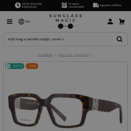
24/48 órán belül
14 napos
Ingyenes szállítás
kézbesítünk
visszaküldés
HU
Termékek
Optikai keretek
48/72
-20%