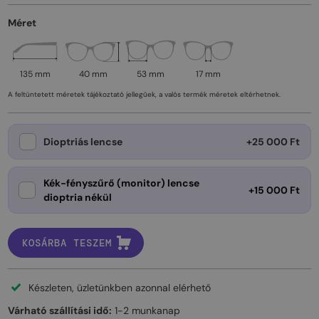
Méret
135 mm
40 mm
53 mm
17 mm
A feltüntetett méretek tájékoztató jellegűek, a valós termék méretek eltérhetnek.
Dioptriás lencse
+25 000 Ft
Kék-fényszűrő (monitor) lencse
+15 000 Ft
dioptria nékül
KOSÁRBA TESZEM
Készleten, üzletünkben azonnal elérhető
Várható szállítási idő:
1-2 munkanap