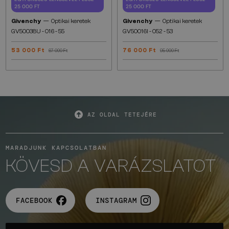
25 000 FT
25 000 FT
—
—
Givenchy
Optikai keretek
Givenchy
Optikai keretek
GV50038U - 016 - 55
GV50016I - 052 - 53
53 000 Ft
76 000 Ft
67 000 Ft
95 000 Ft
AZ OLDAL TETEJÉRE
MARADJUNK KAPCSOLATBAN
KÖVESD A VARÁZSLATOT
FACEBOOK
INSTAGRAM