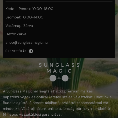
Kedd - Péntek: 10:00-18:00
Szombat: 10:00-14:00
Vasárnap: Zárva
Hétfő: Zárva
shop@
sunglassmagic.hu
ÜZENETÍRÁS
A Sunglass Magicnél megtalálhatod prémium márkás
napszemüvegek és optikai keretek széles választékát. Üzletünk a
Budai alagúttól 2 percre található, szakértői tanácsadással vár
mindenkit. Vásárolj nálunk online az ország bármelyik területéről,
14 napos visszaküldési garanciával.