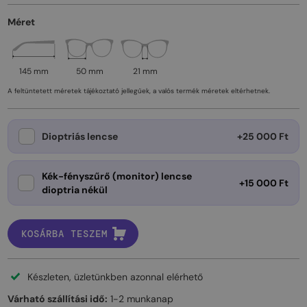
Méret
145 mm
50 mm
21 mm
A feltüntetett méretek tájékoztató jellegűek, a valós termék méretek eltérhetnek.
Dioptriás lencse
+25 000 Ft
Kék-fényszűrő (monitor) lencse
+15 000 Ft
dioptria nékül
KOSÁRBA TESZEM
Készleten, üzletünkben azonnal elérhető
Várható szállítási idő:
1-2 munkanap