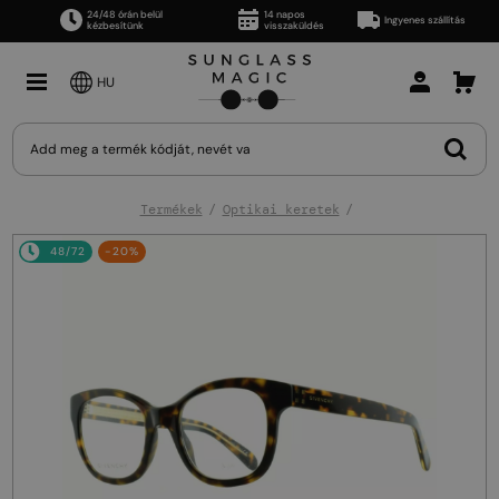
24/48 órán belül
14 napos
Ingyenes szállítás
kézbesítünk
visszaküldés
HU
Termékek
Optikai keretek
48/72
-20%