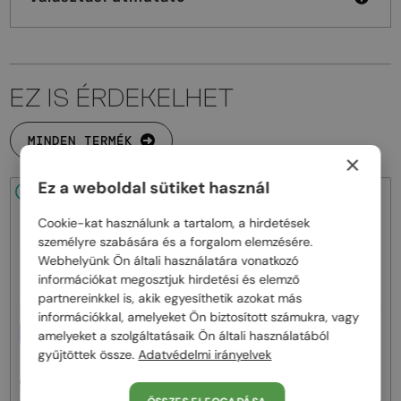
EZ IS ÉRDEKELHET
MINDEN TERMÉK
×
Ez a weboldal sütiket használ
48/72
-20%
48/72
-20%
Cookie-kat használunk a tartalom, a hirdetések
személyre szabására és a forgalom elemzésére.
Webhelyünk Ön általi használatára vonatkozó
információkat megosztjuk hirdetési és elemző
partnereinkkel is, akik egyesíthetik azokat más
információkkal, amelyeket Ön biztosított számukra, vagy
—
EGYFÓKUSZÚ LENCSÉVEL PLUSZ
Givenchy
Napszemüvegek
amelyeket a szolgáltatásaik Ön általi használatából
25 000 FT
GV40098U - 01A - 131
gyűjtöttek össze.
Adatvédelmi irányelvek
—
Givenchy
Optikai keretek
GV50039U - 028 - 55