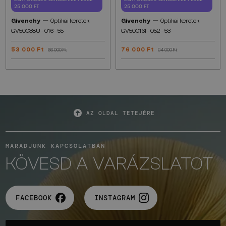
25 000 FT
25 000 FT
—
—
Givenchy
Optikai keretek
Givenchy
Optikai keretek
GV50038U - 016 - 55
GV50016I - 052 - 53
53 000 Ft
76 000 Ft
66 000 Ft
94 000 Ft
AZ OLDAL TETEJÉRE
MARADJUNK KAPCSOLATBAN
KÖVESD A VARÁZSLATOT
FACEBOOK
INSTAGRAM