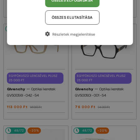
ÖSSZES ELFOGADÁSA
59 000 Ft
122 000 Ft
73 000 Ft
152 000 Ft
ÖSSZES ELUTASÍTÁSA
48/72
-20%
48/72
-20%
Részletek megjelenítése
EGYFÓKUSZÚ LENCSÉVEL PLUSZ
EGYFÓKUSZÚ LENCSÉVEL PLUSZ
25 000 FT
25 000 FT
—
—
Givenchy
Optikai keretek
Givenchy
Optikai keretek
GV50056I - 042 - 54
GV50050I - 001 - 54
113 000 Ft
76 000 Ft
141 000 Ft
94 000 Ft
48/72
-20%
48/72
-20%