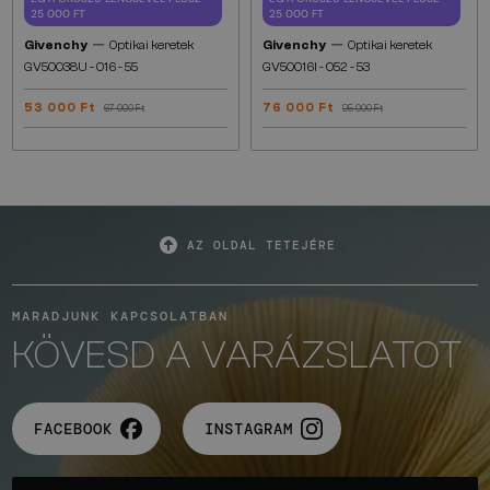
25 000 FT
25 000 FT
—
—
Givenchy
Optikai keretek
Givenchy
Optikai keretek
GV50038U - 016 - 55
GV50016I - 052 - 53
53 000 Ft
76 000 Ft
67 000 Ft
95 000 Ft
AZ OLDAL TETEJÉRE
MARADJUNK KAPCSOLATBAN
KÖVESD A VARÁZSLATOT
FACEBOOK
INSTAGRAM