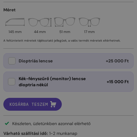
Méret
145 mm
44 mm
51 mm
17 mm
A feltüntetett méretek tájékoztató jellegűek, a valós termék méretek eltérhetnek.
Dioptriás lencse
+25 000 Ft
Kék-fényszűrő (monitor) lencse
+15 000 Ft
dioptria nékül
KOSÁRBA TESZEM
Készleten, üzletünkben azonnal elérhető
Várható szállítási idő:
1-2 munkanap