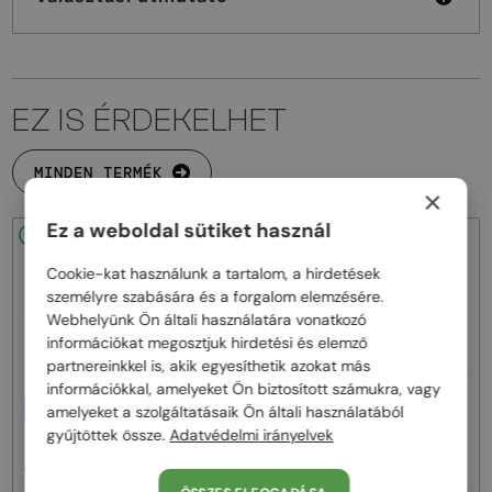
EZ IS ÉRDEKELHET
MINDEN TERMÉK
×
Ez a weboldal sütiket használ
48/72
-20%
48/72
-20%
Cookie-kat használunk a tartalom, a hirdetések
személyre szabására és a forgalom elemzésére.
Webhelyünk Ön általi használatára vonatkozó
információkat megosztjuk hirdetési és elemző
partnereinkkel is, akik egyesíthetik azokat más
információkkal, amelyeket Ön biztosított számukra, vagy
—
EGYFÓKUSZÚ LENCSÉVEL PLUSZ
Givenchy
Napszemüvegek
amelyeket a szolgáltatásaik Ön általi használatából
25 000 FT
GV40098U - 01A - 131
gyűjtöttek össze.
Adatvédelmi irányelvek
—
Givenchy
Optikai keretek
GV50039U - 028 - 55