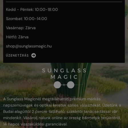
Kedd - Péntek: 10:00-18:00
Szombat: 10:00-14:00
Vasárnap: Zárva
Hétfő: Zárva
shop@
sunglassmagic.hu
ÜZENETÍRÁS
A Sunglass Magicnél megtalálhatod prémium márkás
napszemüvegek és optikai keretek széles választékát. Üzletünk a
Budai alagúttól 2 percre található, szakértői tanácsadással vár
mindenkit. Vásárolj nálunk online az ország bármelyik területéről,
14 napos visszaküldési garanciával.