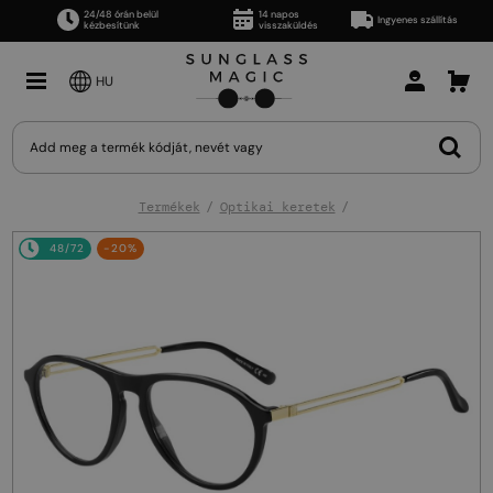
24/48 órán belül
14 napos
Ingyenes szállítás
kézbesítünk
visszaküldés
HU
Termékek
Optikai keretek
48/72
-20%