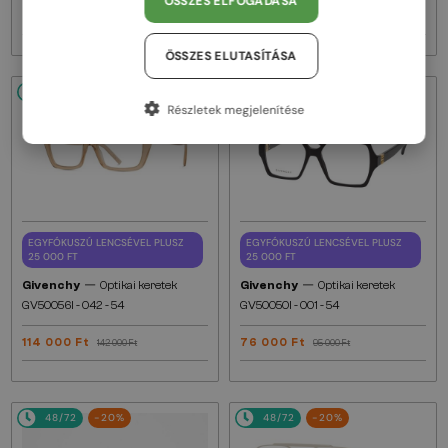
ÖSSZES ELFOGADÁSA
59 000 Ft
122 000 Ft
74 000 Ft
153 000 Ft
ÖSSZES ELUTASÍTÁSA
48/72
-20%
48/72
-20%
Részletek megjelenítése
EGYFÓKUSZÚ LENCSÉVEL PLUSZ
EGYFÓKUSZÚ LENCSÉVEL PLUSZ
25 000 FT
25 000 FT
—
—
Givenchy
Optikai keretek
Givenchy
Optikai keretek
GV50056I - 042 - 54
GV50050I - 001 - 54
114 000 Ft
76 000 Ft
142 000 Ft
95 000 Ft
48/72
-20%
48/72
-20%