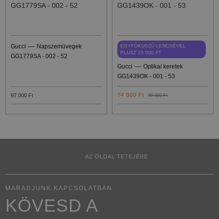
—
Gucci
Napszemüvegek
EGYFÓKUSZÚ LENCSÉVEL
PLUSZ 25 000 FT
GG1779SA - 002 - 52
—
Gucci
Optikai keretek
GG1439OK - 001 - 53
74 000 Ft
97 000 Ft
90 000 Ft
AZ OLDAL TETEJÉRE
MARADJUNK KAPCSOLATBAN
KÖVESD A