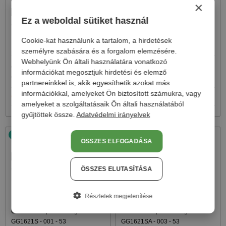
×
Ez a weboldal sütiket használ
Cookie-kat használunk a tartalom, a hirdetések
személyre szabására és a forgalom elemzésére.
Webhelyünk Ön általi használatára vonatkozó
—
—
Gucci
Napszemüvegek
Gucci
Napszemüvegek
információkat megosztjuk hirdetési és elemző
GG1620S - 001 - 52
GG1620S - 002 - 52
partnereinkkel is, akik egyesíthetik azokat más
információkkal, amelyeket Ön biztosított számukra, vagy
66 000 Ft
66 000 Ft
82 000 Ft
82 000 Ft
amelyeket a szolgáltatásaik Ön általi használatából
gyűjtöttek össze.
Adatvédelmi irányelvek
48/72
-20%
48/72
-20%
ÖSSZES ELFOGADÁSA
ÖSSZES ELUTASÍTÁSA
Részletek megjelenítése
—
—
Gucci
Napszemüvegek
Gucci
Napszemüvegek
GG1621S - 001 - 53
GG1621SA - 003 - 53