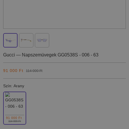
Gucci
— Napszemüvegek GG0538S - 006 - 63
91 000 Ft
114 000 Ft
Szín:
Arany
91 000 Ft
114 000 Ft