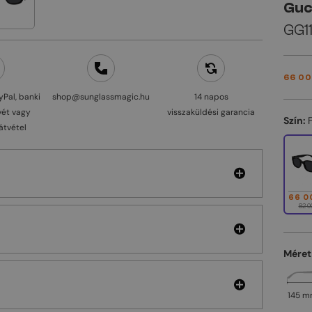
Guc
GG11
66 00
yPal, banki
shop@sunglassmagic.hu
14 napos
vét vagy
visszaküldési garancia
Szín:
átvétel
66 0
82 0
Méret
145 