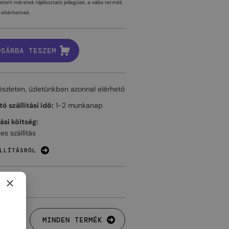
tetett méretek tájékoztató jellegűek, a valós termék
eltérhetnek.
OSÁRBA TESZEM
észleten, üzletünkben azonnal elérhető
ó szállítási idő:
1-2 munkanap
tási költség:
es szállítás
LLÍTÁSRÓL
×
MINDEN TERMÉK