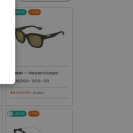
48/72
-20%
—
Gucci
Napszemüvegek
GG1621SA - 003 - 53
66 000 Ft
82 000 Ft
48/72
-17%