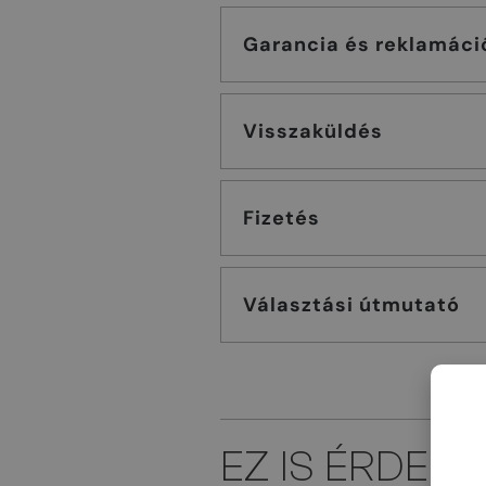
Garancia és reklamáci
Visszaküldés
Fizetés
Választási útmutató
EZ IS ÉRDEK