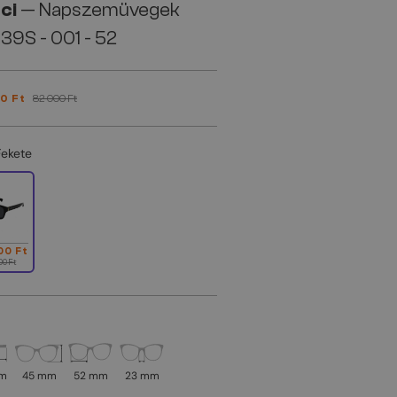
ci
— Napszemüvegek
39S - 001 - 52
0 Ft
82 000 Ft
Fekete
00 Ft
00 Ft
mm
45 mm
52 mm
23 mm