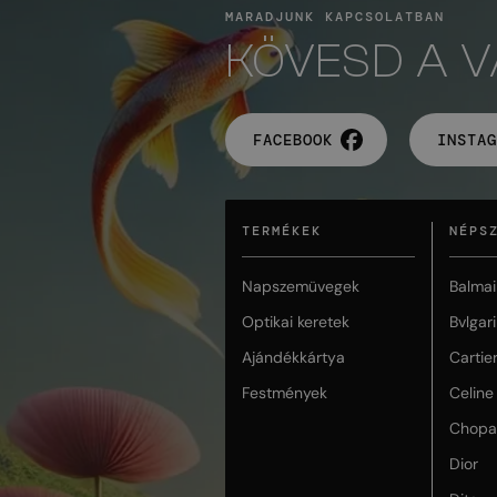
MARADJUNK KAPCSOLATBAN
KÖVESD A 
FACEBOOK
INSTAG
TERMÉKEK
NÉPS
Napszemüvegek
Balmai
Optikai keretek
Bvlgari
Ajándékkártya
Cartie
Festmények
Celine
Chopa
Dior