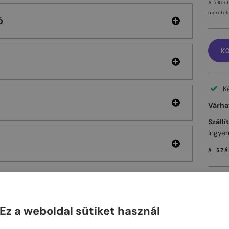
A feltün
méretek 
ó
K
K
Várhat
Szállí
Ingyen
A SZÁ
Ez a weboldal sütiket használ
ELHET