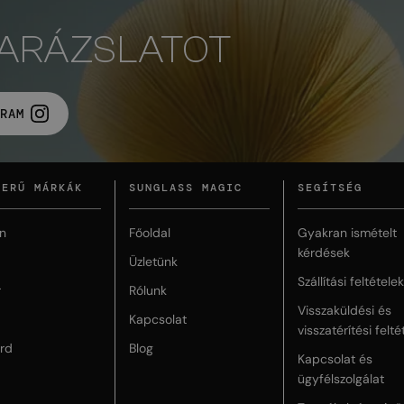
VARÁZSLATOT
RAM
ZERŰ MÁRKÁK
SUNGLASS MAGIC
SEGÍTSÉG
n
Főoldal
Gyakran ismételt
kérdések
Üzletünk
Szállítási feltételek
r
Rólunk
Visszaküldési és
Kapcsolat
visszatérítési felté
rd
Blog
Kapcsolat és
ügyfélszolgálat