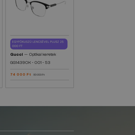
EGYFÓKUSZÚ LENCSÉVEL PLUSZ 25
000 FT
—
Gucci
Optikai keretek
GG1439OK - 001 - 53
74 000 Ft
89 000 Ft