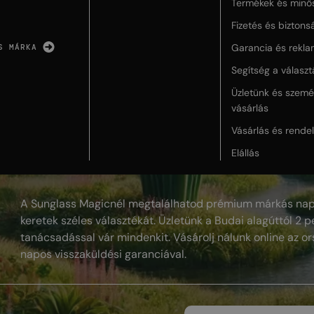
Termékek és minő
Fizetés és biztons
Garancia és rekla
S MÁRKA
Segítség a válasz
Üzletünk és szemé
vásárlás
Vásárlás és rende
Elállás
A Sunglass Magicnél megtalálhatod prémium márkás nap
keretek széles választékát. Üzletünk a Budai alagúttól 2 pe
tanácsadással vár mindenkit. Vásárolj nálunk online az or
napos visszaküldési garanciával.