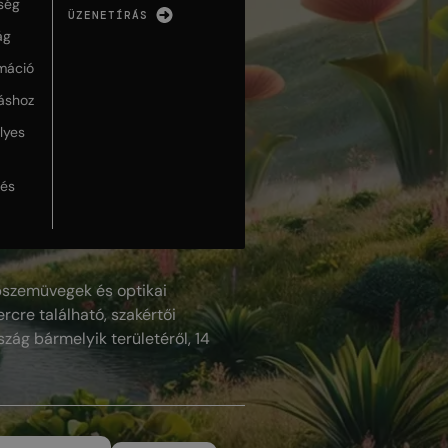
ség
ÜZENETÍRÁS
ág
máció
táshoz
lyes
lés
szemüvegek és optikai
rcre található, szakértői
szág bármelyik területéről, 14