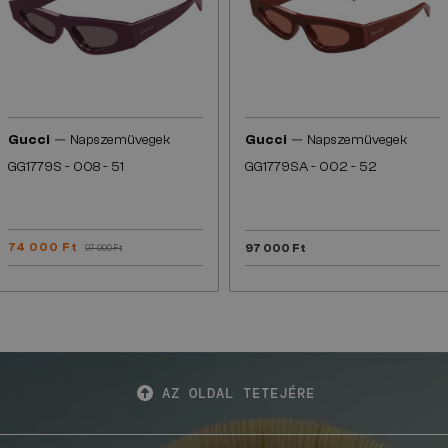
—
—
Gucci
Napszemüvegek
Gucci
Napszemüvegek
GG1779S - 008 - 51
GG1779SA - 002 - 52
74 000 Ft
97 000 Ft
97 000 Ft
AZ OLDAL TETEJÉRE