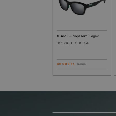
—
Gucci
Napszemüvegek
GG1630S - 001 - 54
66 000 Ft
74 000 Ft