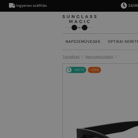
Ingyenes szállítás
24/48 órán 
NAPSZEMÜVEGEK
OPTIKAI KERET
Termékek
Napszemüvegek
48/72
-20%