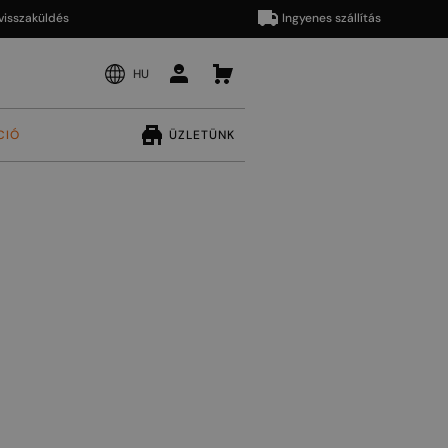
aküldés
Ingyenes szállítás
HU
CIÓ
ÜZLETÜNK