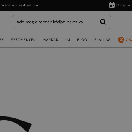
belül kézbesítünk
14 napos vissz
EK
FESTMÉNYEK
MÁRKÁK
ÚJ
BLOG
ELÁLLÁS
AK