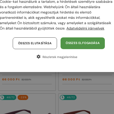
Cookie-kat használunk a tartalom, a hirdetések személyre szabására
és a forgalom elemzésére. Webhelyünk Ön általi használatára
48/72
-20%
48/72
-20%
vonatkozó információkat megosztjuk hirdetési és elemző
partnereinkkel is, akik egyesíthetik azokat más információkkal,
amelyeket Ön biztosított számukra, vagy amelyeket a szolgáltatásaik
Ön általi használatából gyűjtöttek össze.
Adatvédelmi irányelvek
ÖSSZES ELFOGADÁSA
ÖSSZES ELUTASÍTÁSA
Részletek megjelenítése
—
—
Gucci
Napszemüvegek
Gucci
Napszemüvegek
GG1620S - 002 - 52
GG1621S - 001 - 53
66 000 Ft
66 000 Ft
82 000 Ft
82 000 Ft
48/72
-23%
48/72