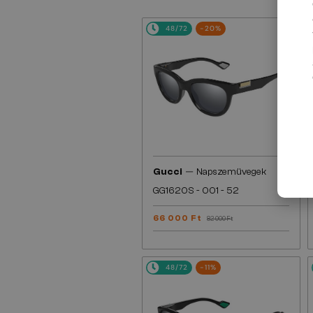
48/72
-20%
—
Gucci
Napszemüvegek
GG1620S - 001 - 52
66 000 Ft
82 000 Ft
48/72
-11%