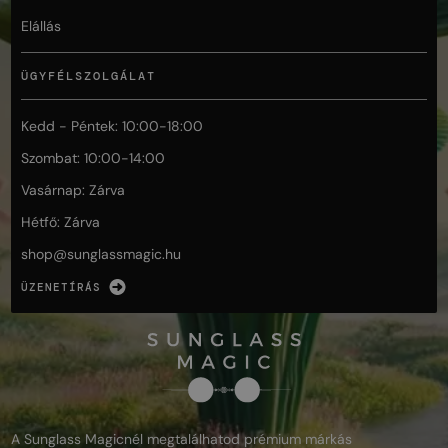
Elállás
ÜGYFÉLSZOLGÁLAT
Kedd - Péntek: 10:00-18:00
Szombat: 10:00-14:00
Vasárnap: Zárva
Hétfő: Zárva
shop@
sunglassmagic.hu
ÜZENETÍRÁS
A Sunglass Magicnél megtalálhatod prémium márkás