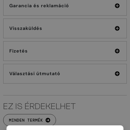
Garancia és reklamáció
Visszaküldés
Fizetés
Választási útmutató
EZ IS ÉRDEKELHET
MINDEN TERMÉK