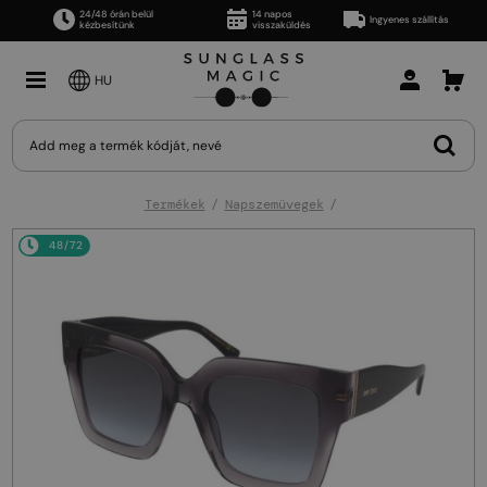
24/48 órán belül
14 napos
Ingyenes szállítás
kézbesítünk
visszaküldés
HU
Termékek
Napszemüvegek
48/72