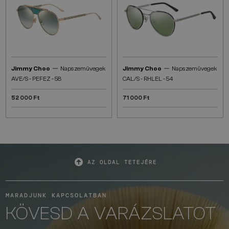
—
—
Jimmy Choo
Napszemüvegek
Jimmy Choo
Napszemüvegek
AVE/S - PEFEZ - 58
CAL/S - RHLEL - 54
52 000 Ft
71 000 Ft
AZ OLDAL TETEJÉRE
MARADJUNK KAPCSOLATBAN
KÖVESD A VARÁZSLATOT