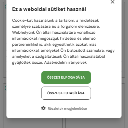
×
48/72
48/72
Ez a weboldal sütiket használ
Cookie-kat használunk a tartalom, a hirdetések
személyre szabására és a forgalom elemzésére.
Webhelyünk Ön általi használatára vonatkozó
információkat megosztjuk hirdetési és elemző
partnereinkkel is, akik egyesíthetik azokat más
—
—
információkkal, amelyeket Ön biztosított számukra, vagy
Jimmy Choo
Napszemüvegek
Jimmy Choo
Napszemüvegek
JC4012 - 300613 - 60
JC4012 - 300620 - 60
amelyeket a szolgáltatásaik Ön általi használatából
gyűjtöttek össze.
Adatvédelmi irányelvek
58 000 Ft
58 000 Ft
ÖSSZES ELFOGADÁSA
48/72
48/72
ÖSSZES ELUTASÍTÁSA
Részletek megjelenítése