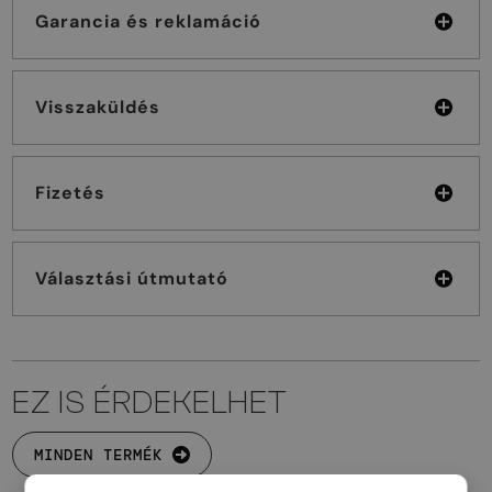
Garancia és reklamáció
Visszaküldés
Fizetés
Választási útmutató
EZ IS ÉRDEKELHET
MINDEN TERMÉK