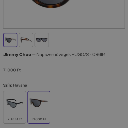
Jimmy Choo
— Napszemüvegek HUGO/S - 086IR
71 000 Ft
Szín:
Havana
71 000 Ft
71 000 Ft