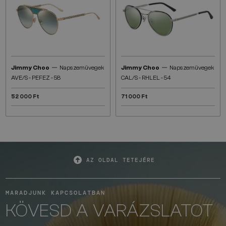
—
—
Jimmy Choo
Napszemüvegek
Jimmy Choo
Napszemüvegek
AVE/S - PEFEZ - 58
CAL/S - RHLEL - 54
52 000 Ft
71 000 Ft
AZ OLDAL TETEJÉRE
MARADJUNK KAPCSOLATBAN
KÖVESD A VARÁZSLATOT