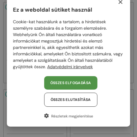
×
48/72
48/72
Ez a weboldal sütiket használ
Cookie-kat használunk a tartalom, a hirdetések
személyre szabására és a forgalom elemzésére.
Webhelyünk Ön általi használatára vonatkozó
információkat megosztjuk hirdetési és elemző
partnereinkkel is, akik egyesíthetik azokat más
—
—
információkkal, amelyeket Ön biztosított számukra, vagy
Jimmy Choo
Napszemüvegek
Jimmy Choo
Napszemüvegek
JC4012 - 300613 - 60
JC4012 - 300620 - 60
amelyeket a szolgáltatásaik Ön általi használatából
gyűjtöttek össze.
Adatvédelmi irányelvek
58 000 Ft
58 000 Ft
ÖSSZES ELFOGADÁSA
48/72
48/72
ÖSSZES ELUTASÍTÁSA
Részletek megjelenítése