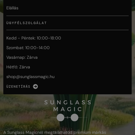
Elállás
ÜGYFÉLSZOLGÁLAT
Kedd - Péntek: 10:00-18:00
Szombat: 10:00-14:00
Vasárnap: Zárva
Hétfő: Zárva
shop@
sunglassmagic.hu
ÜZENETÍRÁS
A Sunglass Magicnél megtalálhatod prémium márkás