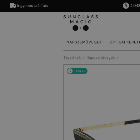
Ingyenes szállítás
24/48 órán
NAPSZEMÜVEGEK
OPTIKAI KERET
Termékek
Napszemüvegek
48/72