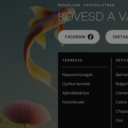
MARADJUNK KAPCSOLATBAN
KÖVESD A 
FACEBOOK
INSTAG
TERMÉKEK
NÉPS
Napszemüvegek
Balmai
Optikai keretek
Bvlgari
Ajándékkártya
Cartie
Festmények
Celine
Chopa
Dior