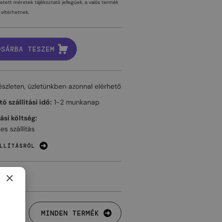
tetett méretek tájékoztató jellegűek, a valós termék
eltérhetnek.
OSÁRBA TESZEM
észleten, üzletünkben azonnal elérhető
ó szállítási idő:
1-2 munkanap
tási költség:
es szállítás
LLÍTÁSRÓL
×
MINDEN TERMÉK