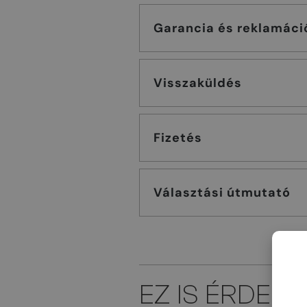
Garancia és reklamáci
Visszaküldés
Fizetés
Választási útmutató
EZ IS ÉRDEK