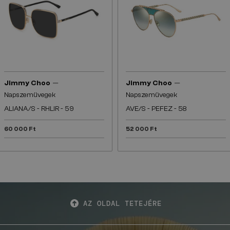
—
—
Jimmy Choo
Jimmy Choo
Napszemüvegek
Napszemüvegek
ALIANA/S - RHLIR - 59
AVE/S - PEFEZ - 58
60 000 Ft
52 000 Ft
AZ OLDAL TETEJÉRE