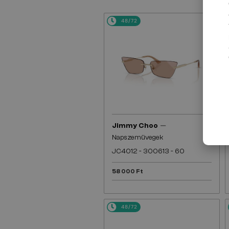
48/72
—
Jimmy Choo
Napszemüvegek
JC4012 - 300613 - 60
58 000 Ft
48/72