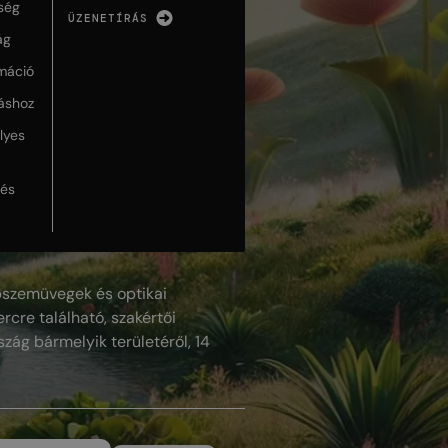
ség
ÜZENETÍRÁS
ág
máció
táshoz
lyes
lés
szemüvegek és optikai
rcre található, szakértői
szág bármelyik területéről, 14