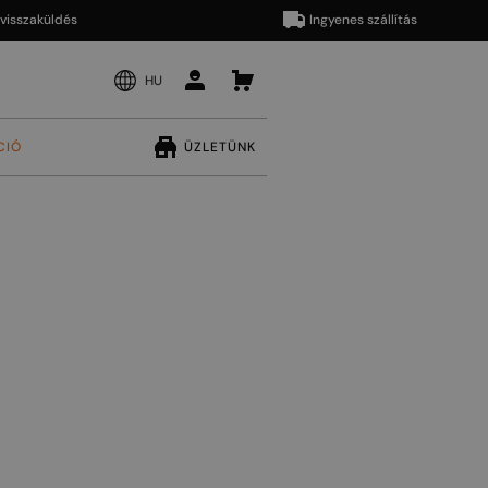
aküldés
Ingyenes szállítás
HU
CIÓ
ÜZLETÜNK