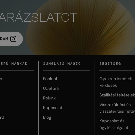
VARÁZSLATOT
RAM
ZERŰ MÁRKÁK
SUNGLASS MAGIC
SEGÍTSÉG
n
Főoldal
Gyakran ismételt
kérdések
Üzletünk
Szállítási feltételek
r
Rólunk
Visszaküldési és
Kapcsolat
visszatérítési felté
rd
Blog
Kapcsolat és
ügyfélszolgálat