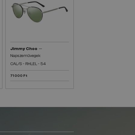
—
Jimmy Choo
Napszemüvegek
CAL/S - RHLEL - 54
71 000 Ft