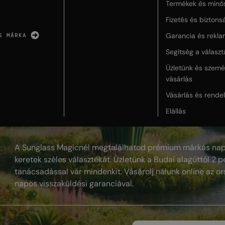
Termékek és minő
Fizetés és biztons
Garancia és rekla
S MÁRKA
Segítség a válasz
Üzletünk és szemé
vásárlás
Vásárlás és rende
Elállás
A Sunglass Magicnél megtalálhatod prémium márkás nap
keretek széles választékát. Üzletünk a Budai alagúttól 2 pe
tanácsadással vár mindenkit. Vásárolj nálunk online az or
napos visszaküldési garanciával.