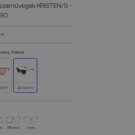
szemüvegek KRISTEN/S -
9O
 Ft
Arany, Fekete
00 Ft
48 000 Ft
mm
99 mm
1 mm