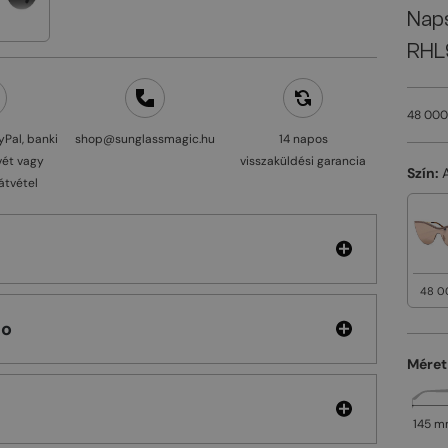
Nap
RHL
48 000
yPal, banki
shop@sunglassmagic.hu
14 napos
vét vagy
visszaküldési garancia
Szín:
átvétel
48 0
hoo
Méret
145 