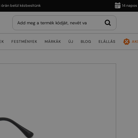
 belül kézbesítünk
14 napos vissz
EK
FESTMÉNYEK
MÁRKÁK
ÚJ
BLOG
ELÁLLÁS
AK