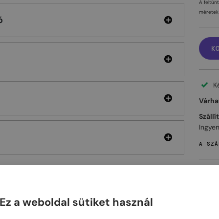
A feltün
méretek 
ó
K
K
Várhat
Szállí
Ingyen
A SZÁ
Ez a weboldal sütiket használ
ELHET