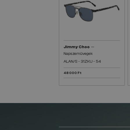
—
Jimmy Choo
Napszemüvegek
ALAN/S - 31ZKU - 54
48 000 Ft