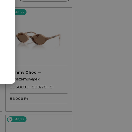
48/72
—
Jimmy Choo
Napszemüvegek
JC5068U - 509773 - 51
56 000 Ft
48/72