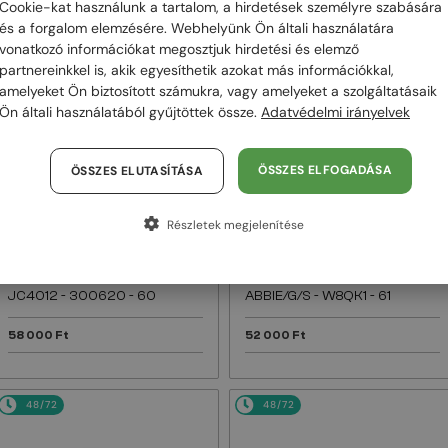
Cookie-kat használunk a tartalom, a hirdetések személyre szabására
és a forgalom elemzésére. Webhelyünk Ön általi használatára
48/72
48/72
vonatkozó információkat megosztjuk hirdetési és elemző
partnereinkkel is, akik egyesíthetik azokat más információkkal,
amelyeket Ön biztosított számukra, vagy amelyeket a szolgáltatásaik
Ön általi használatából gyűjtöttek össze.
Adatvédelmi irányelvek
ÖSSZES ELFOGADÁSA
ÖSSZES ELUTASÍTÁSA
Részletek megjelenítése
—
—
Jimmy Choo
Jimmy Choo
Napszemüvegek
Napszemüvegek
JC4012 - 300620 - 60
ABBIE/G/S - W8QK1 - 61
58 000 Ft
52 000 Ft
48/72
48/72