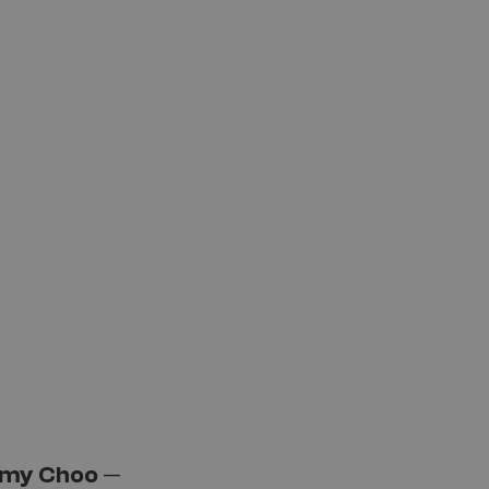
my Choo
—