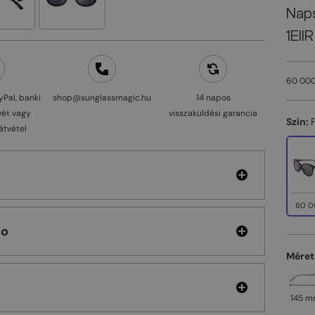
Nap
1EIIR
60 000
yPal, banki
shop@sunglassmagic.hu
14 napos
vét vagy
visszaküldési garancia
Szín:
átvétel
60 0
hoo
Méret
145 