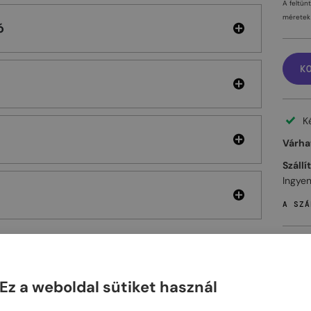
A feltün
méretek 
ó
K
K
Várhat
Szállí
Ingyen
A SZÁ
Ez a weboldal sütiket használ
ELHET