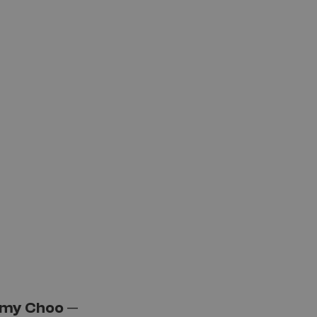
my Choo
—