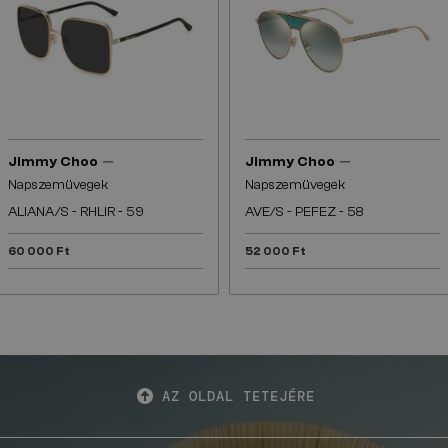
—
—
Jimmy Choo
Jimmy Choo
Napszemüvegek
Napszemüvegek
ALIANA/S - RHLIR - 59
AVE/S - PEFEZ - 58
60 000 Ft
52 000 Ft
AZ OLDAL TETEJÉRE