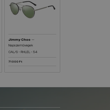
—
Jimmy Choo
Napszemüvegek
CAL/S - RHLEL - 54
71 000 Ft