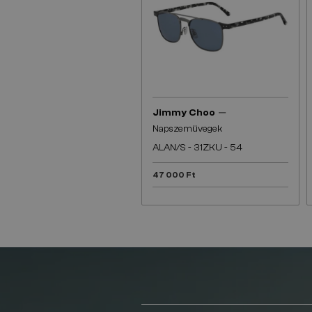
—
Jimmy Choo
Napszemüvegek
ALAN/S - 31ZKU - 54
47 000 Ft