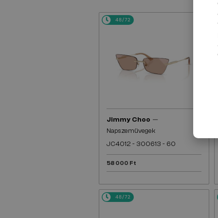
48/72
—
Jimmy Choo
Napszemüvegek
JC4012 - 300613 - 60
58 000 Ft
48/72