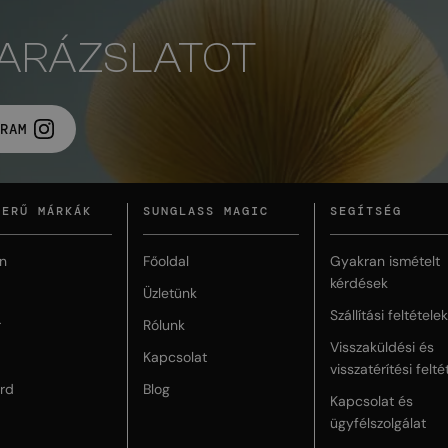
VARÁZSLATOT
RAM
ZERŰ MÁRKÁK
SUNGLASS MAGIC
SEGÍTSÉG
n
Főoldal
Gyakran ismételt
kérdések
Üzletünk
Szállítási feltételek
r
Rólunk
Visszaküldési és
Kapcsolat
visszatérítési felté
rd
Blog
Kapcsolat és
ügyfélszolgálat