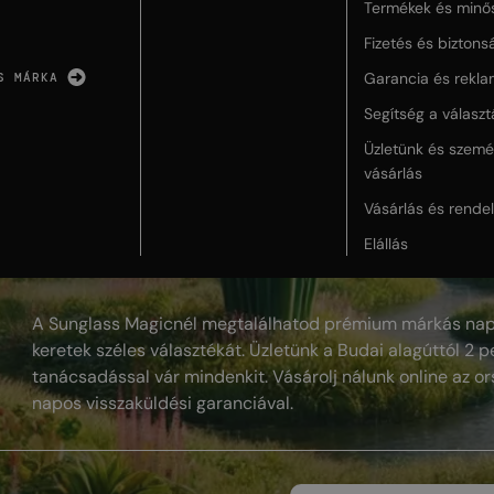
Termékek és minő
Fizetés és biztons
Garancia és rekla
S MÁRKA
Segítség a válasz
Üzletünk és szemé
vásárlás
Vásárlás és rende
Elállás
A Sunglass Magicnél megtalálhatod prémium márkás nap
keretek széles választékát. Üzletünk a Budai alagúttól 2 pe
tanácsadással vár mindenkit. Vásárolj nálunk online az or
napos visszaküldési garanciával.