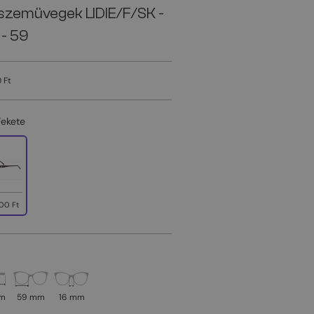
szemüvegek LIDIE/F/SK -
 - 59
 Ft
Fekete
00 Ft
mm
59 mm
16 mm