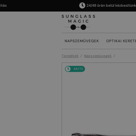
24/48 órán belül kézbesítünk
NAPSZEMÜVEGEK
OPTIKAI KERET
Termékek
Napszemüvegek
48/72