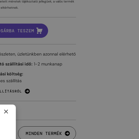
tetett méretek tájékoztató jellegűek, a valós termék
eltérhetnek.
OSÁRBA TESZEM
észleten, üzletünkben azonnal elérhető
ó szállítási idő:
1-2 munkanap
tási költség:
es szállítás
LLÍTÁSRÓL
×
MINDEN TERMÉK