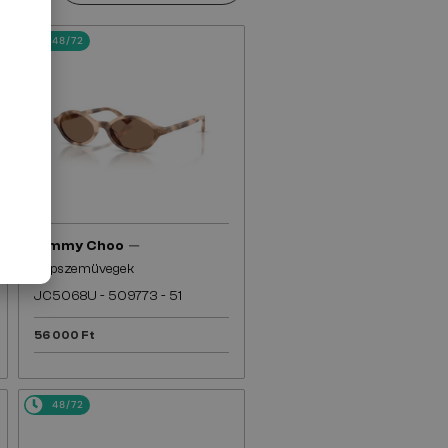
48/72
—
Jimmy Choo
Napszemüvegek
JC5068U - 509773 - 51
56 000 Ft
48/72