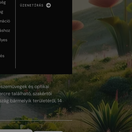
ség
ÜZENETÍRÁS
ág
máció
táshoz
lyes
lés
szemüvegek és optikai
rcre található, szakértői
szág bármelyik területéről, 14