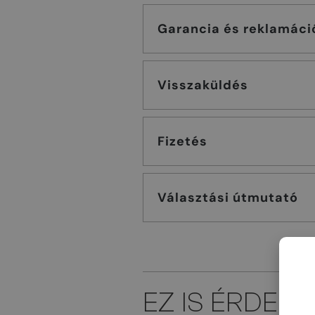
Garancia és reklamáci
Visszaküldés
Fizetés
Választási útmutató
EZ IS ÉRDEK