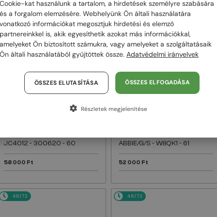
Cookie-kat használunk a tartalom, a hirdetések személyre szabására
és a forgalom elemzésére. Webhelyünk Ön általi használatára
48/72
48/72
vonatkozó információkat megosztjuk hirdetési és elemző
partnereinkkel is, akik egyesíthetik azokat más információkkal,
amelyeket Ön biztosított számukra, vagy amelyeket a szolgáltatásaik
Ön általi használatából gyűjtöttek össze.
Adatvédelmi irányelvek
ÖSSZES ELFOGADÁSA
ÖSSZES ELUTASÍTÁSA
Részletek megjelenítése
—
—
Jimmy Choo
Jimmy Choo
Napszemüvegek
Napszemüvegek
JC4012 - 300620 - 60
ABBIE/G/S - W8QK1 - 61
58 000 Ft
52 000 Ft
48/72
48/72