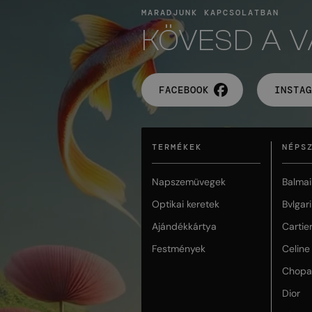
MARADJUNK KAPCSOLATBAN
KÖVESD A 
FACEBOOK
INSTAG
TERMÉKEK
NÉPS
Napszemüvegek
Balmai
Optikai keretek
Bvlgari
Ajándékkártya
Cartie
Festmények
Celine
Chopa
Dior