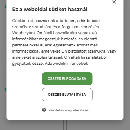
×
48/72
48/72
Ez a weboldal sütiket használ
Cookie-kat használunk a tartalom, a hirdetések
személyre szabására és a forgalom elemzésére.
Webhelyünk Ön általi használatára vonatkozó
információkat megosztjuk hirdetési és elemző
partnereinkkel is, akik egyesíthetik azokat más
—
—
információkkal, amelyeket Ön biztosított számukra, vagy
Jimmy Choo
Napszemüvegek
Jimmy Choo
Napszemüvegek
JC4012 - 300613 - 60
JC4012 - 300620 - 60
amelyeket a szolgáltatásaik Ön általi használatából
gyűjtöttek össze.
Adatvédelmi irányelvek
58 000 Ft
58 000 Ft
ÖSSZES ELFOGADÁSA
48/72
48/72
ÖSSZES ELUTASÍTÁSA
Részletek megjelenítése