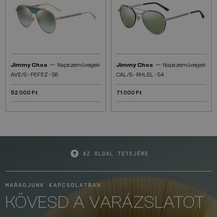
—
—
Jimmy Choo
Napszemüvegek
Jimmy Choo
Napszemüvegek
AVE/S - PEFEZ - 58
CAL/S - RHLEL - 54
52 000 Ft
71 000 Ft
AZ OLDAL TETEJÉRE
MARADJUNK KAPCSOLATBAN
KÖVESD A VARÁZSLATOT