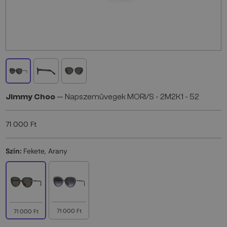
Jimmy Choo
— Napszemüvegek MORI/S - 2M2K1 - 52
71 000 Ft
Szín:
Fekete, Arany
71 000 Ft
71 000 Ft