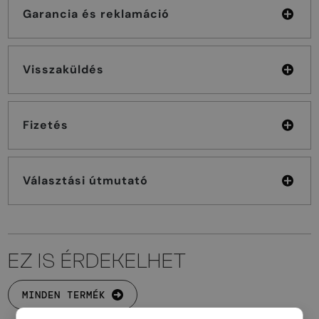
Garancia és reklamáció
Visszaküldés
Fizetés
Választási útmutató
EZ IS ÉRDEKELHET
MINDEN TERMÉK