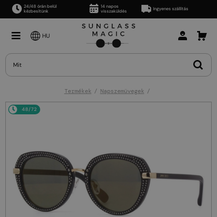
24/48 órán belül
14 napos
Ingyenes szállítás
kézbesítünk
visszaküldés
HU
Termékek
Napszemüvegek
48/72