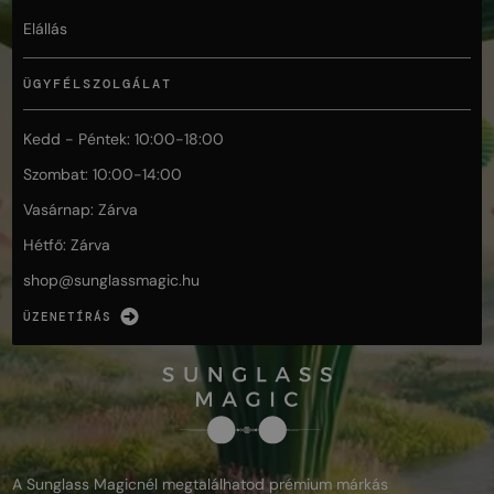
Elállás
ÜGYFÉLSZOLGÁLAT
Kedd - Péntek: 10:00-18:00
Szombat: 10:00-14:00
Vasárnap: Zárva
Hétfő: Zárva
shop@
sunglassmagic.hu
ÜZENETÍRÁS
A Sunglass Magicnél megtalálhatod prémium márkás