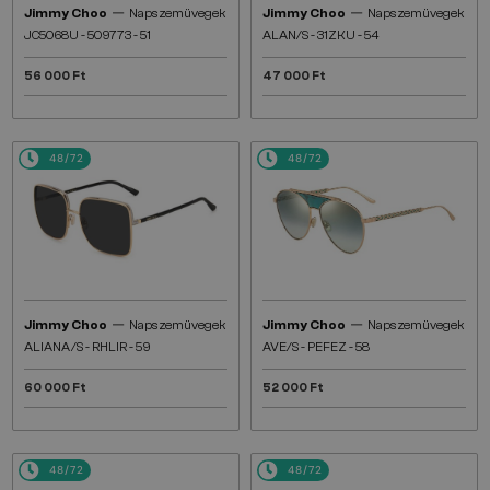
—
—
Jimmy Choo
Napszemüvegek
Jimmy Choo
Napszemüvegek
JC5068U - 509773 - 51
ALAN/S - 31ZKU - 54
56 000 Ft
47 000 Ft
48/72
48/72
—
—
Jimmy Choo
Napszemüvegek
Jimmy Choo
Napszemüvegek
ALIANA/S - RHLIR - 59
AVE/S - PEFEZ - 58
60 000 Ft
52 000 Ft
48/72
48/72