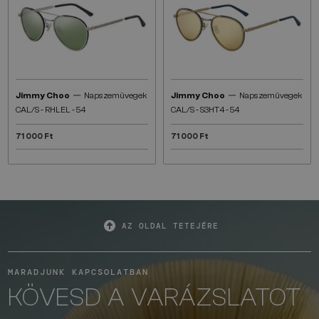
—
—
Jimmy Choo
Napszemüvegek
Jimmy Choo
Napszemüvegek
CAL/S - RHLEL - 54
CAL/S - S3HT4 - 54
71 000 Ft
71 000 Ft
AZ OLDAL TETEJÉRE
MARADJUNK KAPCSOLATBAN
KÖVESD A VARÁZSLATOT