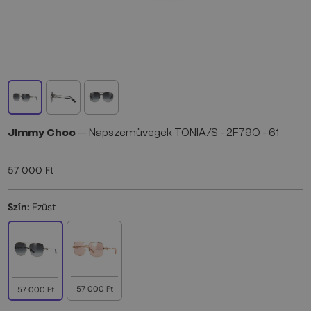
Jimmy Choo
— Napszemüvegek TONIA/S - 2F79O - 61
57 000 Ft
Szín:
Ezüst
57 000 Ft
57 000 Ft