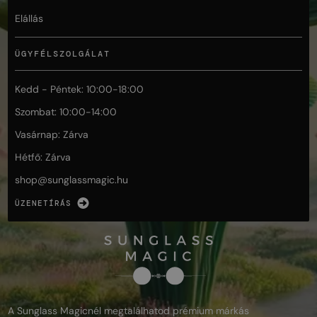
Elállás
ÜGYFÉLSZOLGÁLAT
Kedd - Péntek: 10:00-18:00
Szombat: 10:00-14:00
Vasárnap: Zárva
Hétfő: Zárva
shop@
sunglassmagic.hu
ÜZENETÍRÁS
A Sunglass Magicnél megtalálhatod prémium márkás