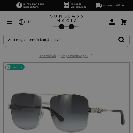
24/48 órán belül
14 napos
Ingyenes szállítás
kézbesítünk
visszaküldés
HU
Termékek
Napszemüvegek
48/72