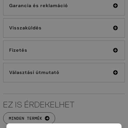
Garancia és reklamáció
Visszaküldés
Fizetés
Választási útmutató
EZ IS ÉRDEKELHET
MINDEN TERMÉK