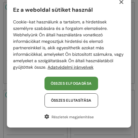
×
48/72
48/72
Ez a weboldal sütiket használ
Cookie-kat használunk a tartalom, a hirdetések
személyre szabására és a forgalom elemzésére.
Webhelyünk Ön általi használatára vonatkozó
információkat megosztjuk hirdetési és elemző
partnereinkkel is, akik egyesíthetik azokat más
—
—
információkkal, amelyeket Ön biztosított számukra, vagy
Jimmy Choo
Napszemüvegek
Jimmy Choo
Napszemüvegek
JC4012 - 300613 - 60
ABBIE/G/S - W8QK1 - 61
amelyeket a szolgáltatásaik Ön általi használatából
gyűjtöttek össze.
Adatvédelmi irányelvek
58 000 Ft
52 000 Ft
ÖSSZES ELFOGADÁSA
48/72
48/72
ÖSSZES ELUTASÍTÁSA
Részletek megjelenítése